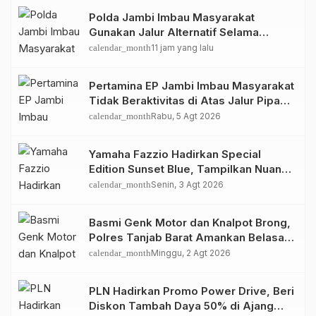
Polda Jambi Imbau Masyarakat
Gunakan Jalur Alternatif Selama
Pelaksanaan Presisi Merdeka Run
calendar_month
11 jam yang lalu
2026
Pertamina EP Jambi Imbau Masyarakat
Tidak Beraktivitas di Atas Jalur Pipa
Migas Demi Keselamatan Bersama
calendar_month
Rabu, 5 Agt 2026
Yamaha Fazzio Hadirkan Special
Edition Sunset Blue, Tampilkan Nuansa
Retro Summer yang Semakin Skena
calendar_month
Senin, 3 Agt 2026
Basmi Genk Motor dan Knalpot Brong,
Polres Tanjab Barat Amankan Belasan
Kendaraan
calendar_month
Minggu, 2 Agt 2026
PLN Hadirkan Promo Power Drive, Beri
Diskon Tambah Daya 50% di Ajang