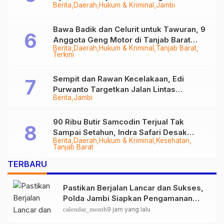
Berita
Daerah
Hukum & Kriminal
Jambi
Bawa Badik dan Celurit untuk Tawuran, 9
Anggota Geng Motor di Tanjab Barat
Berita
Daerah
Hukum & Kriminal
Tanjab Barat
Diringkus
Terkini
Sempit dan Rawan Kecelakaan, Edi
Purwanto Targetkan Jalan Lintas
Berita
Jambi
Tungkal-Jambi Mulus di 2028
90 Ribu Butir Samcodin Terjual Tak
Sampai Setahun, Indra Safari Desak
Berita
Daerah
Hukum & Kriminal
Kesehatan
Audit Menyeluruh
Tanjab Barat
TERBARU
Pastikan Berjalan Lancar dan Sukses,
Polda Jambi Siapkan Pengamanan
Berlapis untuk 8.750 Pelari, 1.848
calendar_month
9 jam yang lalu
Personel Kawal Presisi Merdeka Run