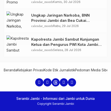
GIIAS 2026
calendar_month
Kamis, 30 Jul 2026
Ungkap Jaringan Narkoba, BNN
Provinsi Jambi dan Bea Cukai
Amankan Sembilan Pelaku beserta
calendar_month
Rabu, 29 Jul 2026
766 Butir Ekstasi dan 146 Gram Sabu
Kapolresta Jambi Sambut Kunjungan
Ketua dan Pengurus PWI Kota Jambi
Perkuat Sinergi dan Kolaborasi
calendar_month
Selasa, 28 Jul 2026
Beranda
Kebijakan Privasi
Kode Etik Jurnalistik
Pedoman Media Siber
Serambi Jambi - Informasi dari Jambi untuk Dunia
Copyright Serambi Jambi