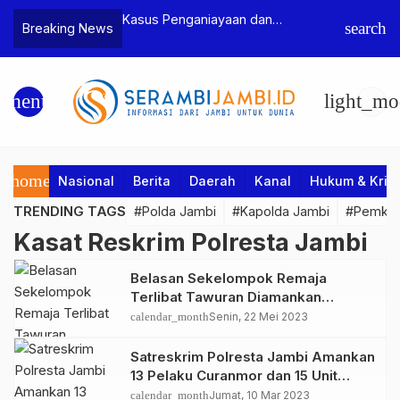
n Narkoba, BNN
Kasus Penganiayaan dan
Polres T
search
Breaking News
dan Bea Cukai
Pengancaman Ketua BPD, Polres
Pengeroy
an Pelaku beserta
Tebo Tetapkan Dua Tersangka
Dua Pela
si dan 146 Gram
Ditahan
menu
light_mo
home
Nasional
Berita
Daerah
Kanal
Hukum & Krim
TRENDING TAGS
#Polda Jambi
#Kapolda Jambi
#Pemkab
Kasat Reskrim Polresta Jambi
Belasan Sekelompok Remaja
Terlibat Tawuran Diamankan
Polresta Jambi, Empat Ditetapkan
calendar_month
Senin, 22 Mei 2023
Tersangka
Satreskrim Polresta Jambi Amankan
13 Pelaku Curanmor dan 15 Unit
Sepeda Motor Hasil Curian
calendar_month
Jumat, 10 Mar 2023