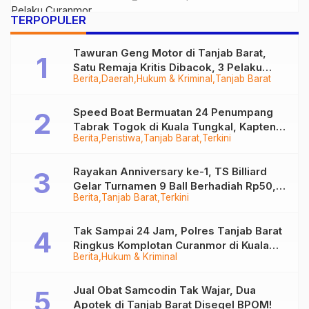
TERPOPULER
Tawuran Geng Motor di Tanjab Barat,
Satu Remaja Kritis Dibacok, 3 Pelaku
Berita
Daerah
Hukum & Kriminal
Tanjab Barat
Ditangkap
Speed Boat Bermuatan 24 Penumpang
Tabrak Togok di Kuala Tungkal, Kapten
Berita
Peristiwa
Tanjab Barat
Terkini
Sempat Hilang
Rayakan Anniversary ke-1, TS Billiard
Gelar Turnamen 9 Ball Berhadiah Rp50,8
Berita
Tanjab Barat
Terkini
Juta
Tak Sampai 24 Jam, Polres Tanjab Barat
Ringkus Komplotan Curanmor di Kuala
Berita
Hukum & Kriminal
Tungkal
Jual Obat Samcodin Tak Wajar, Dua
Apotek di Tanjab Barat Disegel BPOM!