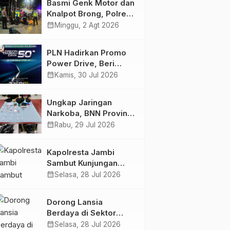
Basmi Genk Motor dan
Semakin Skena
Knalpot Brong, Polres
Tanjab Barat Amankan
calendar_month
Minggu, 2 Agt 2026
Belasan Kendaraan
PLN Hadirkan Promo
Power Drive, Beri
Diskon Tambah Daya
calendar_month
Kamis, 30 Jul 2026
50% di Ajang GIIAS
2026
Ungkap Jaringan
Narkoba, BNN Provinsi
Jambi dan Bea Cukai
calendar_month
Rabu, 29 Jul 2026
Amankan Sembilan
Pelaku beserta 766
Kapolresta Jambi
Butir Ekstasi dan 146
Sambut Kunjungan
Gram Sabu
Ketua dan Pengurus
calendar_month
Selasa, 28 Jul 2026
PWI Kota Jambi
Perkuat Sinergi dan
Dorong Lansia
Kolaborasi
Berdaya di Sektor
Hijau, Pertamina EP
calendar_month
Selasa, 28 Jul 2026