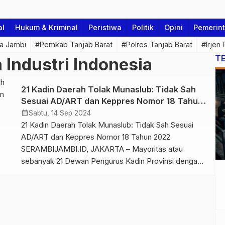
al
Hukum & Kriminal
Peristiwa
Politik
Opini
Pemerin
a Jambi
#Pemkab Tanjab Barat
#Polres Tanjab Barat
#Irjen
T
Industri Indonesia
21 Kadin Daerah Tolak Munaslub: Tidak Sah
Sesuai AD/ART dan Keppres Nomor 18 Tahun
2022
calendar_month
Sabtu, 14 Sep 2024
21 Kadin Daerah Tolak Munaslub: Tidak Sah Sesuai
AD/ART dan Keppres Nomor 18 Tahun 2022
SERAMBIJAMBI.ID, JAKARTA – Mayoritas atau
sebanyak 21 Dewan Pengurus Kadin Provinsi dengan
tegas menyatakan penolakannya terhadap upaya
Musyawarah Nasional Luar Biasa (Munaslub) Kadin
Indonesia dengan agenda utama menggantikan Ketua
Umum Arsjad Rasjid. Penolakan tersebut disampaikan
oleh 21 Dewan Pengurus Kadin […]