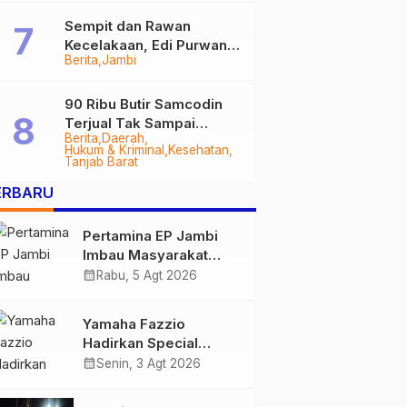
Sempit dan Rawan
Kecelakaan, Edi Purwanto
Berita
Jambi
Targetkan Jalan Lintas
Tungkal-Jambi Mulus di
2028
90 Ribu Butir Samcodin
Terjual Tak Sampai
Berita
Daerah
Setahun, Indra Safari
Hukum & Kriminal
Kesehatan
Desak Audit Menyeluruh
Tanjab Barat
ERBARU
Pertamina EP Jambi
Imbau Masyarakat
Tidak Beraktivitas di
calendar_month
Rabu, 5 Agt 2026
Atas Jalur Pipa Migas
Demi Keselamatan
Yamaha Fazzio
Bersama
Hadirkan Special
Edition Sunset Blue,
calendar_month
Senin, 3 Agt 2026
Tampilkan Nuansa
Retro Summer yang