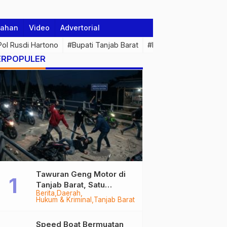
tahan
Video
Advertorial
 Pol Rusdi Hartono
#Bupati Tanjab Barat
#Pemprov Jambi
#Di
ERPOPULER
Tawuran Geng Motor di
Tanjab Barat, Satu
Berita
Daerah
Remaja Kritis Dibacok, 3
Hukum & Kriminal
Tanjab Barat
Pelaku Ditangkap
Speed Boat Bermuatan