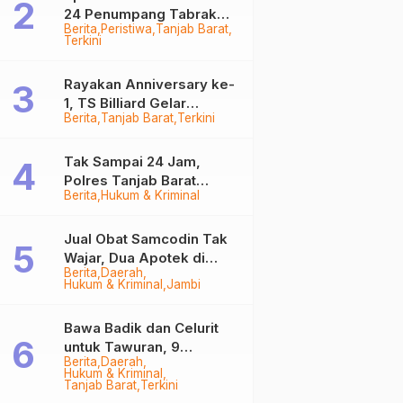
24 Penumpang Tabrak
Berita
Peristiwa
Tanjab Barat
Togok di Kuala Tungkal,
Terkini
Kapten Sempat Hilang
Rayakan Anniversary ke-
1, TS Billiard Gelar
Berita
Tanjab Barat
Terkini
Turnamen 9 Ball
Berhadiah Rp50,8 Juta
Tak Sampai 24 Jam,
Polres Tanjab Barat
Berita
Hukum & Kriminal
Ringkus Komplotan
Curanmor di Kuala
Tungkal
Jual Obat Samcodin Tak
Wajar, Dua Apotek di
Berita
Daerah
Tanjab Barat Disegel
Hukum & Kriminal
Jambi
BPOM!
Bawa Badik dan Celurit
untuk Tawuran, 9
Berita
Daerah
Anggota Geng Motor di
Hukum & Kriminal
Tanjab Barat Diringkus
Tanjab Barat
Terkini