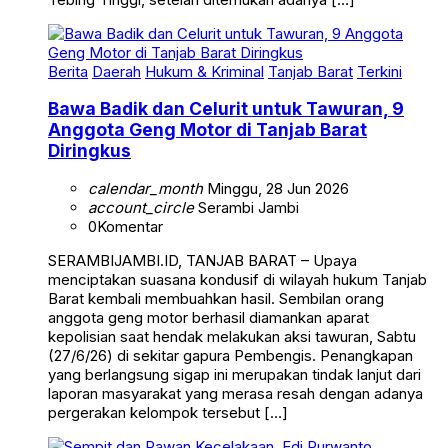
Berita
Daerah
Hukum & Kriminal
Tanjab Barat
Terkini
Bawa Badik dan Celurit untuk Tawuran, 9
Anggota Geng Motor di Tanjab Barat
Diringkus
calendar_month
Minggu, 28 Jun 2026
account_circle
Serambi Jambi
0
Komentar
SERAMBIJAMBI.ID, TANJAB BARAT – Upaya
menciptakan suasana kondusif di wilayah hukum Tanjab
Barat kembali membuahkan hasil. Sembilan orang
anggota geng motor berhasil diamankan aparat
kepolisian saat hendak melakukan aksi tawuran, Sabtu
(27/6/26) di sekitar gapura Pembengis. Penangkapan
yang berlangsung sigap ini merupakan tindak lanjut dari
laporan masyarakat yang merasa resah dengan adanya
pergerakan kelompok tersebut […]