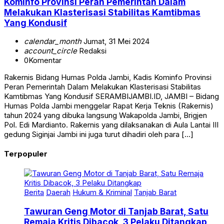
Kominfo Provinsi Peran Pemerintah Dalam
Melakukan Klasterisasi Stabilitas Kamtibmas
Yang Kondusif
calendar_month
Jumat, 31 Mei 2024
account_circle
Redaksi
0
Komentar
Rakernis Bidang Humas Polda Jambi, Kadis Kominfo Provinsi
Peran Pemerintah Dalam Melakukan Klasterisasi Stabilitas
Kamtibmas Yang Kondusif SERAMBIJAMBI.ID, JAMBI – Bidang
Humas Polda Jambi menggelar Rapat Kerja Teknis (Rakernis)
tahun 2024 yang dibuka langsung Wakapolda Jambi, Brigjen
Pol. Edi Mardianto. Rakernis yang dilaksanakan di Aula Lantai III
gedung Siginjai Jambi ini juga turut dihadiri oleh para […]
Terpopuler
Berita
Daerah
Hukum & Kriminal
Tanjab Barat
Tawuran Geng Motor di Tanjab Barat, Satu
Remaja Kritis Dibacok, 3 Pelaku Ditangkap