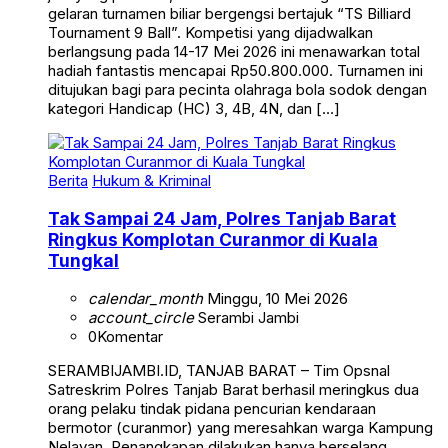
gelaran turnamen biliar bergengsi bertajuk “TS Billiard
Tournament 9 Ball”. Kompetisi yang dijadwalkan
berlangsung pada 14-17 Mei 2026 ini menawarkan total
hadiah fantastis mencapai Rp50.800.000. Turnamen ini
ditujukan bagi para pecinta olahraga bola sodok dengan
kategori Handicap (HC) 3, 4B, 4N, dan […]
Berita
Hukum & Kriminal
Tak Sampai 24 Jam, Polres Tanjab Barat
Ringkus Komplotan Curanmor di Kuala
Tungkal
calendar_month
Minggu, 10 Mei 2026
account_circle
Serambi Jambi
0
Komentar
SERAMBIJAMBI.ID, TANJAB BARAT – Tim Opsnal
Satreskrim Polres Tanjab Barat berhasil meringkus dua
orang pelaku tindak pidana pencurian kendaraan
bermotor (curanmor) yang meresahkan warga Kampung
Nelayan. Penangkapan dilakukan hanya berselang