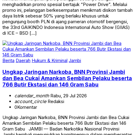
menghadirkan promo spesial bertajuk “Power Drive”. Melalui
promo ini, pelanggan berkesempatan menikmati diskon tambah
daya listrik sebesar 50% yang berlaku khusus untuk
pengunjung booth PLN di ajang pameran otomotif bergengsi,
the 33rd GAIKINDO Indonesia International Auto Show (GIIAS)
di ICE – BSD […]
Berita
Daerah
Hukum & Kriminal
Jambi
Ungkap Jaringan Narkoba, BNN Provinsi Jambi
dan Bea Cukai Amankan Sembilan Pelaku beserta
766 Butir Ekstasi dan 146 Gram Sabu
calendar_month
Rabu, 29 Jul 2026
account_circle
Redaksi
0
Komentar
Ungkap Jaringan Narkoba, BNN Provinsi Jambi dan Bea Cukai
Amankan Sembilan Pelaku beserta 766 Butir Ekstasi dan 146
Gram Sabu JAMBI — Badan Narkotika Nasional Provinsi
Jambi kembali menunjukkan komitmennya dalam memberantas