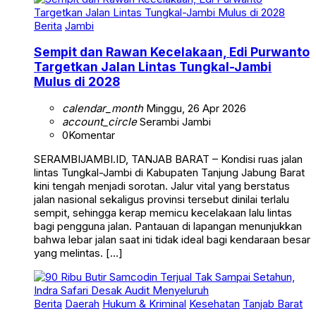
Berita
Jambi
Sempit dan Rawan Kecelakaan, Edi Purwanto
Targetkan Jalan Lintas Tungkal-Jambi
Mulus di 2028
calendar_month
Minggu, 26 Apr 2026
account_circle
Serambi Jambi
0
Komentar
SERAMBIJAMBI.ID, TANJAB BARAT – Kondisi ruas jalan
lintas Tungkal-Jambi di Kabupaten Tanjung Jabung Barat
kini tengah menjadi sorotan. Jalur vital yang berstatus
jalan nasional sekaligus provinsi tersebut dinilai terlalu
sempit, sehingga kerap memicu kecelakaan lalu lintas
bagi pengguna jalan. Pantauan di lapangan menunjukkan
bahwa lebar jalan saat ini tidak ideal bagi kendaraan besar
yang melintas. […]
Berita
Daerah
Hukum & Kriminal
Kesehatan
Tanjab Barat