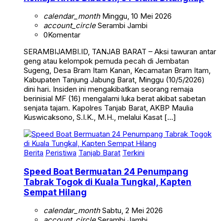
calendar_month
Minggu, 10 Mei 2026
account_circle
Serambi Jambi
0
Komentar
SERAMBIJAMBI.ID, TANJAB BARAT – Aksi tawuran antar
geng atau kelompok pemuda pecah di Jembatan
Sugeng, Desa Bram Itam Kanan, Kecamatan Bram Itam,
Kabupaten Tanjung Jabung Barat, Minggu (10/5/2026)
dini hari. Insiden ini mengakibatkan seorang remaja
berinisial MF (16) mengalami luka berat akibat sabetan
senjata tajam. Kapolres Tanjab Barat, AKBP Maulia
Kuswicaksono, S.I.K., M.H., melalui Kasat […]
Berita
Peristiwa
Tanjab Barat
Terkini
Speed Boat Bermuatan 24 Penumpang
Tabrak Togok di Kuala Tungkal, Kapten
Sempat Hilang
calendar_month
Sabtu, 2 Mei 2026
account_circle
Serambi Jambi