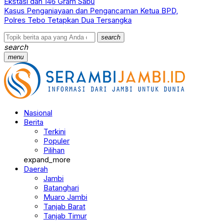
Ekstasi dan 146 Gram Sabu
Kasus Penganiayaan dan Pengancaman Ketua BPD,
Polres Tebo Tetapkan Dua Tersangka
search
search
menu
Nasional
Berita
Terkini
Populer
Pilihan
expand_more
Daerah
Jambi
Batanghari
Muaro Jambi
Tanjab Barat
Tanjab Timur