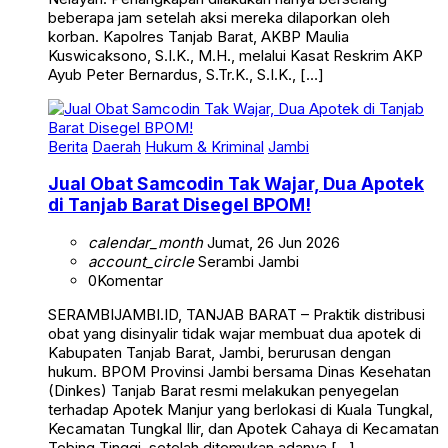
beberapa jam setelah aksi mereka dilaporkan oleh
korban. Kapolres Tanjab Barat, AKBP Maulia
Kuswicaksono, S.I.K., M.H., melalui Kasat Reskrim AKP
Ayub Peter Bernardus, S.Tr.K., S.I.K., […]
Berita
Daerah
Hukum & Kriminal
Jambi
Jual Obat Samcodin Tak Wajar, Dua Apotek
di Tanjab Barat Disegel BPOM!
calendar_month
Jumat, 26 Jun 2026
account_circle
Serambi Jambi
0
Komentar
SERAMBIJAMBI.ID, TANJAB BARAT – Praktik distribusi
obat yang disinyalir tidak wajar membuat dua apotek di
Kabupaten Tanjab Barat, Jambi, berurusan dengan
hukum. BPOM Provinsi Jambi bersama Dinas Kesehatan
(Dinkes) Tanjab Barat resmi melakukan penyegelan
terhadap Apotek Manjur yang berlokasi di Kuala Tungkal,
Kecamatan Tungkal Ilir, dan Apotek Cahaya di Kecamatan
Tebing Tinggi, setelah ditemukan adanya […]