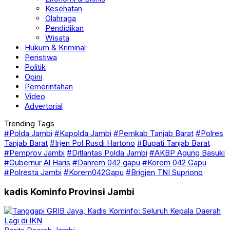
Kesehatan
Olahraga
Pendidikan
Wisata
Hukum & Kriminal
Peristiwa
Politik
Opini
Pemerintahan
Video
Advertorial
Trending Tags
#Polda Jambi
#Kapolda Jambi
#Pemkab Tanjab Barat
#Polres
Tanjab Barat
#Irjen Pol Rusdi Hartono
#Bupati Tanjab Barat
#Pemprov Jambi
#Ditlantas Polda Jambi
#AKBP Agung Basuki
#Gubernur Al Haris
#Danrem 042 gapu
#Korem 042 Gapu
#Polresta Jambi
#Korem042Gapu
#Brigjen TNI Supriono
kadis Kominfo Provinsi Jambi