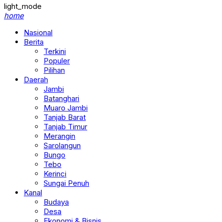
light_mode
home
Nasional
Berita
Terkini
Populer
Pilihan
Daerah
Jambi
Batanghari
Muaro Jambi
Tanjab Barat
Tanjab Timur
Merangin
Sarolangun
Bungo
Tebo
Kerinci
Sungai Penuh
Kanal
Budaya
Desa
Ekonomi & Bisnis