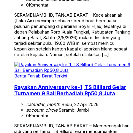
0
Komentar
SERAMBIJAMBI.ID, TANJAB BARAT – Kecelakaan air
(Laka Air) menimpa sebuah speed boat bermuatan
puluhan penumpang di perairan Boyar Hijau, tepatnya di
depan Pelabuhan Roro Kuala Tungkal, Kabupaten Tanjung
Jabung Barat, Sabtu (2/5/2026) malam. Insiden yang
terjadi sekitar pukul 19.00 WIB ini sempat memicu
kepanikan setelah kapten kapal dilaporkan hilang sesaat
setelah kejadian. Namun, setelah dilakukan […]
Berita
Tanjab Barat
Terkini
Rayakan Anniversary ke-1, TS Billiard Gelar
Turnamen 9 Ball Berhadiah Rp50,8 Juta
calendar_month
Rabu, 22 Apr 2026
account_circle
Serambi Jambi
0
Komentar
SERAMBIJAMBI.ID, TANJAB BARAT – Memperingati hari
jadi yang pertama, TS Billiard resmi mengumumkan