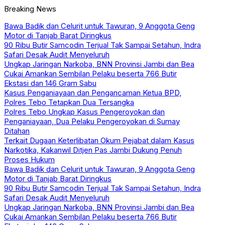
Breaking News
Bawa Badik dan Celurit untuk Tawuran, 9 Anggota Geng
Motor di Tanjab Barat Diringkus
90 Ribu Butir Samcodin Terjual Tak Sampai Setahun, Indra
Safari Desak Audit Menyeluruh
Ungkap Jaringan Narkoba, BNN Provinsi Jambi dan Bea
Cukai Amankan Sembilan Pelaku beserta 766 Butir
Ekstasi dan 146 Gram Sabu
Kasus Penganiayaan dan Pengancaman Ketua BPD,
Polres Tebo Tetapkan Dua Tersangka
Polres Tebo Ungkap Kasus Pengeroyokan dan
Penganiayaan, Dua Pelaku Pengeroyokan di Sumay
Ditahan
Terkait Dugaan Keterlibatan Okum Pejabat dalam Kasus
Narkotika, Kakanwil Ditjen Pas Jambi Dukung Penuh
Proses Hukum
Bawa Badik dan Celurit untuk Tawuran, 9 Anggota Geng
Motor di Tanjab Barat Diringkus
90 Ribu Butir Samcodin Terjual Tak Sampai Setahun, Indra
Safari Desak Audit Menyeluruh
Ungkap Jaringan Narkoba, BNN Provinsi Jambi dan Bea
Cukai Amankan Sembilan Pelaku beserta 766 Butir