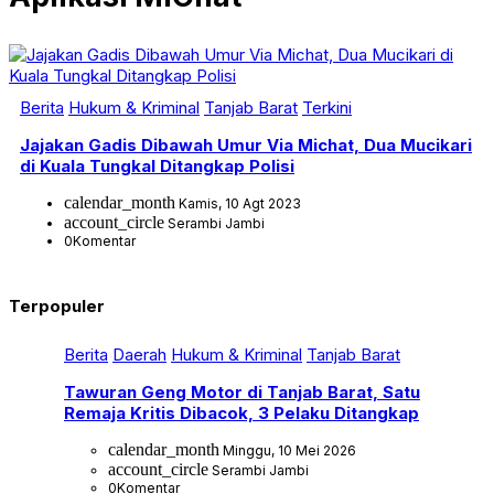
Berita
Hukum & Kriminal
Tanjab Barat
Terkini
Jajakan Gadis Dibawah Umur Via Michat, Dua Mucikari
di Kuala Tungkal Ditangkap Polisi
calendar_month
Kamis, 10 Agt 2023
account_circle
Serambi Jambi
0
Komentar
Terpopuler
Berita
Daerah
Hukum & Kriminal
Tanjab Barat
Tawuran Geng Motor di Tanjab Barat, Satu
Remaja Kritis Dibacok, 3 Pelaku Ditangkap
calendar_month
Minggu, 10 Mei 2026
account_circle
Serambi Jambi
0
Komentar