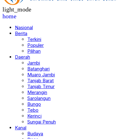
light_mode
home
Nasional
Berita
Terkini
Populer
Pilihan
Daerah
Jambi
Batanghari
Muaro Jambi
Tanjab Barat
Tanjab Timur
Merangin
Sarolangun
Bungo
Tebo
Kerinci
Sungai Penuh
Kanal
Budaya