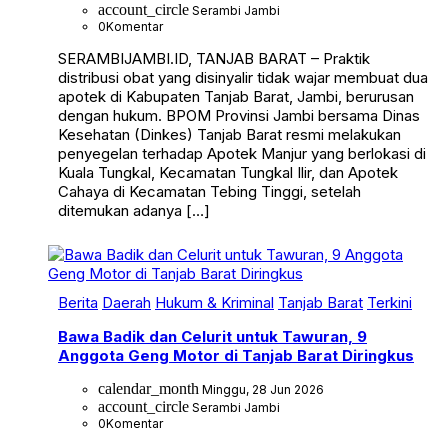
account_circle
Serambi Jambi
0
Komentar
SERAMBIJAMBI.ID, TANJAB BARAT – Praktik
distribusi obat yang disinyalir tidak wajar membuat dua
apotek di Kabupaten Tanjab Barat, Jambi, berurusan
dengan hukum. BPOM Provinsi Jambi bersama Dinas
Kesehatan (Dinkes) Tanjab Barat resmi melakukan
penyegelan terhadap Apotek Manjur yang berlokasi di
Kuala Tungkal, Kecamatan Tungkal Ilir, dan Apotek
Cahaya di Kecamatan Tebing Tinggi, setelah
ditemukan adanya […]
Berita
Daerah
Hukum & Kriminal
Tanjab Barat
Terkini
Bawa Badik dan Celurit untuk Tawuran, 9
Anggota Geng Motor di Tanjab Barat Diringkus
calendar_month
Minggu, 28 Jun 2026
account_circle
Serambi Jambi
0
Komentar