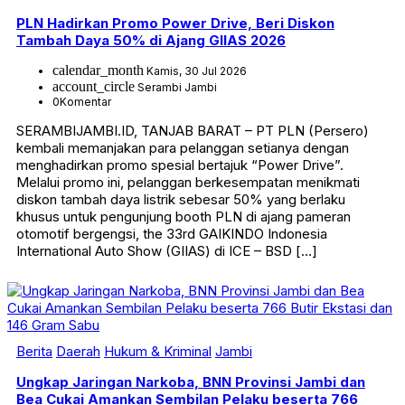
PLN Hadirkan Promo Power Drive, Beri Diskon
Tambah Daya 50% di Ajang GIIAS 2026
calendar_month
Kamis, 30 Jul 2026
account_circle
Serambi Jambi
0
Komentar
SERAMBIJAMBI.ID, TANJAB BARAT – PT PLN (Persero)
kembali memanjakan para pelanggan setianya dengan
menghadirkan promo spesial bertajuk “Power Drive”.
Melalui promo ini, pelanggan berkesempatan menikmati
diskon tambah daya listrik sebesar 50% yang berlaku
khusus untuk pengunjung booth PLN di ajang pameran
otomotif bergengsi, the 33rd GAIKINDO Indonesia
International Auto Show (GIIAS) di ICE – BSD […]
Berita
Daerah
Hukum & Kriminal
Jambi
Ungkap Jaringan Narkoba, BNN Provinsi Jambi dan
Bea Cukai Amankan Sembilan Pelaku beserta 766