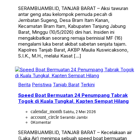
SERAMBIJAMBI.ID, TANJAB BARAT – Aksi tawuran
antar geng atau kelompok pemuda pecah di
Jembatan Sugeng, Desa Bram Itam Kanan,
Kecamatan Bram Itam, Kabupaten Tanjung Jabung
Barat, Minggu (10/5/2026) dini hari. Insiden ini
mengakibatkan seorang remaja berinisial MF (16)
mengalami luka berat akibat sabetan senjata tajam.
Kapolres Tanjab Barat, AKBP Maulia Kuswicaksono,
S.I.K., M.H., melalui Kasat […]
Berita
Peristiwa
Tanjab Barat
Terkini
Speed Boat Bermuatan 24 Penumpang Tabrak
Togok di Kuala Tungkal, Kapten Sempat Hilang
calendar_month
Sabtu, 2 Mei 2026
account_circle
Serambi Jambi
0
Komentar
SERAMBIJAMBI.ID, TANJAB BARAT – Kecelakaan air
(Laka Air) menimpa sebuah speed boat bermuatan