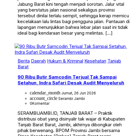
Jabung Barat kini tengah menjadi sorotan. Jalur vital
yang berstatus jalan nasional sekaligus provinsi
tersebut dinilai terlalu sempit, sehingga kerap memicu
kecelakaan lalu lintas bagi pengguna jalan. Pantauan di
lapangan menunjukkan bahwa lebar jalan saat ini tidak
ideal bagi kendaraan besar yang melintas. […]
Berita
Daerah
Hukum & Kriminal
Kesehatan
Tanjab
Barat
90 Ribu Butir Samcodin Terjual Tak Sampai
Setahun, Indra Safari Desak Audit Menyeluruh
calendar_month
Jumat, 26 Jun 2026
account_circle
Serambi Jambi
0
Komentar
SERAMBIJAMBI.ID, TANJAB BARAT – Praktik
distribusi obat yang disinyalir tak wajar di Kabupaten
Tanjab Barat Barat, Jambi, akhirnya dibongkar oleh
pihak berwenang. BPOM Provinsi Jambi bersama