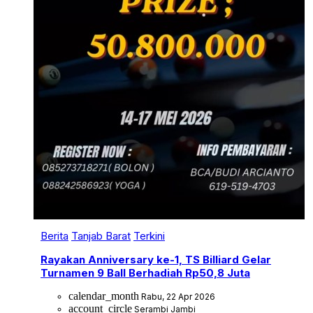
Berita
Tanjab Barat
Terkini
Rayakan Anniversary ke-1, TS Billiard Gelar
Turnamen 9 Ball Berhadiah Rp50,8 Juta
calendar_month
Rabu, 22 Apr 2026
account_circle
Serambi Jambi