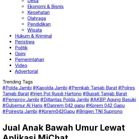
Desa
Ekonomi & Bisnis
Kesehatan
Olahraga
Pendidikan
Wisata
Hukum & Kriminal
Peristiwa
Politik
Opini
Pemerintahan
Video
Advertorial
Trending Tags
#Polda Jambi
#Kapolda Jambi
#Pemkab Tanjab Barat
#Polres
Tanjab Barat
#Irjen Pol Rusdi Hartono
#Bupati Tanjab Barat
#Pemprov Jambi
#Ditlantas Polda Jambi
#AKBP Agung Basuki
#Gubernur Al Haris
#Danrem 042 gapu
#Korem 042 Gapu
#Polresta Jambi
#Korem042Gapu
#Brigjen TNI Supriono
Jual Anak Bawah Umur Lewat
Aplikasi MiChat