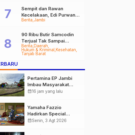
Sempit dan Rawan
Kecelakaan, Edi Purwanto
Berita
Jambi
Targetkan Jalan Lintas
Tungkal-Jambi Mulus di
2028
90 Ribu Butir Samcodin
Terjual Tak Sampai
Berita
Daerah
Setahun, Indra Safari
Hukum & Kriminal
Kesehatan
Desak Audit Menyeluruh
Tanjab Barat
ERBARU
Pertamina EP Jambi
Imbau Masyarakat
Tidak Beraktivitas di
calendar_month
16 jam yang lalu
Atas Jalur Pipa Migas
Demi Keselamatan
Yamaha Fazzio
Bersama
Hadirkan Special
Edition Sunset Blue,
calendar_month
Senin, 3 Agt 2026
Tampilkan Nuansa
Retro Summer yang