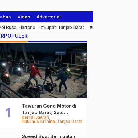
tahan
Video
Advertorial
 Pol Rusdi Hartono
#Bupati Tanjab Barat
#Pemprov Jambi
#Di
ERPOPULER
Tawuran Geng Motor di
Tanjab Barat, Satu
Berita
Daerah
Remaja Kritis Dibacok, 3
Hukum & Kriminal
Tanjab Barat
Pelaku Ditangkap
Speed Boat Bermuatan