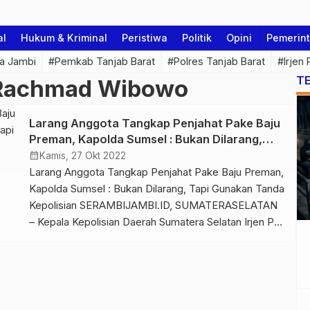
al
Hukum & Kriminal
Peristiwa
Politik
Opini
Pemerin
a Jambi
#Pemkab Tanjab Barat
#Polres Tanjab Barat
#Irjen
T
s Rachmad Wibowo
Larang Anggota Tangkap Penjahat Pake Baju
Preman, Kapolda Sumsel : Bukan Dilarang,
Tapi Gunakan Tanda Kepolisian
calendar_month
Kamis, 27 Okt 2022
Larang Anggota Tangkap Penjahat Pake Baju Preman,
Kapolda Sumsel : Bukan Dilarang, Tapi Gunakan Tanda
Kepolisian SERAMBIJAMBI.ID, SUMATERASELATAN
– Kepala Kepolisian Daerah Sumatera Selatan Irjen Pol
A Rachmad Wibowo mengeluarkan intruksi bahwa
seluruh anggota yang bekerja di jajaran Polda
Sumatera Selatan dilarang menangkap pelaku
kejahatan dengan menggunakan pakaian preman.
Intruksi tersebut disampaikan Kapolda Sumsel saat