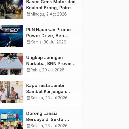
Basmi Genk Motor dan
Semakin Skena
Knalpot Brong, Polres
Tanjab Barat Amankan
calendar_month
Minggu, 2 Agt 2026
Belasan Kendaraan
PLN Hadirkan Promo
Power Drive, Beri
Diskon Tambah Daya
calendar_month
Kamis, 30 Jul 2026
50% di Ajang GIIAS
2026
Ungkap Jaringan
Narkoba, BNN Provinsi
Jambi dan Bea Cukai
calendar_month
Rabu, 29 Jul 2026
Amankan Sembilan
Pelaku beserta 766
Kapolresta Jambi
Butir Ekstasi dan 146
Sambut Kunjungan
Gram Sabu
Ketua dan Pengurus
calendar_month
Selasa, 28 Jul 2026
PWI Kota Jambi
Perkuat Sinergi dan
Dorong Lansia
Kolaborasi
Berdaya di Sektor
Hijau, Pertamina EP
calendar_month
Selasa, 28 Jul 2026