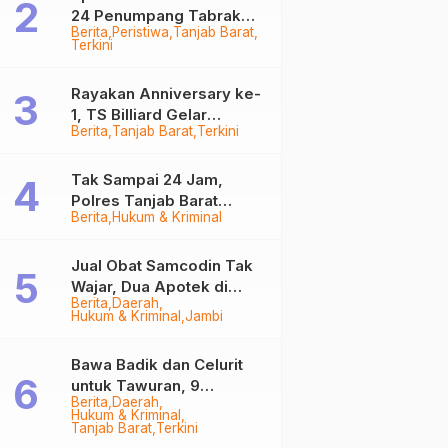
24 Penumpang Tabrak
Berita
Peristiwa
Tanjab Barat
Togok di Kuala Tungkal,
Terkini
Kapten Sempat Hilang
Rayakan Anniversary ke-
1, TS Billiard Gelar
Berita
Tanjab Barat
Terkini
Turnamen 9 Ball
Berhadiah Rp50,8 Juta
Tak Sampai 24 Jam,
Polres Tanjab Barat
Berita
Hukum & Kriminal
Ringkus Komplotan
Curanmor di Kuala
Tungkal
Jual Obat Samcodin Tak
Wajar, Dua Apotek di
Berita
Daerah
Tanjab Barat Disegel
Hukum & Kriminal
Jambi
BPOM!
Bawa Badik dan Celurit
untuk Tawuran, 9
Berita
Daerah
Anggota Geng Motor di
Hukum & Kriminal
Tanjab Barat Diringkus
Tanjab Barat
Terkini