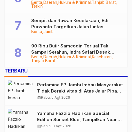
Berita
Daerah
Hukum & Kriminal
Tanjab Barat
Diringkus
Terkini
Sempit dan Rawan Kecelakaan, Edi
Purwanto Targetkan Jalan Lintas
Berita
Jambi
Tungkal-Jambi Mulus di 2028
90 Ribu Butir Samcodin Terjual Tak
Sampai Setahun, Indra Safari Desak
Berita
Daerah
Hukum & Kriminal
Kesehatan
Audit Menyeluruh
Tanjab Barat
TERBARU
Pertamina EP Jambi Imbau Masyarakat
Tidak Beraktivitas di Atas Jalur Pipa
Migas Demi Keselamatan Bersama
calendar_month
Rabu, 5 Agt 2026
Yamaha Fazzio Hadirkan Special
Edition Sunset Blue, Tampilkan Nuansa
Retro Summer yang Semakin Skena
calendar_month
Senin, 3 Agt 2026