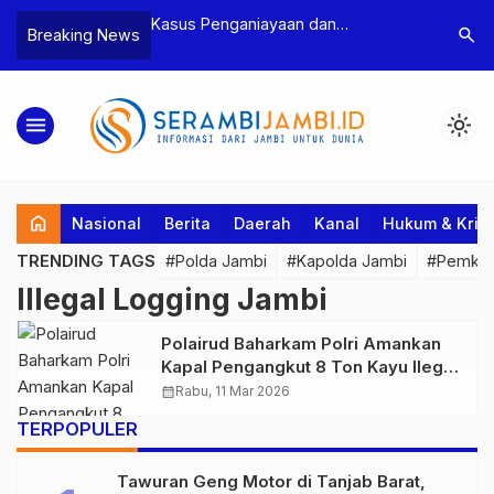
n Narkoba, BNN
Kasus Penganiayaan dan
Polres T
search
Breaking News
dan Bea Cukai
Pengancaman Ketua BPD, Polres
Pengeroy
an Pelaku beserta
Tebo Tetapkan Dua Tersangka
Dua Pela
si dan 146 Gram
Ditahan
menu
light_mode
home
Nasional
Berita
Daerah
Kanal
Hukum & Krim
TRENDING TAGS
#Polda Jambi
#Kapolda Jambi
#Pemkab
Illegal Logging Jambi
Polairud Baharkam Polri Amankan
Kapal Pengangkut 8 Ton Kayu Ilegal
di Perairan Jambi
calendar_month
Rabu, 11 Mar 2026
TERPOPULER
Tawuran Geng Motor di Tanjab Barat,