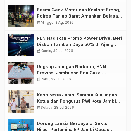
Basmi Genk Motor dan Knalpot Brong,
Polres Tanjab Barat Amankan Belasan
Kendaraan
calendar_month
Minggu, 2 Agt 2026
PLN Hadirkan Promo Power Drive, Beri
Diskon Tambah Daya 50% di Ajang
GIIAS 2026
calendar_month
Kamis, 30 Jul 2026
Ungkap Jaringan Narkoba, BNN
Provinsi Jambi dan Bea Cukai
Amankan Sembilan Pelaku beserta
calendar_month
Rabu, 29 Jul 2026
766 Butir Ekstasi dan 146 Gram Sabu
Kapolresta Jambi Sambut Kunjungan
Ketua dan Pengurus PWI Kota Jambi
Perkuat Sinergi dan Kolaborasi
calendar_month
Selasa, 28 Jul 2026
Dorong Lansia Berdaya di Sektor
Hijau, Pertamina EP Jambi Gagas