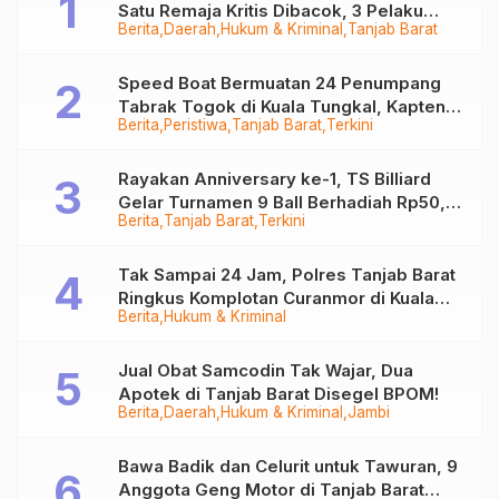
Satu Remaja Kritis Dibacok, 3 Pelaku
Berita
Daerah
Hukum & Kriminal
Tanjab Barat
Ditangkap
Speed Boat Bermuatan 24 Penumpang
Tabrak Togok di Kuala Tungkal, Kapten
Berita
Peristiwa
Tanjab Barat
Terkini
Sempat Hilang
Rayakan Anniversary ke-1, TS Billiard
Gelar Turnamen 9 Ball Berhadiah Rp50,8
Berita
Tanjab Barat
Terkini
Juta
Tak Sampai 24 Jam, Polres Tanjab Barat
Ringkus Komplotan Curanmor di Kuala
Berita
Hukum & Kriminal
Tungkal
Jual Obat Samcodin Tak Wajar, Dua
Apotek di Tanjab Barat Disegel BPOM!
Berita
Daerah
Hukum & Kriminal
Jambi
Bawa Badik dan Celurit untuk Tawuran, 9
Anggota Geng Motor di Tanjab Barat