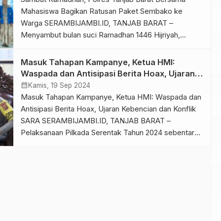
Mahasiswa Bagikan Ratusan Paket Sembako ke
Warga SERAMBIJAMBI.ID, TANJAB BARAT –
Menyambut bulan suci Ramadhan 1446 Hijriyah,
Polres Tanjab Barat bersama mahasiswa dan
organisasi kepemudaan kembali melaksanakan
Masuk Tahapan Kampanye, Ketua HMI:
kegiatan bakti sosial dengan membagikan paket
Waspada dan Antisipasi Berita Hoax, Ujaran
sembako kepada masyarakat kurang mampu dan
Kebencian dan Konflik SARA
calendar_month
Kamis, 19 Sep 2024
yatim piatu, Kamis (27/2/25). Kapolres Tanjab Barat,
Masuk Tahapan Kampanye, Ketua HMI: Waspada dan
AKBP Agung Basuki, […]
Antisipasi Berita Hoax, Ujaran Kebencian dan Konflik
SARA SERAMBIJAMBI.ID, TANJAB BARAT –
Pelaksanaan Pilkada Serentak Tahun 2024 sebentar
lagi memasuki masa tahapan kampanye yang akan
dimulai pada tanggal 25 September – 23 November.
Di masa kampanye nantinya masing-masing Paslon,
Tim Koalisi, Pemenangan, Relawan maupun
Simpatisan akan secara langsung […]