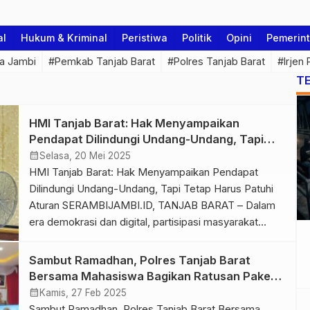
al
Hukum & Kriminal
Peristiwa
Politik
Opini
Pemerin
a Jambi
#Pemkab Tanjab Barat
#Polres Tanjab Barat
#Irjen
T
HMI Tanjab Barat: Hak Menyampaikan
Pendapat Dilindungi Undang-Undang, Tapi
Tetap Harus Patuhi Aturan
calendar_month
Selasa, 20 Mei 2025
HMI Tanjab Barat: Hak Menyampaikan Pendapat
Dilindungi Undang-Undang, Tapi Tetap Harus Patuhi
Aturan SERAMBIJAMBI.ID, TANJAB BARAT – Dalam
era demokrasi dan digital, partisipasi masyarakat
dalam mengawasi pembangunan kian penting. Salah
satu bentuk partisipasi tersebut adalah melalui kritik
Sambut Ramadhan, Polres Tanjab Barat
dan penyampaian pendapat. Namun, Ketua Umum
Bersama Mahasiswa Bagikan Ratusan Paket
Himpunan Mahasiswa Islam (HMI) Cabang Tanjung
Sembako ke Warga
calendar_month
Kamis, 27 Feb 2025
Jabung Barat, M. Rafi, mengingatkan bahwa […]
Sambut Ramadhan, Polres Tanjab Barat Bersama