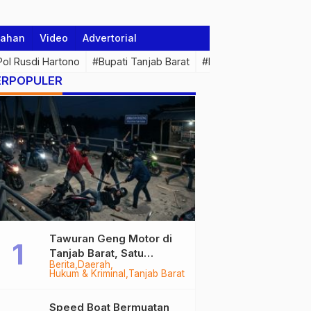
tahan
Video
Advertorial
 Pol Rusdi Hartono
#Bupati Tanjab Barat
#Pemprov Jambi
#Di
ERPOPULER
Tawuran Geng Motor di
Tanjab Barat, Satu
Berita
Daerah
Remaja Kritis Dibacok, 3
Hukum & Kriminal
Tanjab Barat
Pelaku Ditangkap
Speed Boat Bermuatan