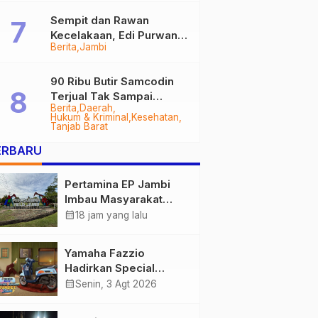
Sempit dan Rawan
Kecelakaan, Edi Purwanto
Berita
Jambi
Targetkan Jalan Lintas
Tungkal-Jambi Mulus di
2028
90 Ribu Butir Samcodin
Terjual Tak Sampai
Berita
Daerah
Setahun, Indra Safari
Hukum & Kriminal
Kesehatan
Desak Audit Menyeluruh
Tanjab Barat
ERBARU
Pertamina EP Jambi
Imbau Masyarakat
Tidak Beraktivitas di
calendar_month
18 jam yang lalu
Atas Jalur Pipa Migas
Demi Keselamatan
Yamaha Fazzio
Bersama
Hadirkan Special
Edition Sunset Blue,
calendar_month
Senin, 3 Agt 2026
Tampilkan Nuansa
Retro Summer yang