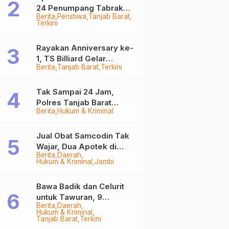
24 Penumpang Tabrak
Berita
Peristiwa
Tanjab Barat
Togok di Kuala Tungkal,
Terkini
Kapten Sempat Hilang
Rayakan Anniversary ke-
1, TS Billiard Gelar
Berita
Tanjab Barat
Terkini
Turnamen 9 Ball
Berhadiah Rp50,8 Juta
Tak Sampai 24 Jam,
Polres Tanjab Barat
Berita
Hukum & Kriminal
Ringkus Komplotan
Curanmor di Kuala
Tungkal
Jual Obat Samcodin Tak
Wajar, Dua Apotek di
Berita
Daerah
Tanjab Barat Disegel
Hukum & Kriminal
Jambi
BPOM!
Bawa Badik dan Celurit
untuk Tawuran, 9
Berita
Daerah
Anggota Geng Motor di
Hukum & Kriminal
Tanjab Barat Diringkus
Tanjab Barat
Terkini