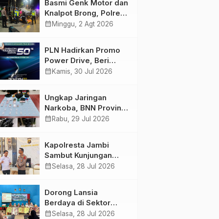
Basmi Genk Motor dan
Semakin Skena
Knalpot Brong, Polres
Tanjab Barat Amankan
calendar_month
Minggu, 2 Agt 2026
Belasan Kendaraan
PLN Hadirkan Promo
Power Drive, Beri
Diskon Tambah Daya
calendar_month
Kamis, 30 Jul 2026
50% di Ajang GIIAS
2026
Ungkap Jaringan
Narkoba, BNN Provinsi
Jambi dan Bea Cukai
calendar_month
Rabu, 29 Jul 2026
Amankan Sembilan
Pelaku beserta 766
Kapolresta Jambi
Butir Ekstasi dan 146
Sambut Kunjungan
Gram Sabu
Ketua dan Pengurus
calendar_month
Selasa, 28 Jul 2026
PWI Kota Jambi
Perkuat Sinergi dan
Dorong Lansia
Kolaborasi
Berdaya di Sektor
Hijau, Pertamina EP
calendar_month
Selasa, 28 Jul 2026