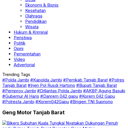
Ekonomi & Bisnis
Kesehatan
Olahraga
Pendidikan
Wisata
Hukum & Kriminal
Peristiwa
Politik
Opini
Pemerintahan
Video
Advertorial
Trending Tags
#Polda Jambi
#Kapolda Jambi
#Pemkab Tanjab Barat
#Polres
Tanjab Barat
#Irjen Pol Rusdi Hartono
#Bupati Tanjab Barat
#Pemprov Jambi
#Ditlantas Polda Jambi
#AKBP Agung Basuki
#Gubernur Al Haris
#Danrem 042 gapu
#Korem 042 Gapu
#Polresta Jambi
#Korem042Gapu
#Brigjen TNI Supriono
Geng Motor Tanjab Barat