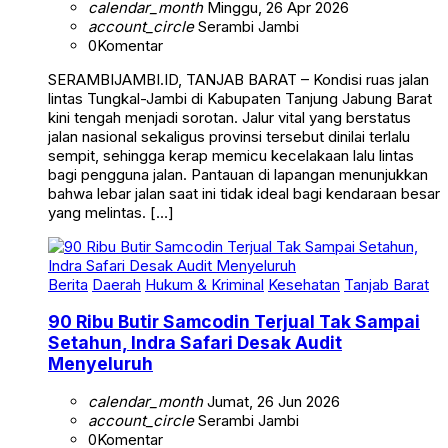
calendar_month
Minggu, 26 Apr 2026
account_circle
Serambi Jambi
0
Komentar
SERAMBIJAMBI.ID, TANJAB BARAT – Kondisi ruas jalan
lintas Tungkal-Jambi di Kabupaten Tanjung Jabung Barat
kini tengah menjadi sorotan. Jalur vital yang berstatus
jalan nasional sekaligus provinsi tersebut dinilai terlalu
sempit, sehingga kerap memicu kecelakaan lalu lintas
bagi pengguna jalan. Pantauan di lapangan menunjukkan
bahwa lebar jalan saat ini tidak ideal bagi kendaraan besar
yang melintas. […]
Berita
Daerah
Hukum & Kriminal
Kesehatan
Tanjab Barat
90 Ribu Butir Samcodin Terjual Tak Sampai
Setahun, Indra Safari Desak Audit
Menyeluruh
calendar_month
Jumat, 26 Jun 2026
account_circle
Serambi Jambi
0
Komentar