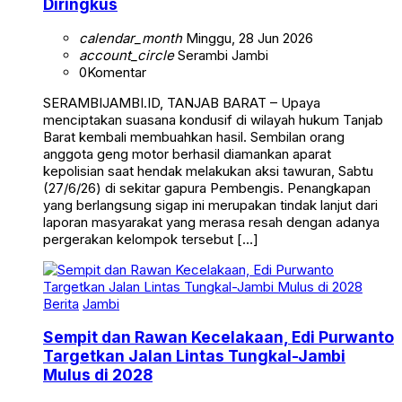
Diringkus
calendar_month
Minggu, 28 Jun 2026
account_circle
Serambi Jambi
0
Komentar
SERAMBIJAMBI.ID, TANJAB BARAT – Upaya
menciptakan suasana kondusif di wilayah hukum Tanjab
Barat kembali membuahkan hasil. Sembilan orang
anggota geng motor berhasil diamankan aparat
kepolisian saat hendak melakukan aksi tawuran, Sabtu
(27/6/26) di sekitar gapura Pembengis. Penangkapan
yang berlangsung sigap ini merupakan tindak lanjut dari
laporan masyarakat yang merasa resah dengan adanya
pergerakan kelompok tersebut […]
Berita
Jambi
Sempit dan Rawan Kecelakaan, Edi Purwanto
Targetkan Jalan Lintas Tungkal-Jambi
Mulus di 2028