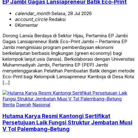
EP Jambi Gagas Lansiapreneur Batik Eco-Print
calendar_month
Selasa, 28 Jul 2026
account_circle
Redaksi
0
Komentar
Dorong Lansia Berdaya di Sektor Hijau, Pertamina EP Jambi
Gagas Lansiapreneur Batik Eco-Print Jambi – Pertamina EP
Jambi menginisiasi program pemberdayaan ekonomi
berkelanjutan berbasis lingkungan (green economy) bagi
kelompok lanjut usia (lansia). Berkolaborasi dengan Universitas
Muhammadiyah Jambi, Pertamina EP (PEP) Jambi
menyelenggarakan Pelatihan Pembuatan Batik dengan metode
Eco-Print bagi Kelompok Lansiapreneur Kamboja di Desa Kota
[…]
Berita
Daerah
Nasional
Hutama Karya Resmi Kantongi Sertifikat
Persetujuan Laik Fungsi Struktur Jembatan Musi
V Tol Palembang–Betung