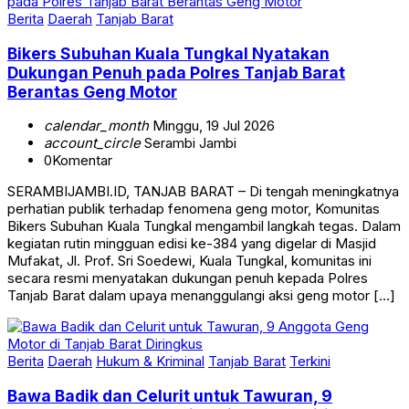
Berita
Daerah
Tanjab Barat
Bikers Subuhan Kuala Tungkal Nyatakan
Dukungan Penuh pada Polres Tanjab Barat
Berantas Geng Motor
calendar_month
Minggu, 19 Jul 2026
account_circle
Serambi Jambi
0
Komentar
SERAMBIJAMBI.ID, TANJAB BARAT – Di tengah meningkatnya
perhatian publik terhadap fenomena geng motor, Komunitas
Bikers Subuhan Kuala Tungkal mengambil langkah tegas. Dalam
kegiatan rutin mingguan edisi ke-384 yang digelar di Masjid
Mufakat, Jl. Prof. Sri Soedewi, Kuala Tungkal, komunitas ini
secara resmi menyatakan dukungan penuh kepada Polres
Tanjab Barat dalam upaya menanggulangi aksi geng motor […]
Berita
Daerah
Hukum & Kriminal
Tanjab Barat
Terkini
Bawa Badik dan Celurit untuk Tawuran, 9