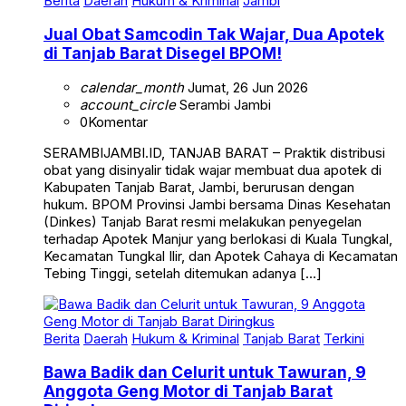
Berita
Daerah
Hukum & Kriminal
Jambi
Jual Obat Samcodin Tak Wajar, Dua Apotek
di Tanjab Barat Disegel BPOM!
calendar_month
Jumat, 26 Jun 2026
account_circle
Serambi Jambi
0
Komentar
SERAMBIJAMBI.ID, TANJAB BARAT – Praktik distribusi
obat yang disinyalir tidak wajar membuat dua apotek di
Kabupaten Tanjab Barat, Jambi, berurusan dengan
hukum. BPOM Provinsi Jambi bersama Dinas Kesehatan
(Dinkes) Tanjab Barat resmi melakukan penyegelan
terhadap Apotek Manjur yang berlokasi di Kuala Tungkal,
Kecamatan Tungkal Ilir, dan Apotek Cahaya di Kecamatan
Tebing Tinggi, setelah ditemukan adanya […]
Berita
Daerah
Hukum & Kriminal
Tanjab Barat
Terkini
Bawa Badik dan Celurit untuk Tawuran, 9
Anggota Geng Motor di Tanjab Barat