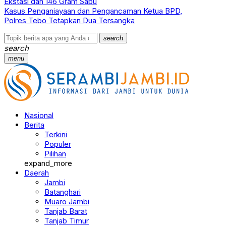
Ekstasi dan 146 Gram Sabu
Kasus Penganiayaan dan Pengancaman Ketua BPD,
Polres Tebo Tetapkan Dua Tersangka
search
search
menu
Nasional
Berita
Terkini
Populer
Pilihan
expand_more
Daerah
Jambi
Batanghari
Muaro Jambi
Tanjab Barat
Tanjab Timur