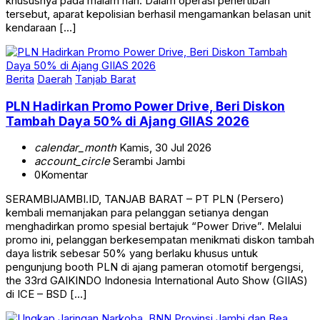
khususnya pada malam hari. Dalam operasi penertiban
tersebut, aparat kepolisian berhasil mengamankan belasan unit
kendaraan […]
Berita
Daerah
Tanjab Barat
PLN Hadirkan Promo Power Drive, Beri Diskon
Tambah Daya 50% di Ajang GIIAS 2026
calendar_month
Kamis, 30 Jul 2026
account_circle
Serambi Jambi
0
Komentar
SERAMBIJAMBI.ID, TANJAB BARAT – PT PLN (Persero)
kembali memanjakan para pelanggan setianya dengan
menghadirkan promo spesial bertajuk “Power Drive”. Melalui
promo ini, pelanggan berkesempatan menikmati diskon tambah
daya listrik sebesar 50% yang berlaku khusus untuk
pengunjung booth PLN di ajang pameran otomotif bergengsi,
the 33rd GAIKINDO Indonesia International Auto Show (GIIAS)
di ICE – BSD […]