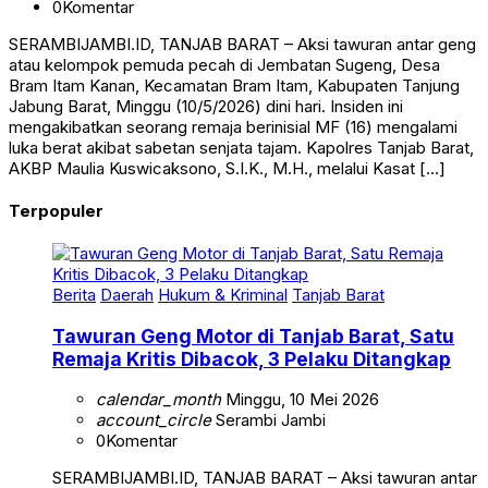
0
Komentar
SERAMBIJAMBI.ID, TANJAB BARAT – Aksi tawuran antar geng
atau kelompok pemuda pecah di Jembatan Sugeng, Desa
Bram Itam Kanan, Kecamatan Bram Itam, Kabupaten Tanjung
Jabung Barat, Minggu (10/5/2026) dini hari. Insiden ini
mengakibatkan seorang remaja berinisial MF (16) mengalami
luka berat akibat sabetan senjata tajam. Kapolres Tanjab Barat,
AKBP Maulia Kuswicaksono, S.I.K., M.H., melalui Kasat […]
Terpopuler
Berita
Daerah
Hukum & Kriminal
Tanjab Barat
Tawuran Geng Motor di Tanjab Barat, Satu
Remaja Kritis Dibacok, 3 Pelaku Ditangkap
calendar_month
Minggu, 10 Mei 2026
account_circle
Serambi Jambi
0
Komentar
SERAMBIJAMBI.ID, TANJAB BARAT – Aksi tawuran antar