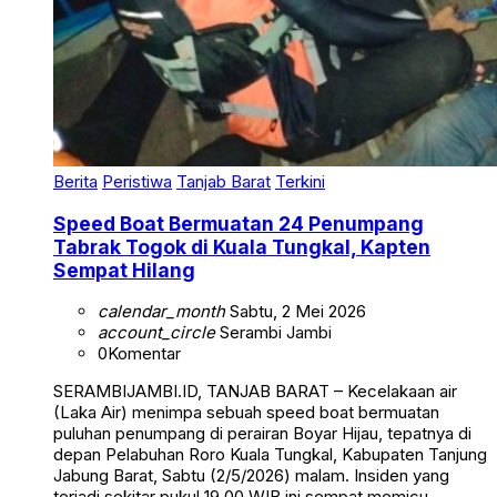
Berita
Peristiwa
Tanjab Barat
Terkini
Speed Boat Bermuatan 24 Penumpang
Tabrak Togok di Kuala Tungkal, Kapten
Sempat Hilang
calendar_month
Sabtu, 2 Mei 2026
account_circle
Serambi Jambi
0
Komentar
SERAMBIJAMBI.ID, TANJAB BARAT – Kecelakaan air
(Laka Air) menimpa sebuah speed boat bermuatan
puluhan penumpang di perairan Boyar Hijau, tepatnya di
depan Pelabuhan Roro Kuala Tungkal, Kabupaten Tanjung
Jabung Barat, Sabtu (2/5/2026) malam. Insiden yang
terjadi sekitar pukul 19.00 WIB ini sempat memicu