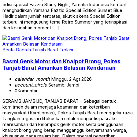
edisi spesial Fazzio Starry Night, Yamaha Indonesia kembali
menghadirkan Yamaha Fazzio Special Edition Sunset Blue.
Hadir dalam jumlah terbatas, skutik skena Special Edition
terbaru ini mengusung tema Retro Summer yang terinspirasi
dari keindahan moment […]
Berita
Daerah
Tanjab Barat
Terkini
Basmi Genk Motor dan Knalpot Brong, Polres
Tanjab Barat Amankan Belasan Kendaraan
calendar_month
Minggu, 2 Agt 2026
account_circle
Serambi Jambi
0
Komentar
SERAMBIJAMBI.ID, TANJAB BARAT – Sebagai bentuk
komitmen dalam menjaga keamanan dan ketertiban
masyarakat (Kamtibmas), Polres Tanjab Barat menggelar razia.
Langkah tegas ini difokuskan untuk mengantisipasi aksi
meresahkan dari kelompok genk motor serta penggunaan
knalpot brong yang kerap mengganggu kenyamanan warga,
khususnya pada malam hari. Dalam operasi penertiban