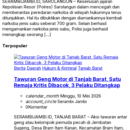
SERAMBIJAMBI.ID, SAROLANGUN – Keseriusan jajaran
Kepolisian Resor (Polres) Sarolangun dalam mencegah dan
memberantas peredaran narkoba di wilayah hukumnya terus
ditunjukkan. Hal itu dibuktikan dengan diamankannya kembali
narkoba jenis sabu seberat 700 gram. Selain berhasil
mengamankan narkoba jenis sabu, Polisi juga berhasil
menangkap seorang […]
Terpopuler
Berita
Daerah
Hukum & Kriminal
Tanjab Barat
Tawuran Geng Motor di Tanjab Barat, Satu
Remaja Kritis Dibacok, 3 Pelaku Ditangkap
calendar_month
Minggu, 10 Mei 2026
account_circle
Serambi Jambi
0
Komentar
SERAMBIJAMBI.ID, TANJAB BARAT – Aksi tawuran antar
geng atau kelompok pemuda pecah di Jembatan
Sugeng, Desa Bram Itam Kanan, Kecamatan Bram Itam,