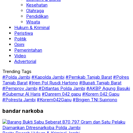
Kesehatan
Olahraga
Pendidikan
Wisata
Hukum & Kriminal
Peristiwa
Politik
Opini
Pemerintahan
Video
Advertorial
Trending Tags
#Polda Jambi
#Kapolda Jambi
#Pemkab Tanjab Barat
#Polres
Tanjab Barat
#Irjen Pol Rusdi Hartono
#Bupati Tanjab Barat
#Pemprov Jambi
#Ditlantas Polda Jambi
#AKBP Agung Basuki
#Gubernur Al Haris
#Danrem 042 gapu
#Korem 042 Gapu
#Polresta Jambi
#Korem042Gapu
#Brigjen TNI Supriono
bandar narkoba