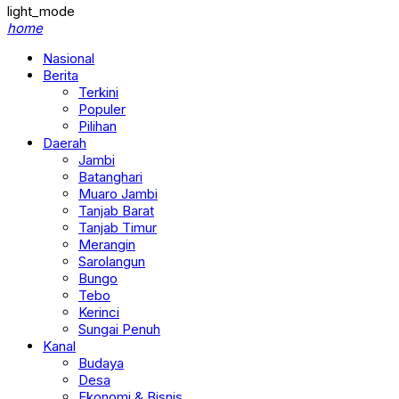
light_mode
home
Nasional
Berita
Terkini
Populer
Pilihan
Daerah
Jambi
Batanghari
Muaro Jambi
Tanjab Barat
Tanjab Timur
Merangin
Sarolangun
Bungo
Tebo
Kerinci
Sungai Penuh
Kanal
Budaya
Desa
Ekonomi & Bisnis