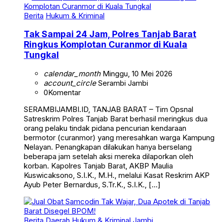
Berita
Hukum & Kriminal
Tak Sampai 24 Jam, Polres Tanjab Barat
Ringkus Komplotan Curanmor di Kuala
Tungkal
calendar_month
Minggu, 10 Mei 2026
account_circle
Serambi Jambi
0
Komentar
SERAMBIJAMBI.ID, TANJAB BARAT – Tim Opsnal
Satreskrim Polres Tanjab Barat berhasil meringkus dua
orang pelaku tindak pidana pencurian kendaraan
bermotor (curanmor) yang meresahkan warga Kampung
Nelayan. Penangkapan dilakukan hanya berselang
beberapa jam setelah aksi mereka dilaporkan oleh
korban. Kapolres Tanjab Barat, AKBP Maulia
Kuswicaksono, S.I.K., M.H., melalui Kasat Reskrim AKP
Ayub Peter Bernardus, S.Tr.K., S.I.K., […]
Berita
Daerah
Hukum & Kriminal
Jambi