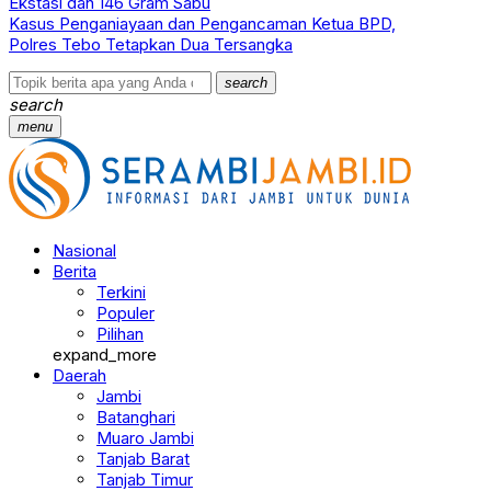
Ekstasi dan 146 Gram Sabu
Kasus Penganiayaan dan Pengancaman Ketua BPD,
Polres Tebo Tetapkan Dua Tersangka
search
search
menu
Nasional
Berita
Terkini
Populer
Pilihan
expand_more
Daerah
Jambi
Batanghari
Muaro Jambi
Tanjab Barat
Tanjab Timur