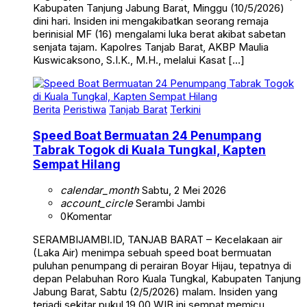
Kabupaten Tanjung Jabung Barat, Minggu (10/5/2026)
dini hari. Insiden ini mengakibatkan seorang remaja
berinisial MF (16) mengalami luka berat akibat sabetan
senjata tajam. Kapolres Tanjab Barat, AKBP Maulia
Kuswicaksono, S.I.K., M.H., melalui Kasat […]
Berita
Peristiwa
Tanjab Barat
Terkini
Speed Boat Bermuatan 24 Penumpang
Tabrak Togok di Kuala Tungkal, Kapten
Sempat Hilang
calendar_month
Sabtu, 2 Mei 2026
account_circle
Serambi Jambi
0
Komentar
SERAMBIJAMBI.ID, TANJAB BARAT – Kecelakaan air
(Laka Air) menimpa sebuah speed boat bermuatan
puluhan penumpang di perairan Boyar Hijau, tepatnya di
depan Pelabuhan Roro Kuala Tungkal, Kabupaten Tanjung
Jabung Barat, Sabtu (2/5/2026) malam. Insiden yang
terjadi sekitar pukul 19.00 WIB ini sempat memicu