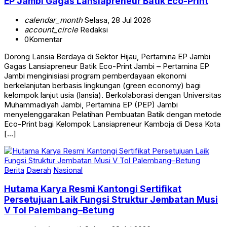
EP Jambi Gagas Lansiapreneur Batik Eco-Print
calendar_month
Selasa, 28 Jul 2026
account_circle
Redaksi
0
Komentar
Dorong Lansia Berdaya di Sektor Hijau, Pertamina EP Jambi
Gagas Lansiapreneur Batik Eco-Print Jambi – Pertamina EP
Jambi menginisiasi program pemberdayaan ekonomi
berkelanjutan berbasis lingkungan (green economy) bagi
kelompok lanjut usia (lansia). Berkolaborasi dengan Universitas
Muhammadiyah Jambi, Pertamina EP (PEP) Jambi
menyelenggarakan Pelatihan Pembuatan Batik dengan metode
Eco-Print bagi Kelompok Lansiapreneur Kamboja di Desa Kota
[…]
Berita
Daerah
Nasional
Hutama Karya Resmi Kantongi Sertifikat
Persetujuan Laik Fungsi Struktur Jembatan Musi
V Tol Palembang–Betung