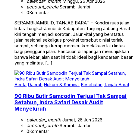
calendar_month
Minggu, 26 Apr 2026
account_circle
Serambi Jambi
0
Komentar
SERAMBIJAMBI.ID, TANJAB BARAT – Kondisi ruas jalan
lintas Tungkal-Jambi di Kabupaten Tanjung Jabung Barat
kini tengah menjadi sorotan. Jalur vital yang berstatus
jalan nasional sekaligus provinsi tersebut dinilai terlalu
sempit, sehingga kerap memicu kecelakaan lalu lintas
bagi pengguna jalan. Pantauan di lapangan menunjukkan
bahwa lebar jalan saat ini tidak ideal bagi kendaraan besar
yang melintas. […]
Berita
Daerah
Hukum & Kriminal
Kesehatan
Tanjab Barat
90 Ribu Butir Samcodin Terjual Tak Sampai
Setahun, Indra Safari Desak Audit
Menyeluruh
calendar_month
Jumat, 26 Jun 2026
account_circle
Serambi Jambi
0
Komentar