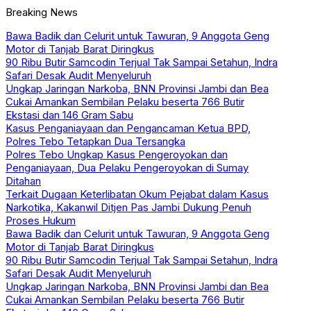
Breaking News
Bawa Badik dan Celurit untuk Tawuran, 9 Anggota Geng
Motor di Tanjab Barat Diringkus
90 Ribu Butir Samcodin Terjual Tak Sampai Setahun, Indra
Safari Desak Audit Menyeluruh
Ungkap Jaringan Narkoba, BNN Provinsi Jambi dan Bea
Cukai Amankan Sembilan Pelaku beserta 766 Butir
Ekstasi dan 146 Gram Sabu
Kasus Penganiayaan dan Pengancaman Ketua BPD,
Polres Tebo Tetapkan Dua Tersangka
Polres Tebo Ungkap Kasus Pengeroyokan dan
Penganiayaan, Dua Pelaku Pengeroyokan di Sumay
Ditahan
Terkait Dugaan Keterlibatan Okum Pejabat dalam Kasus
Narkotika, Kakanwil Ditjen Pas Jambi Dukung Penuh
Proses Hukum
Bawa Badik dan Celurit untuk Tawuran, 9 Anggota Geng
Motor di Tanjab Barat Diringkus
90 Ribu Butir Samcodin Terjual Tak Sampai Setahun, Indra
Safari Desak Audit Menyeluruh
Ungkap Jaringan Narkoba, BNN Provinsi Jambi dan Bea
Cukai Amankan Sembilan Pelaku beserta 766 Butir