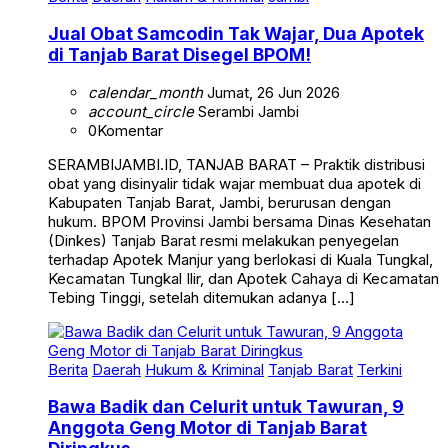
Jual Obat Samcodin Tak Wajar, Dua Apotek
di Tanjab Barat Disegel BPOM!
calendar_month
Jumat, 26 Jun 2026
account_circle
Serambi Jambi
0
Komentar
SERAMBIJAMBI.ID, TANJAB BARAT – Praktik distribusi
obat yang disinyalir tidak wajar membuat dua apotek di
Kabupaten Tanjab Barat, Jambi, berurusan dengan
hukum. BPOM Provinsi Jambi bersama Dinas Kesehatan
(Dinkes) Tanjab Barat resmi melakukan penyegelan
terhadap Apotek Manjur yang berlokasi di Kuala Tungkal,
Kecamatan Tungkal Ilir, dan Apotek Cahaya di Kecamatan
Tebing Tinggi, setelah ditemukan adanya […]
Berita
Daerah
Hukum & Kriminal
Tanjab Barat
Terkini
Bawa Badik dan Celurit untuk Tawuran, 9
Anggota Geng Motor di Tanjab Barat