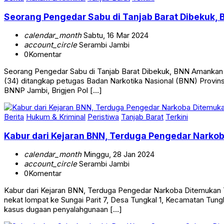
Seorang Pengedar Sabu di Tanjab Barat Dibekuk,
calendar_month
Sabtu, 16 Mar 2024
account_circle
Serambi Jambi
0
Komentar
Seorang Pengedar Sabu di Tanjab Barat Dibekuk, BNN Amankan 
(34) ditangkap petugas Badan Narkotika Nasional (BNN) Provins
BNNP Jambi, Brigjen Pol […]
Berita
Hukum & Kriminal
Peristiwa
Tanjab Barat
Terkini
Kabur dari Kejaran BNN, Terduga Pengedar Narkob
calendar_month
Minggu, 28 Jan 2024
account_circle
Serambi Jambi
0
Komentar
Kabur dari Kejaran BNN, Terduga Pengedar Narkoba Ditemukan 
nekat lompat ke Sungai Parit 7, Desa Tungkal 1, Kecamatan Tun
kasus dugaan penyalahgunaan […]