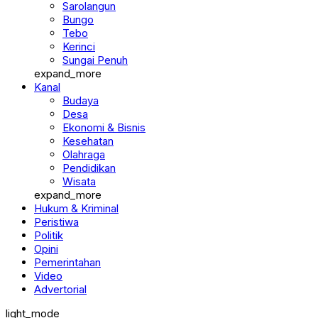
Sarolangun
Bungo
Tebo
Kerinci
Sungai Penuh
expand_more
Kanal
Budaya
Desa
Ekonomi & Bisnis
Kesehatan
Olahraga
Pendidikan
Wisata
expand_more
Hukum & Kriminal
Peristiwa
Politik
Opini
Pemerintahan
Video
Advertorial
light_mode