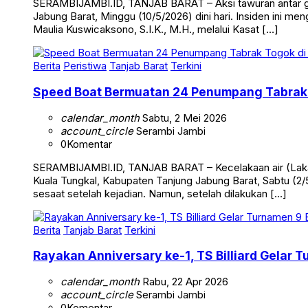
SERAMBIJAMBI.ID, TANJAB BARAT – Aksi tawuran antar g
Jabung Barat, Minggu (10/5/2026) dini hari. Insiden ini me
Maulia Kuswicaksono, S.I.K., M.H., melalui Kasat […]
Berita
Peristiwa
Tanjab Barat
Terkini
Speed Boat Bermuatan 24 Penumpang Tabrak 
calendar_month
Sabtu, 2 Mei 2026
account_circle
Serambi Jambi
0
Komentar
SERAMBIJAMBI.ID, TANJAB BARAT – Kecelakaan air (Laka 
Kuala Tungkal, Kabupaten Tanjung Jabung Barat, Sabtu (2/5
sesaat setelah kejadian. Namun, setelah dilakukan […]
Berita
Tanjab Barat
Terkini
Rayakan Anniversary ke-1, TS Billiard Gelar 
calendar_month
Rabu, 22 Apr 2026
account_circle
Serambi Jambi
0
Komentar