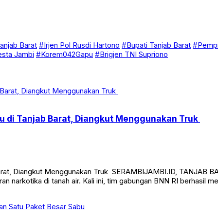
anjab Barat
#Irjen Pol Rusdi Hartono
#Bupati Tanjab Barat
#Pempr
esta Jambi
#Korem042Gapu
#Brigjen TNI Supriono
u di Tanjab Barat, Diangkut Menggunakan Truk
Barat, Diangkut Menggunakan Truk SERAMBIJAMBI.ID, TANJAB BAR
arkotika di tanah air. Kali ini, tim gabungan BNN RI berhasil 