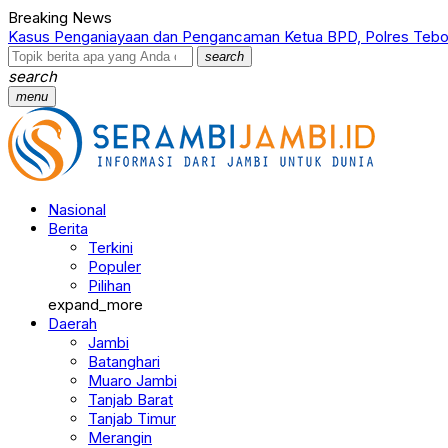
Breaking News
gancaman Ketua BPD, Polres Tebo Tetapkan Dua Tersangka
search
search
menu
Nasional
Berita
Terkini
Populer
Pilihan
expand_more
Daerah
Jambi
Batanghari
Muaro Jambi
Tanjab Barat
Tanjab Timur
Merangin