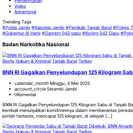
Pemerintahan
Video
Advertorial
Trending Tags
#Polda Jambi
#Kapolda Jambi
#Pemkab Tanjab Barat
#Polres T
#Gubernur Al Haris
#Danrem 042 gapu
#Korem 042 Gapu
#Polr
Badan Narkotika Nasional
Berita
Hukum & Kriminal
Tanjab Barat
Terkini
BNN RI Gagalkan Penyelundupan 125 Kilogram Sab
calendar_month
Minggu, 4 Mei 2025
account_circle
Serambi Jambi
0
Komentar
BNN RI Gagalkan Penyelundupan 125 Kilogram Sabu di Tanjab 
kembali menunjukkan komitmennya dalam memberantas peredaran n
jumlah fantastis, mencapai 125 kilogram, di wilayah […]
Berita
Hukum & Kriminal
Tanjab Barat
Terkini