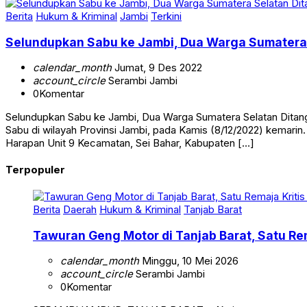
Berita
Hukum & Kriminal
Jambi
Terkini
Selundupkan Sabu ke Jambi, Dua Warga Sumatera
calendar_month
Jumat, 9 Des 2022
account_circle
Serambi Jambi
0
Komentar
Selundupkan Sabu ke Jambi, Dua Warga Sumatera Selatan Dit
Sabu di wilayah Provinsi Jambi, pada Kamis (8/12/2022) kemari
Harapan Unit 9 Kecamatan, Sei Bahar, Kabupaten […]
Terpopuler
Berita
Daerah
Hukum & Kriminal
Tanjab Barat
Tawuran Geng Motor di Tanjab Barat, Satu Rem
calendar_month
Minggu, 10 Mei 2026
account_circle
Serambi Jambi
0
Komentar