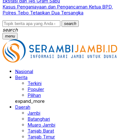
Ekstasi dan 146 Gram Sabu
Kasus Penganiayaan dan Pengancaman Ketua BPD,
Polres Tebo Tetapkan Dua Tersangka
search
search
menu
Nasional
Berita
Terkini
Populer
Pilihan
expand_more
Daerah
Jambi
Batanghari
Muaro Jambi
Tanjab Barat
Tanjab Timur