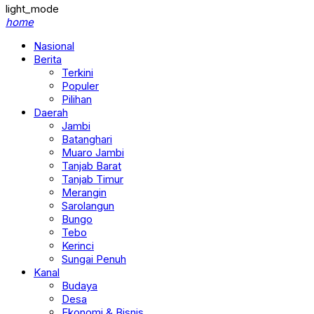
light_mode
home
Nasional
Berita
Terkini
Populer
Pilihan
Daerah
Jambi
Batanghari
Muaro Jambi
Tanjab Barat
Tanjab Timur
Merangin
Sarolangun
Bungo
Tebo
Kerinci
Sungai Penuh
Kanal
Budaya
Desa
Ekonomi & Bisnis