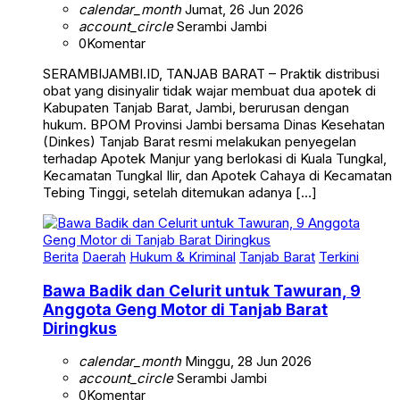
calendar_month
Jumat, 26 Jun 2026
account_circle
Serambi Jambi
0
Komentar
SERAMBIJAMBI.ID, TANJAB BARAT – Praktik distribusi
obat yang disinyalir tidak wajar membuat dua apotek di
Kabupaten Tanjab Barat, Jambi, berurusan dengan
hukum. BPOM Provinsi Jambi bersama Dinas Kesehatan
(Dinkes) Tanjab Barat resmi melakukan penyegelan
terhadap Apotek Manjur yang berlokasi di Kuala Tungkal,
Kecamatan Tungkal Ilir, dan Apotek Cahaya di Kecamatan
Tebing Tinggi, setelah ditemukan adanya […]
Berita
Daerah
Hukum & Kriminal
Tanjab Barat
Terkini
Bawa Badik dan Celurit untuk Tawuran, 9
Anggota Geng Motor di Tanjab Barat
Diringkus
calendar_month
Minggu, 28 Jun 2026
account_circle
Serambi Jambi
0
Komentar