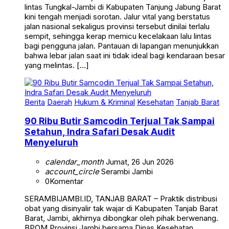
lintas Tungkal-Jambi di Kabupaten Tanjung Jabung Barat
kini tengah menjadi sorotan. Jalur vital yang berstatus
jalan nasional sekaligus provinsi tersebut dinilai terlalu
sempit, sehingga kerap memicu kecelakaan lalu lintas
bagi pengguna jalan. Pantauan di lapangan menunjukkan
bahwa lebar jalan saat ini tidak ideal bagi kendaraan besar
yang melintas. […]
Berita
Daerah
Hukum & Kriminal
Kesehatan
Tanjab Barat
90 Ribu Butir Samcodin Terjual Tak Sampai
Setahun, Indra Safari Desak Audit
Menyeluruh
calendar_month
Jumat, 26 Jun 2026
account_circle
Serambi Jambi
0
Komentar
SERAMBIJAMBI.ID, TANJAB BARAT – Praktik distribusi
obat yang disinyalir tak wajar di Kabupaten Tanjab Barat
Barat, Jambi, akhirnya dibongkar oleh pihak berwenang.
BPOM Provinsi Jambi bersama Dinas Kesehatan