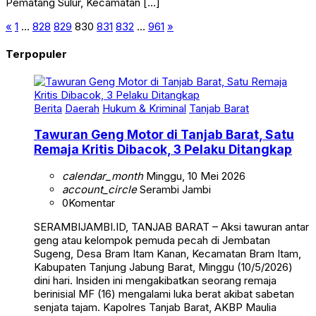
Pematang Sulur, Kecamatan […]
«
1
…
828
829
830
831
832
…
961
»
Terpopuler
Berita
Daerah
Hukum & Kriminal
Tanjab Barat
Tawuran Geng Motor di Tanjab Barat, Satu
Remaja Kritis Dibacok, 3 Pelaku Ditangkap
calendar_month
Minggu, 10 Mei 2026
account_circle
Serambi Jambi
0
Komentar
SERAMBIJAMBI.ID, TANJAB BARAT – Aksi tawuran antar
geng atau kelompok pemuda pecah di Jembatan
Sugeng, Desa Bram Itam Kanan, Kecamatan Bram Itam,
Kabupaten Tanjung Jabung Barat, Minggu (10/5/2026)
dini hari. Insiden ini mengakibatkan seorang remaja
berinisial MF (16) mengalami luka berat akibat sabetan
senjata tajam. Kapolres Tanjab Barat, AKBP Maulia