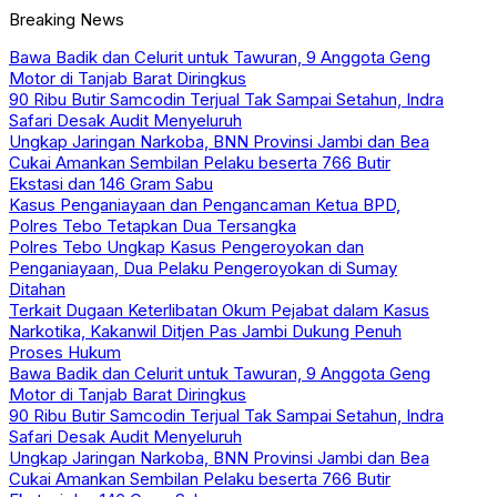
Breaking News
Bawa Badik dan Celurit untuk Tawuran, 9 Anggota Geng
Motor di Tanjab Barat Diringkus
90 Ribu Butir Samcodin Terjual Tak Sampai Setahun, Indra
Safari Desak Audit Menyeluruh
Ungkap Jaringan Narkoba, BNN Provinsi Jambi dan Bea
Cukai Amankan Sembilan Pelaku beserta 766 Butir
Ekstasi dan 146 Gram Sabu
Kasus Penganiayaan dan Pengancaman Ketua BPD,
Polres Tebo Tetapkan Dua Tersangka
Polres Tebo Ungkap Kasus Pengeroyokan dan
Penganiayaan, Dua Pelaku Pengeroyokan di Sumay
Ditahan
Terkait Dugaan Keterlibatan Okum Pejabat dalam Kasus
Narkotika, Kakanwil Ditjen Pas Jambi Dukung Penuh
Proses Hukum
Bawa Badik dan Celurit untuk Tawuran, 9 Anggota Geng
Motor di Tanjab Barat Diringkus
90 Ribu Butir Samcodin Terjual Tak Sampai Setahun, Indra
Safari Desak Audit Menyeluruh
Ungkap Jaringan Narkoba, BNN Provinsi Jambi dan Bea
Cukai Amankan Sembilan Pelaku beserta 766 Butir