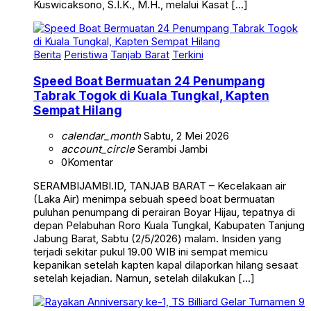
Kuswicaksono, S.I.K., M.H., melalui Kasat […]
Berita
Peristiwa
Tanjab Barat
Terkini
Speed Boat Bermuatan 24 Penumpang
Tabrak Togok di Kuala Tungkal, Kapten
Sempat Hilang
calendar_month
Sabtu, 2 Mei 2026
account_circle
Serambi Jambi
0
Komentar
SERAMBIJAMBI.ID, TANJAB BARAT – Kecelakaan air
(Laka Air) menimpa sebuah speed boat bermuatan
puluhan penumpang di perairan Boyar Hijau, tepatnya di
depan Pelabuhan Roro Kuala Tungkal, Kabupaten Tanjung
Jabung Barat, Sabtu (2/5/2026) malam. Insiden yang
terjadi sekitar pukul 19.00 WIB ini sempat memicu
kepanikan setelah kapten kapal dilaporkan hilang sesaat
setelah kejadian. Namun, setelah dilakukan […]