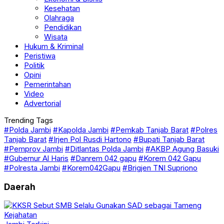
Kesehatan
Olahraga
Pendidikan
Wisata
Hukum & Kriminal
Peristiwa
Politik
Opini
Pemerintahan
Video
Advertorial
Trending Tags
#Polda Jambi
#Kapolda Jambi
#Pemkab Tanjab Barat
#Polres
Tanjab Barat
#Irjen Pol Rusdi Hartono
#Bupati Tanjab Barat
#Pemprov Jambi
#Ditlantas Polda Jambi
#AKBP Agung Basuki
#Gubernur Al Haris
#Danrem 042 gapu
#Korem 042 Gapu
#Polresta Jambi
#Korem042Gapu
#Brigjen TNI Supriono
Daerah