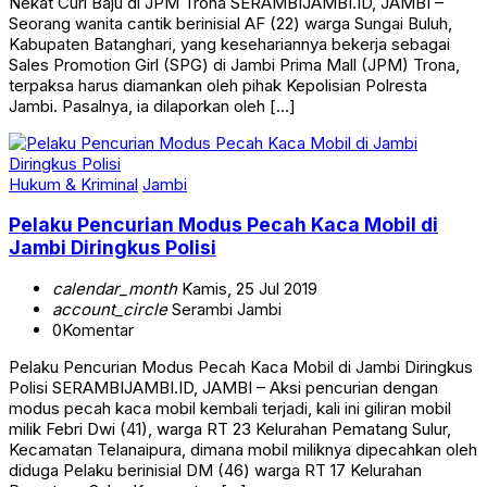
Nekat Curi Baju di JPM Trona SERAMBIJAMBI.ID, JAMBI –
Seorang wanita cantik berinisial AF (22) warga Sungai Buluh,
Kabupaten Batanghari, yang kesehariannya bekerja sebagai
Sales Promotion Girl (SPG) di Jambi Prima Mall (JPM) Trona,
terpaksa harus diamankan oleh pihak Kepolisian Polresta
Jambi. Pasalnya, ia dilaporkan oleh […]
Hukum & Kriminal
Jambi
Pelaku Pencurian Modus Pecah Kaca Mobil di
Jambi Diringkus Polisi
calendar_month
Kamis, 25 Jul 2019
account_circle
Serambi Jambi
0
Komentar
Pelaku Pencurian Modus Pecah Kaca Mobil di Jambi Diringkus
Polisi SERAMBIJAMBI.ID, JAMBI – Aksi pencurian dengan
modus pecah kaca mobil kembali terjadi, kali ini giliran mobil
milik Febri Dwi (41), warga RT 23 Kelurahan Pematang Sulur,
Kecamatan Telanaipura, dimana mobil miliknya dipecahkan oleh
diduga Pelaku berinisial DM (46) warga RT 17 Kelurahan