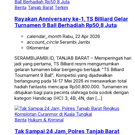
Berita
Tanjab Barat
Terkini
Rayakan Anniversary ke-1, TS Billiard Gelar
Turnamen 9 Ball Berhadiah Rp50,8 Juta
calendar_month
Rabu, 22 Apr 2026
account_circle
Serambi Jambi
0
Komentar
SERAMBIJAMBI.ID, TANJAB BARAT – Memperingati hari
jadi yang pertama, TS Billiard resmi mengumumkan
gelaran turnamen biliar bergengsi bertajuk “TS Billiard
Tournament 9 Ball”. Kompetisi yang dijadwalkan
berlangsung pada 14-17 Mei 2026 ini menawarkan total
hadiah fantastis mencapai Rp50.800.000. Turnamen ini
ditujukan bagi para pecinta olahraga bola sodok dengan
kategori Handicap (HC) 3, 4B, 4N, dan […]
Berita
Hukum & Kriminal
Tak Sampai 24 Jam, Polres Tanjab Barat