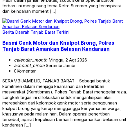
Hadir dalam jumlah terbatas, skutik skena Special Edition
terbaru ini mengusung tema Retro Summer yang terinspirasi
dari keindahan moment […]
Berita
Daerah
Tanjab Barat
Terkini
Basmi Genk Motor dan Knalpot Brong, Polres
Tanjab Barat Amankan Belasan Kendaraan
calendar_month
Minggu, 2 Agt 2026
account_circle
Serambi Jambi
0
Komentar
SERAMBIJAMBI.ID, TANJAB BARAT – Sebagai bentuk
komitmen dalam menjaga keamanan dan ketertiban
masyarakat (Kamtibmas), Polres Tanjab Barat menggelar razia.
Langkah tegas ini difokuskan untuk mengantisipasi aksi
meresahkan dari kelompok genk motor serta penggunaan
knalpot brong yang kerap mengganggu kenyamanan warga,
khususnya pada malam hari. Dalam operasi penertiban
tersebut, aparat kepolisian berhasil mengamankan belasan unit
kendaraan […]