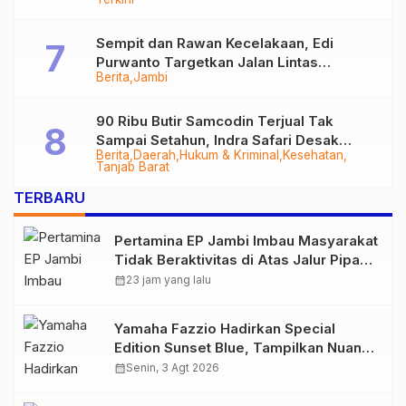
Sempit dan Rawan Kecelakaan, Edi
Purwanto Targetkan Jalan Lintas
Berita
Jambi
Tungkal-Jambi Mulus di 2028
90 Ribu Butir Samcodin Terjual Tak
Sampai Setahun, Indra Safari Desak
Berita
Daerah
Hukum & Kriminal
Kesehatan
Audit Menyeluruh
Tanjab Barat
TERBARU
Pertamina EP Jambi Imbau Masyarakat
Tidak Beraktivitas di Atas Jalur Pipa
Migas Demi Keselamatan Bersama
calendar_month
23 jam yang lalu
Yamaha Fazzio Hadirkan Special
Edition Sunset Blue, Tampilkan Nuansa
Retro Summer yang Semakin Skena
calendar_month
Senin, 3 Agt 2026