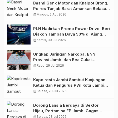
Basmi Genk Motor dan Knalpot Brong,
Polres Tanjab Barat Amankan Belasan
Kendaraan
calendar_month
Minggu, 2 Agt 2026
PLN Hadirkan Promo Power Drive, Beri
Diskon Tambah Daya 50% di Ajang
GIIAS 2026
calendar_month
Kamis, 30 Jul 2026
Ungkap Jaringan Narkoba, BNN
Provinsi Jambi dan Bea Cukai
Amankan Sembilan Pelaku beserta
calendar_month
Rabu, 29 Jul 2026
766 Butir Ekstasi dan 146 Gram Sabu
Kapolresta Jambi Sambut Kunjungan
Ketua dan Pengurus PWI Kota Jambi
Perkuat Sinergi dan Kolaborasi
calendar_month
Selasa, 28 Jul 2026
Dorong Lansia Berdaya di Sektor
Hijau, Pertamina EP Jambi Gagas
Lansiapreneur Batik Eco-Print
calendar_month
Selasa, 28 Jul 2026