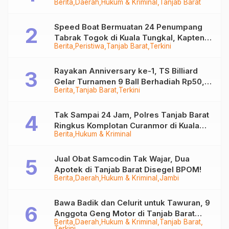
Berita
Daerah
Hukum & Kriminal
Tanjab Barat
Ditangkap
Speed Boat Bermuatan 24 Penumpang
Tabrak Togok di Kuala Tungkal, Kapten
Berita
Peristiwa
Tanjab Barat
Terkini
Sempat Hilang
Rayakan Anniversary ke-1, TS Billiard
Gelar Turnamen 9 Ball Berhadiah Rp50,8
Berita
Tanjab Barat
Terkini
Juta
Tak Sampai 24 Jam, Polres Tanjab Barat
Ringkus Komplotan Curanmor di Kuala
Berita
Hukum & Kriminal
Tungkal
Jual Obat Samcodin Tak Wajar, Dua
Apotek di Tanjab Barat Disegel BPOM!
Berita
Daerah
Hukum & Kriminal
Jambi
Bawa Badik dan Celurit untuk Tawuran, 9
Anggota Geng Motor di Tanjab Barat
Berita
Daerah
Hukum & Kriminal
Tanjab Barat
Diringkus
Terkini