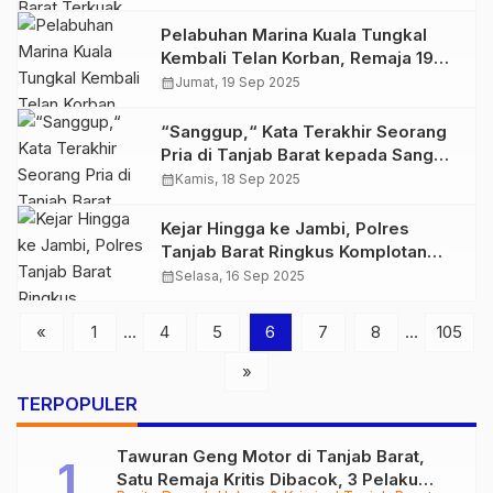
Pelabuhan Marina Kuala Tungkal
Kembali Telan Korban, Remaja 19
Tahun Tewas Tenggelam
calendar_month
Jumat, 19 Sep 2025
“Sanggup,“ Kata Terakhir Seorang
Pria di Tanjab Barat kepada Sang
Istri Sebelum Ditemukan Meninggal
calendar_month
Kamis, 18 Sep 2025
di Kebun Sawit
Kejar Hingga ke Jambi, Polres
Tanjab Barat Ringkus Komplotan
Pencuri Spesialis Mes Atlet
calendar_month
Selasa, 16 Sep 2025
«
1
…
4
5
6
7
8
…
105
»
TERPOPULER
Tawuran Geng Motor di Tanjab Barat,
Satu Remaja Kritis Dibacok, 3 Pelaku