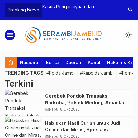
n Narkoba, BNN
Kasus Penganiayaan dan
Polres T
search
Breaking News
dan Bea Cukai
Pengancaman Ketua BPD, Polres
Pengeroy
an Pelaku beserta
Tebo Tetapkan Dua Tersangka
Dua Pela
si dan 146 Gram
Ditahan
menu
light_mode
home
Nasional
Berita
Daerah
Kanal
Hukum & Krim
TRENDING TAGS
#Polda Jambi
#Kapolda Jambi
#Pemkab
Terkini
Gerebek Pondok Transaksi
Narkoba, Polsek Merlung Amankan
2 Pelaku, 4 Lainnya Kabur ke Kebun
calendar_month
Rabu, 8 Okt 2025
Habiskan Hasil Curian untuk Judi
Online dan Miras, Spesialis
Curanmor dan Bobol Rumah di
calendar_month
Rabu, 8 Okt 2025