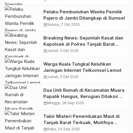
Tanjab Barat Ditangkap
Pelaku Pembunuhan Wanita Pemilik
Pajero di Jambi Ditangkap di Sumsel
calendar_month
Selasa, 7 Okt 2025
Breaking News: Sejumlah Kasat dan
Kapolsek di Polres Tanjab Barat
Berganti
calendar_month
Jumat, 3 Okt 2025
Warga Kuala Tungkal Keluhkan
Jaringan Internet Telkomsel Lemot
calendar_month
Jumat, 3 Okt 2025
Dua Unit Rumah di Kecamatan Muara
Papalik Hangus, Kerugian Ditaksir
Ratusan Juta Rupiah
calendar_month
Minggu, 28 Sep 2025
Tabir Misteri Penembakan Maut di
Tanjab Barat Terkuak, Motifnya
Asmara dan Cemburu Buta
calendar_month
Rabu, 24 Sep 2025