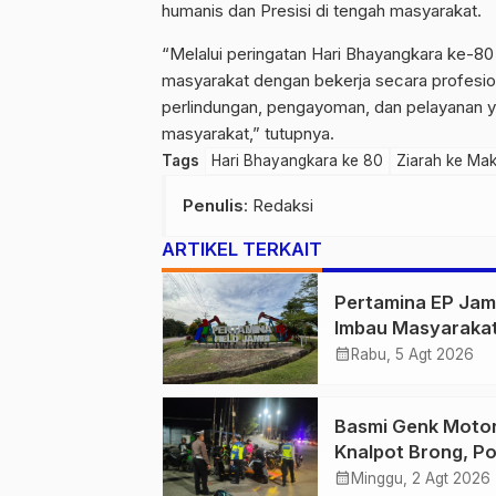
humanis dan Presisi di tengah masyarakat.
“Melalui peringatan Hari Bhayangkara ke-80
masyarakat dengan bekerja secara profesiona
perlindungan, pengayoman, dan pelayanan ya
masyarakat,” tutupnya.
Tags
Hari Bhayangkara ke 80
Ziarah ke Mak
Penulis
: Redaksi
ARTIKEL TERKAIT
Pertamina EP Jam
Imbau Masyaraka
Tidak Beraktivitas
calendar_month
Rabu, 5 Agt 2026
Atas Jalur Pipa M
Demi Keselamata
Basmi Genk Moto
Bersama
Knalpot Brong, Po
Tanjab Barat Am
calendar_month
Minggu, 2 Agt 2026