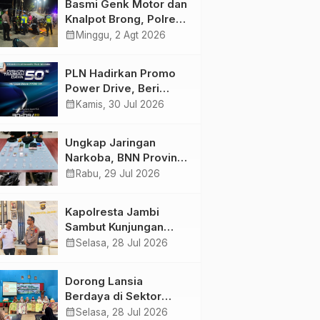
Basmi Genk Motor dan
Semakin Skena
Knalpot Brong, Polres
Tanjab Barat Amankan
calendar_month
Minggu, 2 Agt 2026
Belasan Kendaraan
PLN Hadirkan Promo
Power Drive, Beri
Diskon Tambah Daya
calendar_month
Kamis, 30 Jul 2026
50% di Ajang GIIAS
2026
Ungkap Jaringan
Narkoba, BNN Provinsi
Jambi dan Bea Cukai
calendar_month
Rabu, 29 Jul 2026
Amankan Sembilan
Pelaku beserta 766
Kapolresta Jambi
Butir Ekstasi dan 146
Sambut Kunjungan
Gram Sabu
Ketua dan Pengurus
calendar_month
Selasa, 28 Jul 2026
PWI Kota Jambi
Perkuat Sinergi dan
Dorong Lansia
Kolaborasi
Berdaya di Sektor
Hijau, Pertamina EP
calendar_month
Selasa, 28 Jul 2026