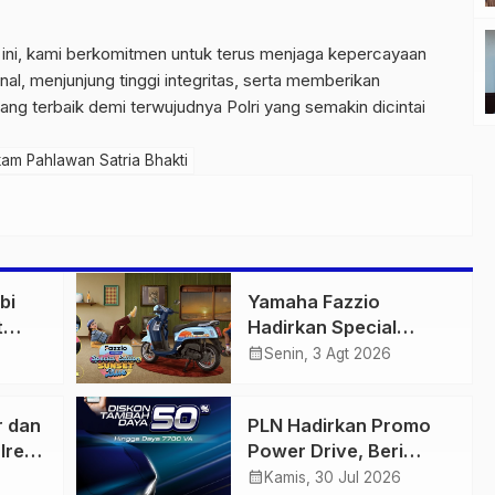
 ini, kami berkomitmen untuk terus menjaga kepercayaan
l, menjunjung tinggi integritas, serta memberikan
ng terbaik demi terwujudnya Polri yang semakin dicintai
am Pahlawan Satria Bhakti
bi
Yamaha Fazzio
t
Hadirkan Special
 di
Edition Sunset Blue,
calendar_month
Senin, 3 Agt 2026
igas
Tampilkan Nuansa
n
Retro Summer yang
r dan
PLN Hadirkan Promo
Semakin Skena
lres
Power Drive, Beri
ankan
Diskon Tambah Daya
calendar_month
Kamis, 30 Jul 2026