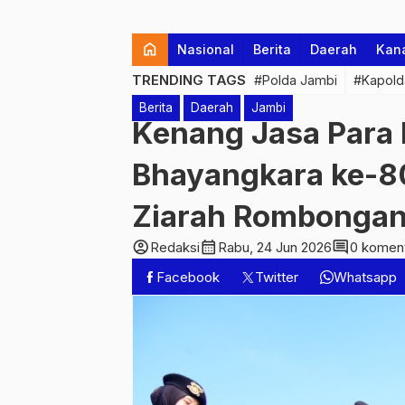
home
Nasional
Berita
Daerah
Kan
TRENDING TAGS
#Polda Jambi
#Kapold
Berita
Daerah
Jambi
Kenang Jasa Para 
Bhayangkara ke-80
Ziarah Rombongan 
account_circle
calendar_month
comment
Redaksi
Rabu, 24 Jun 2026
0 komen
Facebook
Twitter
Whatsapp