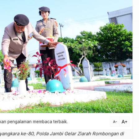
text_increase
atkan pengalaman membaca terbaik.
text_decrease
yangkara ke-80, Polda Jambi Gelar Ziarah Rombongan di