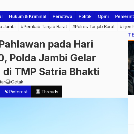
al
Hukum & Kriminal
Peristiwa
Politik
Opini
Pemerin
a Jambi
#Pemkab Tanjab Barat
#Polres Tanjab Barat
#Irjen
T
Pahlawan pada Hari
, Polda Jambi Gelar
di TMP Satria Bhakti
print
tar
Cetak
Pinterest
Threads