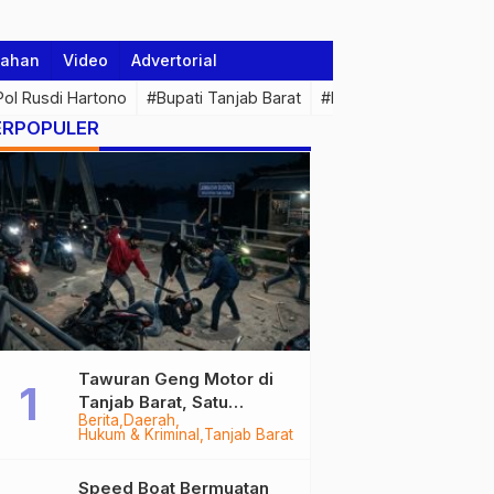
tahan
Video
Advertorial
 Pol Rusdi Hartono
#Bupati Tanjab Barat
#Pemprov Jambi
#Di
ERPOPULER
Tawuran Geng Motor di
Tanjab Barat, Satu
Berita
Daerah
Remaja Kritis Dibacok, 3
Hukum & Kriminal
Tanjab Barat
Pelaku Ditangkap
Speed Boat Bermuatan