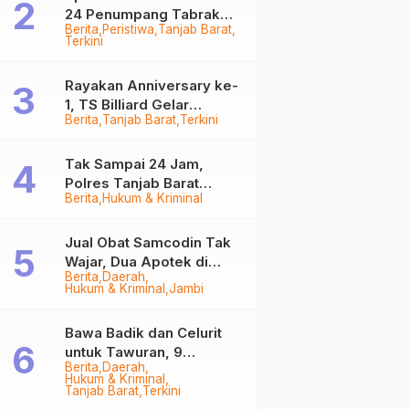
24 Penumpang Tabrak
Berita
Peristiwa
Tanjab Barat
Togok di Kuala Tungkal,
Terkini
Kapten Sempat Hilang
Rayakan Anniversary ke-
1, TS Billiard Gelar
Berita
Tanjab Barat
Terkini
Turnamen 9 Ball
Berhadiah Rp50,8 Juta
Tak Sampai 24 Jam,
Polres Tanjab Barat
Berita
Hukum & Kriminal
Ringkus Komplotan
Curanmor di Kuala
Tungkal
Jual Obat Samcodin Tak
Wajar, Dua Apotek di
Berita
Daerah
Tanjab Barat Disegel
Hukum & Kriminal
Jambi
BPOM!
Bawa Badik dan Celurit
untuk Tawuran, 9
Berita
Daerah
Anggota Geng Motor di
Hukum & Kriminal
Tanjab Barat Diringkus
Tanjab Barat
Terkini