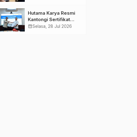
Jambi Gagas
Lansiapreneur Batik
Hutama Karya Resmi
Eco-Print
Kantongi Sertifikat
Persetujuan Laik
calendar_month
Selasa, 28 Jul 2026
Fungsi Struktur
Jembatan Musi V Tol
Palembang–Betung