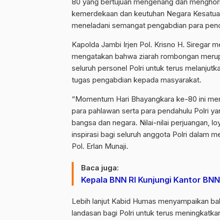
80 yang bertujuan mengenang dan menghorma
kemerdekaan dan keutuhan Negara Kesatuan
meneladani semangat pengabdian para pend
Kapolda Jambi Irjen Pol. Krisno H. Siregar 
mengatakan bahwa ziarah rombongan merupak
seluruh personel Polri untuk terus melanju
tugas pengabdian kepada masyarakat.
“Momentum Hari Bhayangkara ke-80 ini men
para pahlawan serta para pendahulu Polri 
bangsa dan negara. Nilai-nilai perjuangan, l
inspirasi bagi seluruh anggota Polri dalam
Pol. Erlan Munaji.
Baca juga:
Kepala BNN RI Kunjungi Kantor BN
Lebih lanjut Kabid Humas menyampaikan ba
landasan bagi Polri untuk terus meningkatk