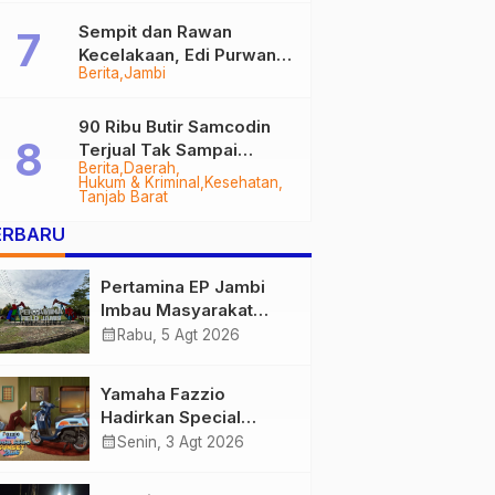
Sempit dan Rawan
Kecelakaan, Edi Purwanto
Berita
Jambi
Targetkan Jalan Lintas
Tungkal-Jambi Mulus di
2028
90 Ribu Butir Samcodin
Terjual Tak Sampai
Berita
Daerah
Setahun, Indra Safari
Hukum & Kriminal
Kesehatan
Desak Audit Menyeluruh
Tanjab Barat
ERBARU
Pertamina EP Jambi
Imbau Masyarakat
Tidak Beraktivitas di
calendar_month
Rabu, 5 Agt 2026
Atas Jalur Pipa Migas
Demi Keselamatan
Yamaha Fazzio
Bersama
Hadirkan Special
Edition Sunset Blue,
calendar_month
Senin, 3 Agt 2026
Tampilkan Nuansa
Retro Summer yang