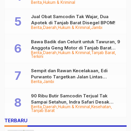
Berita
Hukum & Kriminal
Tungkal
Jual Obat Samcodin Tak Wajar, Dua
Apotek di Tanjab Barat Disegel BPOM!
Berita
Daerah
Hukum & Kriminal
Jambi
Bawa Badik dan Celurit untuk Tawuran, 9
Anggota Geng Motor di Tanjab Barat
Berita
Daerah
Hukum & Kriminal
Tanjab Barat
Diringkus
Terkini
Sempit dan Rawan Kecelakaan, Edi
Purwanto Targetkan Jalan Lintas
Berita
Jambi
Tungkal-Jambi Mulus di 2028
90 Ribu Butir Samcodin Terjual Tak
Sampai Setahun, Indra Safari Desak
Berita
Daerah
Hukum & Kriminal
Kesehatan
Audit Menyeluruh
Tanjab Barat
TERBARU