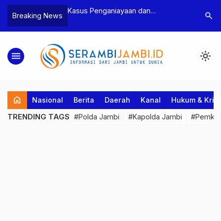
Kasus Penganiayaan dan
Polres Tebo Ungkap Kasus
search
Breaking News
Pengancaman Ketua BPD, Polres
Pengeroyokan dan Pengania
Tebo Tetapkan Dua Tersangka
Dua Pelaku Pengeroyokan d
Ditahan
menu
light_mode
home
Nasional
Berita
Daerah
Kanal
Hukum & Krim
TRENDING TAGS
#Polda Jambi
#Kapolda Jambi
#Pemkab