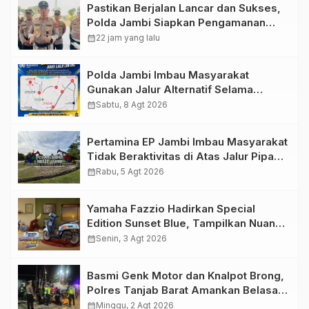
Pastikan Berjalan Lancar dan Sukses,
Polda Jambi Siapkan Pengamanan
Berlapis untuk 8.750 Pelari, 1.848
calendar_month
22 jam yang lalu
Personel Kawal Presisi Merdeka Run
Polda Jambi Imbau Masyarakat
Gunakan Jalur Alternatif Selama
Pelaksanaan Presisi Merdeka Run
calendar_month
Sabtu, 8 Agt 2026
2026
Pertamina EP Jambi Imbau Masyarakat
Tidak Beraktivitas di Atas Jalur Pipa
Migas Demi Keselamatan Bersama
calendar_month
Rabu, 5 Agt 2026
Yamaha Fazzio Hadirkan Special
Edition Sunset Blue, Tampilkan Nuansa
Retro Summer yang Semakin Skena
calendar_month
Senin, 3 Agt 2026
Basmi Genk Motor dan Knalpot Brong,
Polres Tanjab Barat Amankan Belasan
Kendaraan
calendar_month
Minggu, 2 Agt 2026