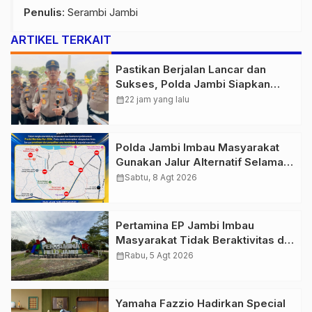
Penulis
: Serambi Jambi
ARTIKEL TERKAIT
Pastikan Berjalan Lancar dan
Sukses, Polda Jambi Siapkan
Pengamanan Berlapis untuk 8.750
calendar_month
22 jam yang lalu
Pelari, 1.848 Personel Kawal
Presisi Merdeka Run
Polda Jambi Imbau Masyarakat
Gunakan Jalur Alternatif Selama
Pelaksanaan Presisi Merdeka Run
calendar_month
Sabtu, 8 Agt 2026
2026
Pertamina EP Jambi Imbau
Masyarakat Tidak Beraktivitas di
Atas Jalur Pipa Migas Demi
calendar_month
Rabu, 5 Agt 2026
Keselamatan Bersama
Yamaha Fazzio Hadirkan Special