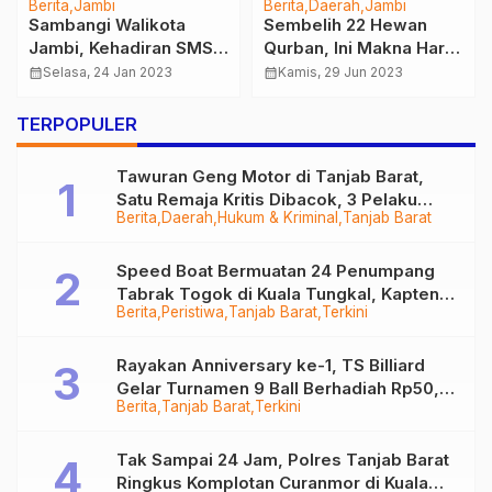
Berita
Jambi
Berita
Daerah
Jambi
Sambangi Walikota
Sembelih 22 Hewan
Jambi, Kehadiran SMSI
Qurban, Ini Makna Hari
di Provinsi Jambi
Raya Idul Adha 1444 H
calendar_month
Selasa, 24 Jan 2023
calendar_month
Kamis, 29 Jun 2023
Diapresiasi
Bagi Brimob Polda
Jambi
TERPOPULER
Tawuran Geng Motor di Tanjab Barat,
Satu Remaja Kritis Dibacok, 3 Pelaku
Berita
Daerah
Hukum & Kriminal
Tanjab Barat
Ditangkap
Speed Boat Bermuatan 24 Penumpang
Tabrak Togok di Kuala Tungkal, Kapten
Berita
Peristiwa
Tanjab Barat
Terkini
Sempat Hilang
Rayakan Anniversary ke-1, TS Billiard
Gelar Turnamen 9 Ball Berhadiah Rp50,8
Berita
Tanjab Barat
Terkini
Juta
Tak Sampai 24 Jam, Polres Tanjab Barat
Ringkus Komplotan Curanmor di Kuala