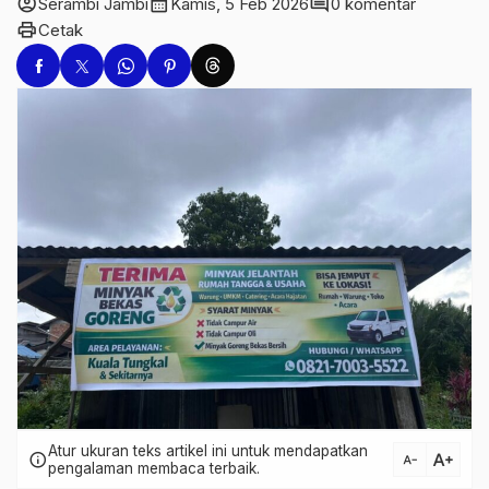
account_circle
calendar_month
comment
Serambi Jambi
Kamis, 5 Feb 2026
0 komentar
print
Cetak
Atur ukuran teks artikel ini untuk mendapatkan
text_increase
info
text_decrease
pengalaman membaca terbaik.