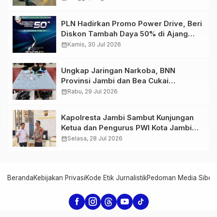
PLN Hadirkan Promo Power Drive, Beri
Diskon Tambah Daya 50% di Ajang
GIIAS 2026
calendar_month
Kamis, 30 Jul 2026
Ungkap Jaringan Narkoba, BNN
Provinsi Jambi dan Bea Cukai
Amankan Sembilan Pelaku beserta
calendar_month
Rabu, 29 Jul 2026
766 Butir Ekstasi dan 146 Gram Sabu
Kapolresta Jambi Sambut Kunjungan
Ketua dan Pengurus PWI Kota Jambi
Perkuat Sinergi dan Kolaborasi
calendar_month
Selasa, 28 Jul 2026
Beranda
Kebijakan Privasi
Kode Etik Jurnalistik
Pedoman Media Siber