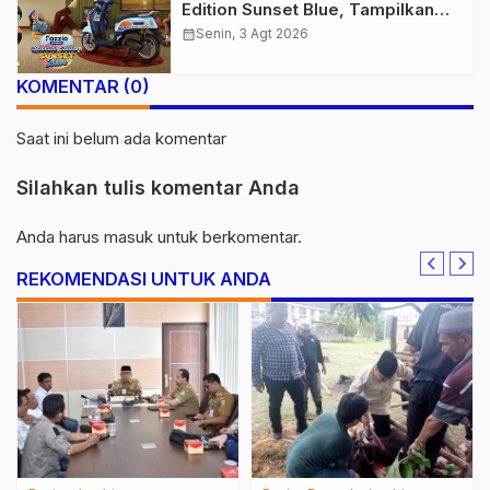
Edition Sunset Blue, Tampilkan
Nuansa Retro Summer yang
calendar_month
Senin, 3 Agt 2026
Semakin Skena
KOMENTAR (0)
Saat ini belum ada komentar
Silahkan tulis komentar Anda
Anda harus
masuk
untuk berkomentar.
REKOMENDASI UNTUK ANDA