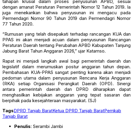
tahapan krusial dalam proses penyusunan APBD, sesuai
dengan amanat Peraturan Pemerintah Nomor 12 Tahun 2019. Ia
juga menekankan bahwa penyusunan ini mengacu pada
Permendagri Nomor 90 Tahun 2019 dan Permendagri Nomor
77 Tahun 2020.
“Rumusan yang telah disepakati terhadap rancangan KUA dan
PPAS ini akan menjadi acuan dalam penyusunan Rancangan
Peraturan Daerah tentang Perubahan APBD Kabupaten Tanjung
Jabung Barat Tahun Anggaran 2026,” ujar Katamso.
Rapat ini menjadi langkah awal bagi pemerintah daerah dan
legislatif dalam merumuskan postur anggaran tahun depan.
Pembahasan KUA-PPAS sangat penting karena akan menjadi
pedoman utama dalam penyusunan Rencana Kerja Anggaran
(RKA) setiap Organisasi Perangkat Daerah (OPD). Sinergi
antara pemerintah daerah dan DPRD diharapkan dapat
menghasilkan kebijakan anggaran yang tepat sasaran dan
berpihak pada kesejahteraan masyarakat. (SJ)
Tags
DPRD Tanjab Barat
Ketua DPRD Tanjab Barat
Pemkab
Tanjab Barat
Penulis
: Serambi Jambi