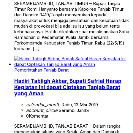
SERAMBIJAMBI.ID, TANJAB TIMUR – Bupati Tanjab
Timur Romi Hariyanto bersama Kapolres Tanjab Timur
dan Dandim 0419/Tanjab menyerukan kepada
masyarakat untuk menjaga persatuan dan kesatuan tidak
mudah di provokasi bila ada isu isu yang belum tentu
kebenarannya. Hal itu dikatakan saat melaksanakan Safari
Ramadhan di Kecamatan Kuala Jambi bersama
Forkompimda Kabupaten Tanjab Timur, Rabu (22/5/19)
kemarin. […]
Pemerintahan
Tanjab Barat
Hadiri Tabligh Akbar, Bupati Safrial Harap
Kegiatan Ini dapat Ciptakan Tanjab Barat
yang Aman
calendar_month
Rabu, 13 Mar 2019
account_circle
Serambi Jambi
0
Komentar
SERAMBIJAMBI.ID, TANJAB BARAT – Dalam rangka
menciptakan situasi yang Sejuk, Aman dan Damai di