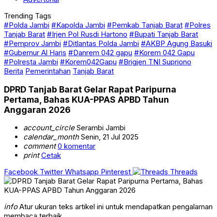
Trending Tags
#Polda Jambi
#Kapolda Jambi
#Pemkab Tanjab Barat
#Polres
Tanjab Barat
#Irjen Pol Rusdi Hartono
#Bupati Tanjab Barat
#Pemprov Jambi
#Ditlantas Polda Jambi
#AKBP Agung Basuki
#Gubernur Al Haris
#Danrem 042 gapu
#Korem 042 Gapu
#Polresta Jambi
#Korem042Gapu
#Brigjen TNI Supriono
Berita
Pemerintahan
Tanjab Barat
DPRD Tanjab Barat Gelar Rapat Paripurna
Pertama, Bahas KUA-PPAS APBD Tahun
Anggaran 2026
account_circle
Serambi Jambi
calendar_month
Senin, 21 Jul 2025
comment
0 komentar
print
Cetak
Facebook
Twitter
Whatsapp
Pinterest
Threads
info
Atur ukuran teks artikel ini untuk mendapatkan pengalaman
membaca terbaik.