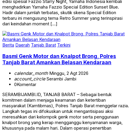
edisi spesial Fazzio Starry Night, Yamaha Indonesia kembali
menghadirkan Yamaha Fazzio Special Edition Sunset Blue.
Hadir dalam jumlah terbatas, skutik skena Special Edition
terbaru ini mengusung tema Retro Summer yang terinspirasi
dari keindahan moment […]
Berita
Daerah
Tanjab Barat
Terkini
Basmi Genk Motor dan Knalpot Brong, Polres
Tanjab Barat Amankan Belasan Kendaraan
calendar_month
Minggu, 2 Agt 2026
account_circle
Serambi Jambi
0
Komentar
SERAMBIJAMBI.ID, TANJAB BARAT – Sebagai bentuk
komitmen dalam menjaga keamanan dan ketertiban
masyarakat (Kamtibmas), Polres Tanjab Barat menggelar razia.
Langkah tegas ini difokuskan untuk mengantisipasi aksi
meresahkan dari kelompok genk motor serta penggunaan
knalpot brong yang kerap mengganggu kenyamanan warga,
khususnya pada malam hari. Dalam operasi penertiban