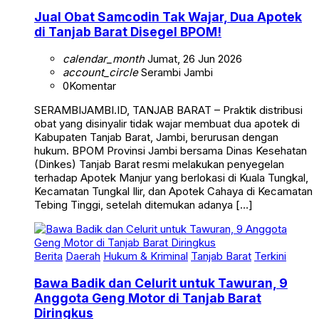
Jual Obat Samcodin Tak Wajar, Dua Apotek
di Tanjab Barat Disegel BPOM!
calendar_month
Jumat, 26 Jun 2026
account_circle
Serambi Jambi
0
Komentar
SERAMBIJAMBI.ID, TANJAB BARAT – Praktik distribusi
obat yang disinyalir tidak wajar membuat dua apotek di
Kabupaten Tanjab Barat, Jambi, berurusan dengan
hukum. BPOM Provinsi Jambi bersama Dinas Kesehatan
(Dinkes) Tanjab Barat resmi melakukan penyegelan
terhadap Apotek Manjur yang berlokasi di Kuala Tungkal,
Kecamatan Tungkal Ilir, dan Apotek Cahaya di Kecamatan
Tebing Tinggi, setelah ditemukan adanya […]
Berita
Daerah
Hukum & Kriminal
Tanjab Barat
Terkini
Bawa Badik dan Celurit untuk Tawuran, 9
Anggota Geng Motor di Tanjab Barat
Diringkus