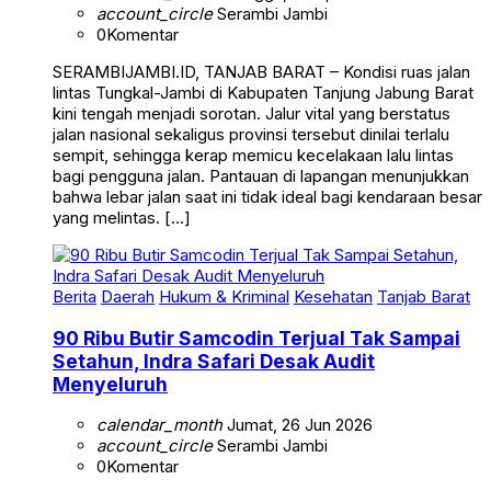
account_circle
Serambi Jambi
0
Komentar
SERAMBIJAMBI.ID, TANJAB BARAT – Kondisi ruas jalan
lintas Tungkal-Jambi di Kabupaten Tanjung Jabung Barat
kini tengah menjadi sorotan. Jalur vital yang berstatus
jalan nasional sekaligus provinsi tersebut dinilai terlalu
sempit, sehingga kerap memicu kecelakaan lalu lintas
bagi pengguna jalan. Pantauan di lapangan menunjukkan
bahwa lebar jalan saat ini tidak ideal bagi kendaraan besar
yang melintas. […]
Berita
Daerah
Hukum & Kriminal
Kesehatan
Tanjab Barat
90 Ribu Butir Samcodin Terjual Tak Sampai
Setahun, Indra Safari Desak Audit
Menyeluruh
calendar_month
Jumat, 26 Jun 2026
account_circle
Serambi Jambi
0
Komentar