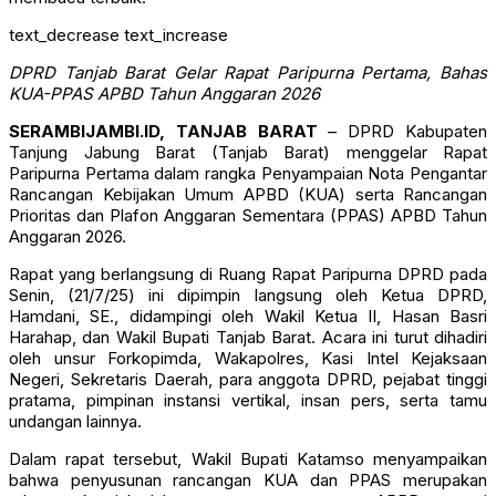
text_decrease
text_increase
DPRD Tanjab Barat Gelar Rapat Paripurna Pertama, Bahas
KUA-PPAS APBD Tahun Anggaran 2026
SERAMBIJAMBI.ID, TANJAB BARAT
– DPRD Kabupaten
Tanjung Jabung Barat (Tanjab Barat) menggelar Rapat
Paripurna Pertama dalam rangka Penyampaian Nota Pengantar
Rancangan Kebijakan Umum APBD (KUA) serta Rancangan
Prioritas dan Plafon Anggaran Sementara (PPAS) APBD Tahun
Anggaran 2026.
Rapat yang berlangsung di Ruang Rapat Paripurna DPRD pada
Senin, (21/7/25) ini dipimpin langsung oleh Ketua DPRD,
Hamdani, SE., didampingi oleh Wakil Ketua II, Hasan Basri
Harahap, dan Wakil Bupati Tanjab Barat. Acara ini turut dihadiri
oleh unsur Forkopimda, Wakapolres, Kasi Intel Kejaksaan
Negeri, Sekretaris Daerah, para anggota DPRD, pejabat tinggi
pratama, pimpinan instansi vertikal, insan pers, serta tamu
undangan lainnya.
Dalam rapat tersebut, Wakil Bupati Katamso menyampaikan
bahwa penyusunan rancangan KUA dan PPAS merupakan