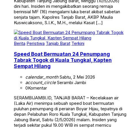
Kabupaten Tanjung Jabung Barat, Minggu (10/5/2026)
dini hari. Insiden ini mengakibatkan seorang remaja
berinisial MF (16) mengalami luka berat akibat sabetan
senjata tajam. Kapolres Tanjab Barat, AKBP Maulia
Kuswicaksono, S.I.K., M.H., melalui Kasat […]
Berita
Peristiwa
Tanjab Barat
Terkini
Speed Boat Bermuatan 24 Penumpang
Tabrak Togok di Kuala Tungkal, Kapten
Sempat Hilang
calendar_month
Sabtu, 2 Mei 2026
account_circle
Serambi Jambi
0
Komentar
SERAMBIJAMBI.ID, TANJAB BARAT – Kecelakaan air
(Laka Air) menimpa sebuah speed boat bermuatan
puluhan penumpang di perairan Boyar Hijau, tepatnya di
depan Pelabuhan Roro Kuala Tungkal, Kabupaten Tanjung
Jabung Barat, Sabtu (2/5/2026) malam. Insiden yang
terjadi sekitar pukul 19.00 WIB ini sempat memicu