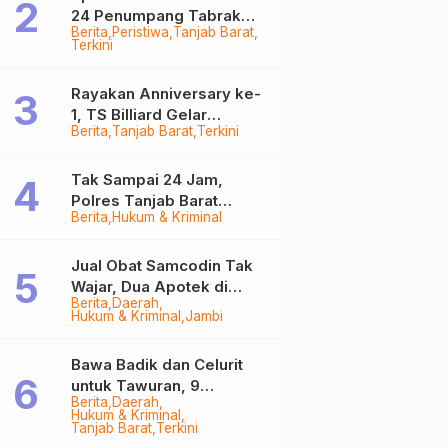
24 Penumpang Tabrak
Berita
Peristiwa
Tanjab Barat
Togok di Kuala Tungkal,
Terkini
Kapten Sempat Hilang
Rayakan Anniversary ke-
1, TS Billiard Gelar
Berita
Tanjab Barat
Terkini
Turnamen 9 Ball
Berhadiah Rp50,8 Juta
Tak Sampai 24 Jam,
Polres Tanjab Barat
Berita
Hukum & Kriminal
Ringkus Komplotan
Curanmor di Kuala
Tungkal
Jual Obat Samcodin Tak
Wajar, Dua Apotek di
Berita
Daerah
Tanjab Barat Disegel
Hukum & Kriminal
Jambi
BPOM!
Bawa Badik dan Celurit
untuk Tawuran, 9
Berita
Daerah
Anggota Geng Motor di
Hukum & Kriminal
Tanjab Barat Diringkus
Tanjab Barat
Terkini