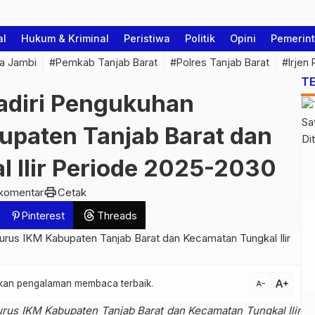
al
Hukum & Kriminal
Peristiwa
Politik
Opini
Pemerin
a Jambi
#Pemkab Tanjab Barat
#Polres Tanjab Barat
#Irjen
T
diri Pengukuhan
paten Tanjab Barat dan
 Ilir Periode 2025-2030
print
komentar
Cetak
Pinterest
Threads
text_increase
atkan pengalaman membaca terbaik.
text_decrease
us IKM Kabupaten Tanjab Barat dan Kecamatan Tungkal Ilir