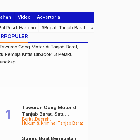
tahan
Video
Advertorial
 Pol Rusdi Hartono
#Bupati Tanjab Barat
#Pemprov Jambi
#Di
ERPOPULER
Tawuran Geng Motor di
Tanjab Barat, Satu
Berita
Daerah
Remaja Kritis Dibacok, 3
Hukum & Kriminal
Tanjab Barat
Pelaku Ditangkap
Speed Boat Bermuatan