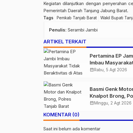
Kegiatan dilanjutkan dengan penyerahan
Pemerintah Daerah Tanjung Jabung Barat.
Tags
Pemkab Tanjab Barat
Wakil Bupati Tan
Penulis
: Serambi Jambi
ARTIKEL TERKAIT
Pertamina EP Jam
Imbau Masyaraka
Tidak Beraktivitas
calendar_month
Rabu, 5 Agt 2026
Atas Jalur Pipa M
Demi Keselamata
Basmi Genk Moto
Bersama
Knalpot Brong, Po
Tanjab Barat Am
calendar_month
Minggu, 2 Agt 2026
Belasan Kendaraa
KOMENTAR (0)
Saat ini belum ada komentar