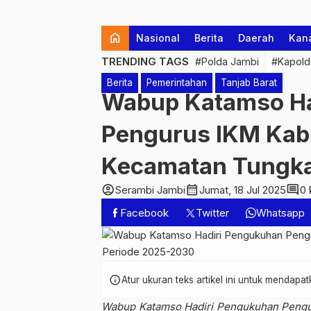
home
Nasional
Berita
Daerah
Kan
TRENDING TAGS
#Polda Jambi
#Kapold
Berita
Pemerintahan
Tanjab Barat
Wabup Katamso Ha
Pengurus IKM Kabu
Kecamatan Tungkal
account_circle
calendar_month
comment
Serambi Jambi
Jumat, 18 Jul 2025
0 
Facebook
Twitter
Whatsapp
info
Atur ukuran teks artikel ini untuk mendap
Wabup Katamso Hadiri Pengukuhan Pengur