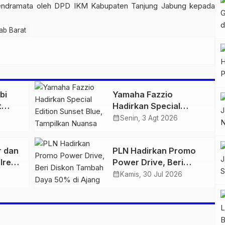
 cendramata oleh DPD IKM Kabupaten Tanjung Jabung kepada
jab Barat
bi
Yamaha Fazzio
t
Hadirkan Special
 di
Edition Sunset Blue,
calendar_month
Senin, 3 Agt 2026
igas
Tampilkan Nuansa
n
Retro Summer yang
r dan
PLN Hadirkan Promo
Semakin Skena
lres
Power Drive, Beri
ankan
Diskon Tambah Daya
calendar_month
Kamis, 30 Jul 2026
n
50% di Ajang GIIAS
2026