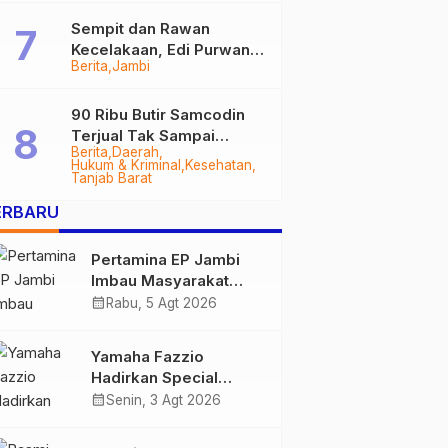
Sempit dan Rawan
Kecelakaan, Edi Purwanto
Berita
Jambi
Targetkan Jalan Lintas
Tungkal-Jambi Mulus di
2028
90 Ribu Butir Samcodin
Terjual Tak Sampai
Berita
Daerah
Setahun, Indra Safari
Hukum & Kriminal
Kesehatan
Desak Audit Menyeluruh
Tanjab Barat
ERBARU
Pertamina EP Jambi
Imbau Masyarakat
Tidak Beraktivitas di
calendar_month
Rabu, 5 Agt 2026
Atas Jalur Pipa Migas
Demi Keselamatan
Yamaha Fazzio
Bersama
Hadirkan Special
Edition Sunset Blue,
calendar_month
Senin, 3 Agt 2026
Tampilkan Nuansa
Retro Summer yang