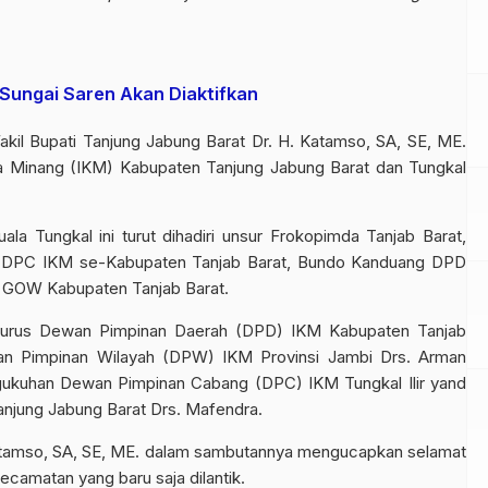
 Sungai Saren Akan Diaktifkan
kil Bupati Tanjung Jabung Barat Dr. H. Katamso, SA, SE, ME.
ga Minang (IKM) Kabupaten Tanjung Jabung Barat dan Tungkal
la Tungkal ini turut dihadiri unsur Frokopimda Tanjab Barat,
ua DPC IKM se-Kabupaten Tanjab Barat, Bundo Kanduang DPD
a GOW Kabupaten Tanjab Barat.
gurus Dewan Pimpinan Daerah (DPD) IKM Kabupaten Tanjab
wan Pimpinan Wilayah (DPW) IKM Provinsi Jambi Drs. Arman
ngukuhan Dewan Pimpinan Cabang (DPC) IKM Tungkal Ilir yand
njung Jabung Barat Drs. Mafendra.
 Katamso, SA, SE, ME. dalam sambutannya mengucapkan selamat
camatan yang baru saja dilantik.