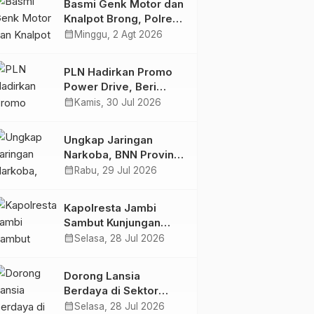
Basmi Genk Motor dan
Semakin Skena
Knalpot Brong, Polres
Tanjab Barat Amankan
calendar_month
Minggu, 2 Agt 2026
Belasan Kendaraan
PLN Hadirkan Promo
Power Drive, Beri
Diskon Tambah Daya
calendar_month
Kamis, 30 Jul 2026
50% di Ajang GIIAS
2026
Ungkap Jaringan
Narkoba, BNN Provinsi
Jambi dan Bea Cukai
calendar_month
Rabu, 29 Jul 2026
Amankan Sembilan
Pelaku beserta 766
Kapolresta Jambi
Butir Ekstasi dan 146
Sambut Kunjungan
Gram Sabu
Ketua dan Pengurus
calendar_month
Selasa, 28 Jul 2026
PWI Kota Jambi
Perkuat Sinergi dan
Dorong Lansia
Kolaborasi
Berdaya di Sektor
Hijau, Pertamina EP
calendar_month
Selasa, 28 Jul 2026