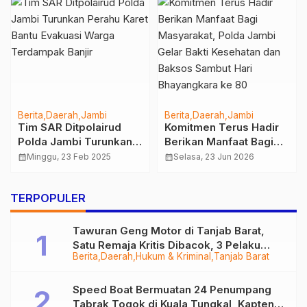
h
Jambi
Berita
Jambi
Pendidikan
Berita
Daerah
Hukum & Krimin
Terus Hadir
Sosialisasi Parenting
Nasional
nfaat Bagi
Schreentime Sehat
Breaking New
t, Polda
pada Anak Usia Dini
Jun 2026
calendar_month
Jumat, 15 Nov 2024
Kilogram Sab
r Bakti
Bertuan Dala
calendar_month
Selasa, 28 No
 dan Baksos
Diamankan Po
TERPOPULER
ri
Jambi
ra ke 80
Tawuran Geng Motor di Tanjab Barat,
Satu Remaja Kritis Dibacok, 3 Pelaku
Berita
Daerah
Hukum & Kriminal
Tanjab Barat
Ditangkap
Speed Boat Bermuatan 24 Penumpang
Tabrak Togok di Kuala Tungkal, Kapten