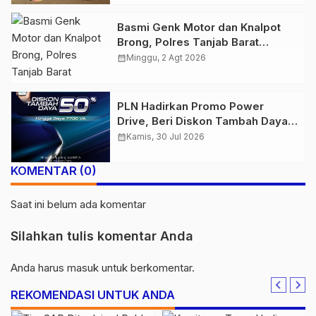
Basmi Genk Motor dan Knalpot
Brong, Polres Tanjab Barat
Amankan Belasan Kendaraan
calendar_month
Minggu, 2 Agt 2026
PLN Hadirkan Promo Power
Drive, Beri Diskon Tambah Daya
50% di Ajang GIIAS 2026
calendar_month
Kamis, 30 Jul 2026
KOMENTAR (0)
Saat ini belum ada komentar
Silahkan tulis komentar Anda
Anda harus
masuk
untuk berkomentar.
REKOMENDASI UNTUK ANDA