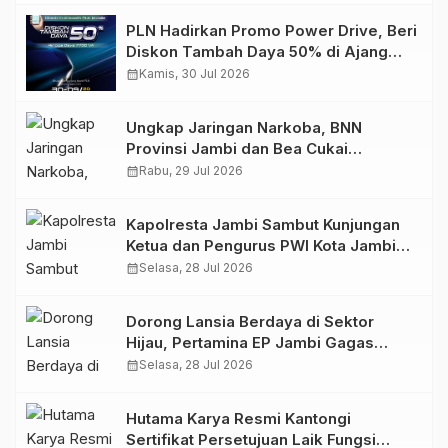
PLN Hadirkan Promo Power Drive, Beri
Diskon Tambah Daya 50% di Ajang
GIIAS 2026
calendar_month
Kamis, 30 Jul 2026
Ungkap Jaringan Narkoba, BNN
Provinsi Jambi dan Bea Cukai
Amankan Sembilan Pelaku beserta
calendar_month
Rabu, 29 Jul 2026
766 Butir Ekstasi dan 146 Gram Sabu
Kapolresta Jambi Sambut Kunjungan
Ketua dan Pengurus PWI Kota Jambi
Perkuat Sinergi dan Kolaborasi
calendar_month
Selasa, 28 Jul 2026
Dorong Lansia Berdaya di Sektor
Hijau, Pertamina EP Jambi Gagas
Lansiapreneur Batik Eco-Print
calendar_month
Selasa, 28 Jul 2026
Hutama Karya Resmi Kantongi
Sertifikat Persetujuan Laik Fungsi