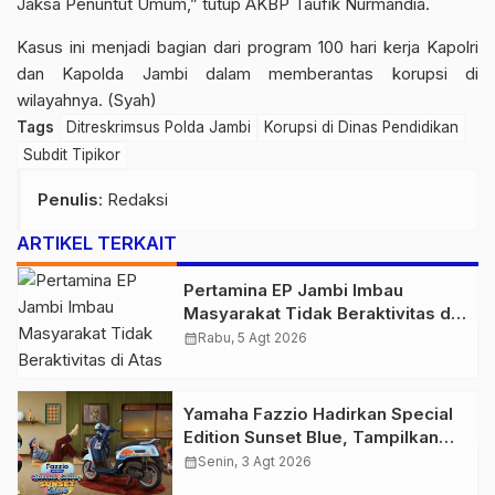
Jaksa Penuntut Umum,” tutup AKBP Taufik Nurmandia.
Kasus ini menjadi bagian dari program 100 hari kerja Kapolri
dan Kapolda Jambi dalam memberantas korupsi di
wilayahnya. (Syah)
Tags
Ditreskrimsus Polda Jambi
Korupsi di Dinas Pendidikan
Subdit Tipikor
Penulis
: Redaksi
ARTIKEL TERKAIT
Pertamina EP Jambi Imbau
Masyarakat Tidak Beraktivitas di
Atas Jalur Pipa Migas Demi
calendar_month
Rabu, 5 Agt 2026
Keselamatan Bersama
Yamaha Fazzio Hadirkan Special
Edition Sunset Blue, Tampilkan
Nuansa Retro Summer yang
calendar_month
Senin, 3 Agt 2026
Semakin Skena