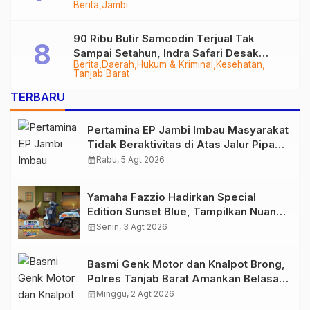
Berita
Jambi
Tungkal-Jambi Mulus di 2028
90 Ribu Butir Samcodin Terjual Tak
Sampai Setahun, Indra Safari Desak
Berita
Daerah
Hukum & Kriminal
Kesehatan
Audit Menyeluruh
Tanjab Barat
TERBARU
Pertamina EP Jambi Imbau Masyarakat
Tidak Beraktivitas di Atas Jalur Pipa
Migas Demi Keselamatan Bersama
calendar_month
Rabu, 5 Agt 2026
Yamaha Fazzio Hadirkan Special
Edition Sunset Blue, Tampilkan Nuansa
Retro Summer yang Semakin Skena
calendar_month
Senin, 3 Agt 2026
Basmi Genk Motor dan Knalpot Brong,
Polres Tanjab Barat Amankan Belasan
Kendaraan
calendar_month
Minggu, 2 Agt 2026