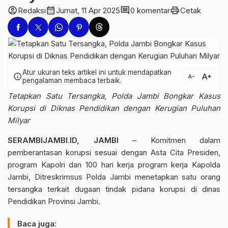
account_circle
calendar_month
comment
print
Redaksi
Jumat, 11 Apr 2025
0 komentar
Cetak
Atur ukuran teks artikel ini untuk mendapatkan
text_increase
info
text_decrease
pengalaman membaca terbaik.
Tetapkan Satu Tersangka, Polda Jambi Bongkar Kasus
Korupsi di Diknas Pendidikan dengan Kerugian Puluhan
Milyar
SERAMBIJAMBI.ID, JAMBI
– Komitmen dalam
pemberantasan korupsi sesuai dengan Asta Cita Presiden,
program Kapolri dan 100 hari kerja program kerja Kapolda
Jambi, Ditreskrimsus Polda Jambi menetapkan satu orang
tersangka terkait dugaan tindak pidana korupsi di dinas
Pendidikan Provinsi Jambi.
Baca juga: