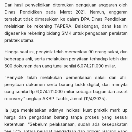
Dari hasil penyelidikan ditemukan pengajuan anggaran oleh
Dinas Pendidikan pada Maret 2021. Namun, anggaran
tersebut tidak dimasukkan ke dalam DPA Dinas Pendidikan,
melainkan ke rekening TAPERA. Belakangan, dana kas ini
digeser ke rekening bidang SMK untuk pengadaan peralatan
praktek utama.
Hingga saat ini, penyidik telah memeriksa 90 orang saksi, dan
beberapa ahli, serta melakukan penyitaan terhadap lebih dari
500 dokumen dan uang tunai senilai 6,074.211.000 miliar.
“Penyidik telah melakukan pemeriksaan saksi dan ahli,
penyitaan dokumen serta barang bukti digital, dan menyita
uang senilai Rp 6,074.211.000 miliar sebagai bagian dari asset
recovery,” ungkap AKBP Taufik, Jumat (11/4/2025).
Ia juga menjelaskan adanya indikasi kuat praktik mark up
harga dan pengadaan barang tanpa proses yang sesuai
ketentuan. “Sebelum pelaksanaan, sudah ada kesepakatan
fee 17% antara pejabat pengadaan dan broker. Barang yang