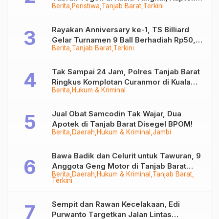
Berita
Peristiwa
Tanjab Barat
Terkini
Sempat Hilang
Rayakan Anniversary ke-1, TS Billiard
Gelar Turnamen 9 Ball Berhadiah Rp50,8
Berita
Tanjab Barat
Terkini
Juta
Tak Sampai 24 Jam, Polres Tanjab Barat
Ringkus Komplotan Curanmor di Kuala
Berita
Hukum & Kriminal
Tungkal
Jual Obat Samcodin Tak Wajar, Dua
Apotek di Tanjab Barat Disegel BPOM!
Berita
Daerah
Hukum & Kriminal
Jambi
Bawa Badik dan Celurit untuk Tawuran, 9
Anggota Geng Motor di Tanjab Barat
Berita
Daerah
Hukum & Kriminal
Tanjab Barat
Diringkus
Terkini
Sempit dan Rawan Kecelakaan, Edi
Purwanto Targetkan Jalan Lintas