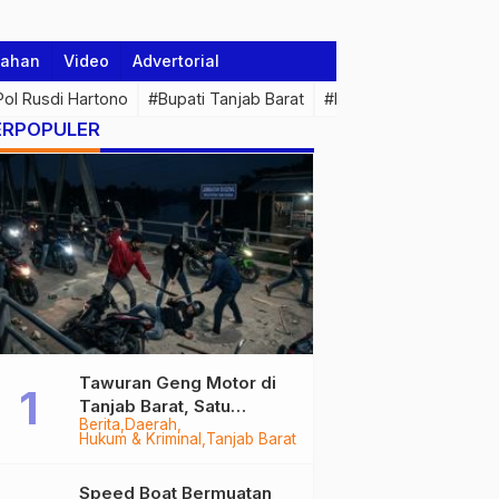
tahan
Video
Advertorial
 Pol Rusdi Hartono
#Bupati Tanjab Barat
#Pemprov Jambi
#Di
ERPOPULER
Tawuran Geng Motor di
Tanjab Barat, Satu
Berita
Daerah
Remaja Kritis Dibacok, 3
Hukum & Kriminal
Tanjab Barat
Pelaku Ditangkap
Speed Boat Bermuatan