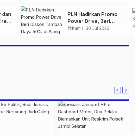
igas
Tampilkan Nuansa
n
Retro Summer yang
r dan
PLN Hadirkan Promo
Semakin Skena
lres
Power Drive, Beri
ankan
Diskon Tambah Daya
calendar_month
Kamis, 30 Jul 2026
n
50% di Ajang GIIAS
2026