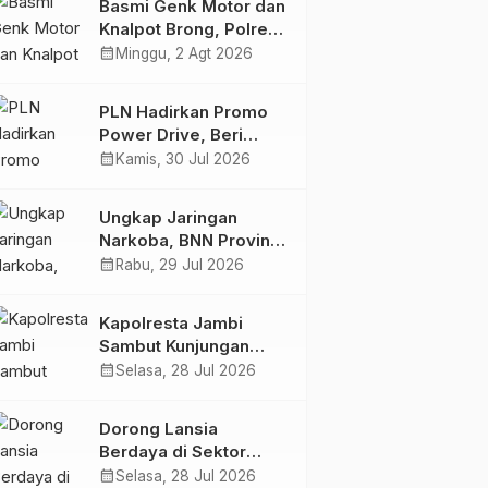
Basmi Genk Motor dan
Semakin Skena
Knalpot Brong, Polres
Tanjab Barat Amankan
calendar_month
Minggu, 2 Agt 2026
Belasan Kendaraan
PLN Hadirkan Promo
Power Drive, Beri
Diskon Tambah Daya
calendar_month
Kamis, 30 Jul 2026
50% di Ajang GIIAS
2026
Ungkap Jaringan
Narkoba, BNN Provinsi
Jambi dan Bea Cukai
calendar_month
Rabu, 29 Jul 2026
Amankan Sembilan
Pelaku beserta 766
Kapolresta Jambi
Butir Ekstasi dan 146
Sambut Kunjungan
Gram Sabu
Ketua dan Pengurus
calendar_month
Selasa, 28 Jul 2026
PWI Kota Jambi
Perkuat Sinergi dan
Dorong Lansia
Kolaborasi
Berdaya di Sektor
Hijau, Pertamina EP
calendar_month
Selasa, 28 Jul 2026