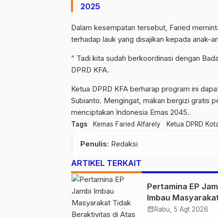
2025
Dalam kesempatan tersebut, Faried meminta
terhadap lauk yang disajikan kepada anak-an
“ Tadi kita sudah berkoordinasi dengan Badan
DPRD KFA.
Ketua DPRD KFA berharap program ini dapa
Subianto. Mengingat, makan bergizi gratis 
menciptakan Indonesia Emas 2045.
Tags
Kemas Faried Alfarely
Ketua DPRD Kot
Penulis
: Redaksi
ARTIKEL TERKAIT
Pertamina EP Jam
Imbau Masyaraka
Tidak Beraktivitas
calendar_month
Rabu, 5 Agt 2026