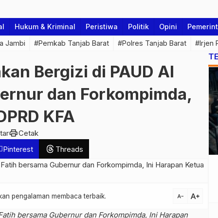
al
Hukum & Kriminal
Peristiwa
Politik
Opini
Pemerin
a Jambi
#Pemkab Tanjab Barat
#Polres Tanjab Barat
#Irjen
T
kan Bergizi di PAUD Al
bernur dan Forkompimda,
 DPRD KFA
print
tar
Cetak
Pinterest
Threads
text_increase
atkan pengalaman membaca terbaik.
text_decrease
 Fatih bersama Gubernur dan Forkompimda, Ini Harapan