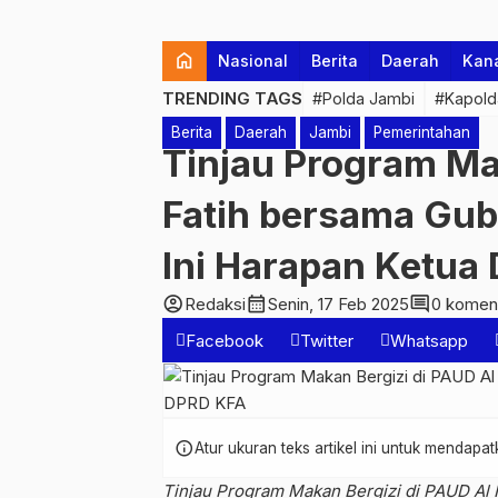
home
Nasional
Berita
Daerah
Kan
TRENDING TAGS
#Polda Jambi
#Kapold
Berita
Daerah
Jambi
Pemerintahan
Tinjau Program Ma
Fatih bersama Gu
Ini Harapan Ketua
account_circle
calendar_month
comment
Redaksi
Senin, 17 Feb 2025
0 komen
Facebook
Twitter
Whatsapp
info
Atur ukuran teks artikel ini untuk mendap
Tinjau Program Makan Bergizi di PAUD Al