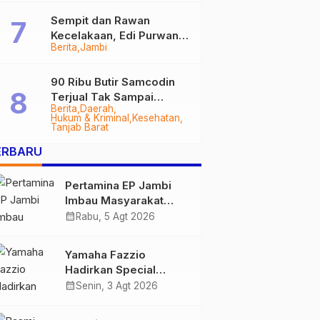
Sempit dan Rawan
Kecelakaan, Edi Purwanto
Berita
Jambi
Targetkan Jalan Lintas
Tungkal-Jambi Mulus di
2028
90 Ribu Butir Samcodin
Terjual Tak Sampai
Berita
Daerah
Setahun, Indra Safari
Hukum & Kriminal
Kesehatan
Desak Audit Menyeluruh
Tanjab Barat
ERBARU
Pertamina EP Jambi
Imbau Masyarakat
Tidak Beraktivitas di
calendar_month
Rabu, 5 Agt 2026
Atas Jalur Pipa Migas
Demi Keselamatan
Yamaha Fazzio
Bersama
Hadirkan Special
Edition Sunset Blue,
calendar_month
Senin, 3 Agt 2026
Tampilkan Nuansa
Retro Summer yang