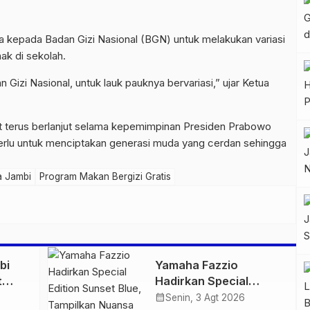
 kepada Badan Gizi Nasional (BGN) untuk melakukan variasi
ak di sekolah.
 Gizi Nasional, untuk lauk pauknya bervariasi,” ujar Ketua
t terus berlanjut selama kepemimpinan Presiden Prabowo
perlu untuk menciptakan generasi muda yang cerdan sehingga
a Jambi
Program Makan Bergizi Gratis
bi
Yamaha Fazzio
t
Hadirkan Special
 di
Edition Sunset Blue,
calendar_month
Senin, 3 Agt 2026