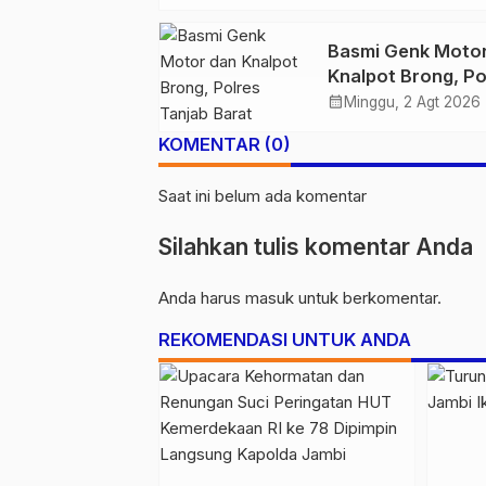
Atas Jalur Pipa M
Demi Keselamata
Basmi Genk Moto
Bersama
Knalpot Brong, Po
Tanjab Barat Am
calendar_month
Minggu, 2 Agt 2026
Belasan Kendaraa
KOMENTAR (0)
Saat ini belum ada komentar
Silahkan tulis komentar Anda
Anda harus
masuk
untuk berkomentar.
REKOMENDASI UNTUK ANDA