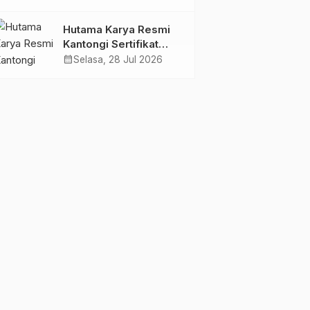
Jambi Gagas
Lansiapreneur Batik
Hutama Karya Resmi
Eco-Print
Kantongi Sertifikat
Persetujuan Laik
calendar_month
Selasa, 28 Jul 2026
Fungsi Struktur
Jembatan Musi V Tol
Palembang–Betung