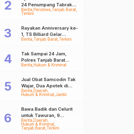
24 Penumpang Tabrak
Berita
Peristiwa
Tanjab Barat
Togok di Kuala Tungkal,
Terkini
Kapten Sempat Hilang
Rayakan Anniversary ke-
1, TS Billiard Gelar
Berita
Tanjab Barat
Terkini
Turnamen 9 Ball
Berhadiah Rp50,8 Juta
Tak Sampai 24 Jam,
Polres Tanjab Barat
Berita
Hukum & Kriminal
Ringkus Komplotan
Curanmor di Kuala
Tungkal
Jual Obat Samcodin Tak
Wajar, Dua Apotek di
Berita
Daerah
Tanjab Barat Disegel
Hukum & Kriminal
Jambi
BPOM!
Bawa Badik dan Celurit
untuk Tawuran, 9
Berita
Daerah
Anggota Geng Motor di
Hukum & Kriminal
Tanjab Barat Diringkus
Tanjab Barat
Terkini