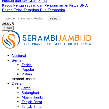
Ekstasi dan 146 Gram Sabu
Kasus Penganiayaan dan Pengancaman Ketua BPD,
Polres Tebo Tetapkan Dua Tersangka
search
search
menu
Nasional
Berita
Terkini
Populer
Pilihan
expand_more
Daerah
Jambi
Batanghari
Muaro Jambi
Tanjab Barat
Tanjab Timur