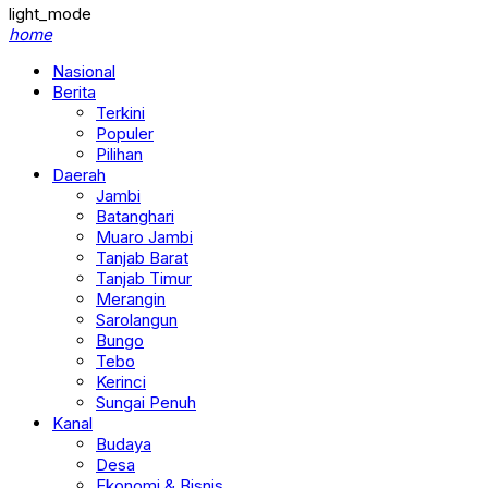
light_mode
home
Nasional
Berita
Terkini
Populer
Pilihan
Daerah
Jambi
Batanghari
Muaro Jambi
Tanjab Barat
Tanjab Timur
Merangin
Sarolangun
Bungo
Tebo
Kerinci
Sungai Penuh
Kanal
Budaya
Desa
Ekonomi & Bisnis