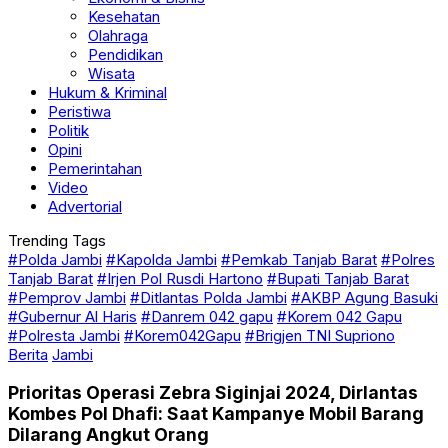
Kesehatan
Olahraga
Pendidikan
Wisata
Hukum & Kriminal
Peristiwa
Politik
Opini
Pemerintahan
Video
Advertorial
Trending Tags
#Polda Jambi
#Kapolda Jambi
#Pemkab Tanjab Barat
#Polres
Tanjab Barat
#Irjen Pol Rusdi Hartono
#Bupati Tanjab Barat
#Pemprov Jambi
#Ditlantas Polda Jambi
#AKBP Agung Basuki
#Gubernur Al Haris
#Danrem 042 gapu
#Korem 042 Gapu
#Polresta Jambi
#Korem042Gapu
#Brigjen TNI Supriono
Berita
Jambi
Prioritas Operasi Zebra Siginjai 2024, Dirlantas
Kombes Pol Dhafi: Saat Kampanye Mobil Barang
Dilarang Angkut Orang