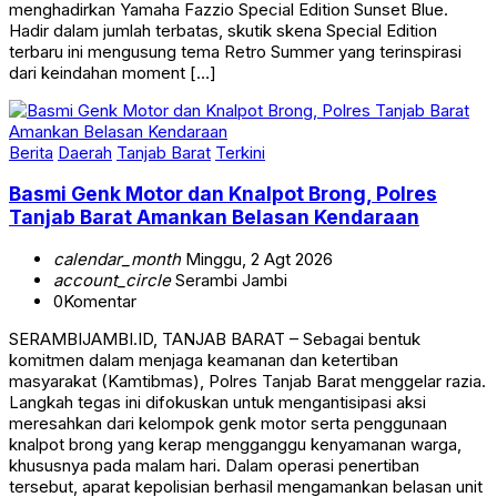
menghadirkan Yamaha Fazzio Special Edition Sunset Blue.
Hadir dalam jumlah terbatas, skutik skena Special Edition
terbaru ini mengusung tema Retro Summer yang terinspirasi
dari keindahan moment […]
Berita
Daerah
Tanjab Barat
Terkini
Basmi Genk Motor dan Knalpot Brong, Polres
Tanjab Barat Amankan Belasan Kendaraan
calendar_month
Minggu, 2 Agt 2026
account_circle
Serambi Jambi
0
Komentar
SERAMBIJAMBI.ID, TANJAB BARAT – Sebagai bentuk
komitmen dalam menjaga keamanan dan ketertiban
masyarakat (Kamtibmas), Polres Tanjab Barat menggelar razia.
Langkah tegas ini difokuskan untuk mengantisipasi aksi
meresahkan dari kelompok genk motor serta penggunaan
knalpot brong yang kerap mengganggu kenyamanan warga,
khususnya pada malam hari. Dalam operasi penertiban
tersebut, aparat kepolisian berhasil mengamankan belasan unit