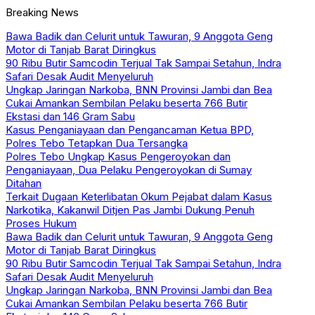
Breaking News
Bawa Badik dan Celurit untuk Tawuran, 9 Anggota Geng
Motor di Tanjab Barat Diringkus
90 Ribu Butir Samcodin Terjual Tak Sampai Setahun, Indra
Safari Desak Audit Menyeluruh
Ungkap Jaringan Narkoba, BNN Provinsi Jambi dan Bea
Cukai Amankan Sembilan Pelaku beserta 766 Butir
Ekstasi dan 146 Gram Sabu
Kasus Penganiayaan dan Pengancaman Ketua BPD,
Polres Tebo Tetapkan Dua Tersangka
Polres Tebo Ungkap Kasus Pengeroyokan dan
Penganiayaan, Dua Pelaku Pengeroyokan di Sumay
Ditahan
Terkait Dugaan Keterlibatan Okum Pejabat dalam Kasus
Narkotika, Kakanwil Ditjen Pas Jambi Dukung Penuh
Proses Hukum
Bawa Badik dan Celurit untuk Tawuran, 9 Anggota Geng
Motor di Tanjab Barat Diringkus
90 Ribu Butir Samcodin Terjual Tak Sampai Setahun, Indra
Safari Desak Audit Menyeluruh
Ungkap Jaringan Narkoba, BNN Provinsi Jambi dan Bea
Cukai Amankan Sembilan Pelaku beserta 766 Butir