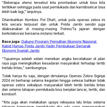
“Beberapa atensi tersebut kita prioritaskan untuk bisa kita
tertibkan sehingga pada saat pemilukada dan kamtibselcar bisa
lebih baik lagi,” lanjutnya.
Ditambahkan Kombes Pol Dhafi, untuk pola operasi zebra ini
kita secara terpusat dan untuk Polda Jambi sendiri juga
dilaksanakan di masing-masing Polres/Ta jajaran dengan
berkolaborasi bersama instansi terkait.
Baca juga:
Dukung Program Pemulihan Ekonomi Nasional,
Kabid Humas Polda Jambi Hadiri Pembukaan Semarak
Ekonomi Syariah Jambi
“Tujuannya adalah selain menekan angka kecelakaan di jalan
raya juga meningkatkan kesadaran masyarakat terhadap tertib
berlalu lintas,” sambungnya.
Tidak hanya itu saja, dengan dimulainya Operasi Zebra Siginjai
2024 ini berharap selama kegiatan hingga selesai bahkan tidak
operasi zebra sekalipun masyarakat lebih tertib berlalu lintas
dan selama tahapan pemilukada bisa berjalan lancar, tertib, dan
kondusif.
“Kita juga akan melakukan upaya rekayasa lalu lintas selama
tahapan kampanye pemilukada jika ada yang menggunakan