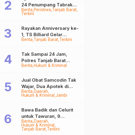
24 Penumpang Tabrak
Berita
Peristiwa
Tanjab Barat
Togok di Kuala Tungkal,
Terkini
Kapten Sempat Hilang
Rayakan Anniversary ke-
1, TS Billiard Gelar
Berita
Tanjab Barat
Terkini
Turnamen 9 Ball
Berhadiah Rp50,8 Juta
Tak Sampai 24 Jam,
Polres Tanjab Barat
Berita
Hukum & Kriminal
Ringkus Komplotan
Curanmor di Kuala
Tungkal
Jual Obat Samcodin Tak
Wajar, Dua Apotek di
Berita
Daerah
Tanjab Barat Disegel
Hukum & Kriminal
Jambi
BPOM!
Bawa Badik dan Celurit
untuk Tawuran, 9
Berita
Daerah
Anggota Geng Motor di
Hukum & Kriminal
Tanjab Barat Diringkus
Tanjab Barat
Terkini