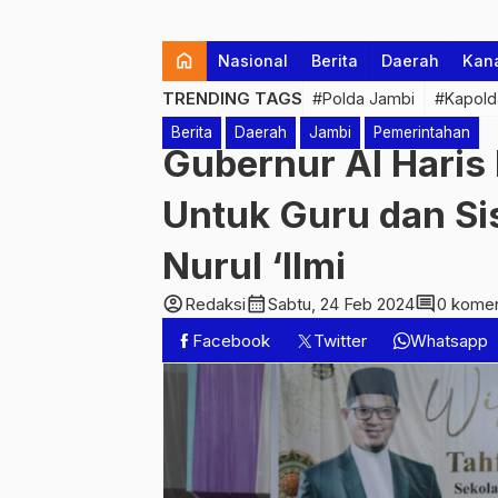
home
Nasional
Berita
Daerah
Kan
TRENDING TAGS
#Polda Jambi
#Kapold
Berita
Daerah
Jambi
Pemerintahan
Gubernur Al Haris
Untuk Guru dan Si
Nurul ‘Ilmi
account_circle
calendar_month
comment
Redaksi
Sabtu, 24 Feb 2024
0 komen
Facebook
Twitter
Whatsapp