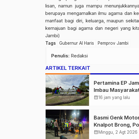
lisan, namun juga mampu menunjukkannya
berupaya mengamalkan ilmu agama dan kec
manfaat bagi diri, keluarga, maupun sek
kemajuan bagi agama dan negeri yang kita 
Jambi)
Tags
Gubernur Al Haris
Pemprov Jambi
Penulis
: Redaksi
ARTIKEL TERKAIT
Pertamina EP Jam
Imbau Masyaraka
Tidak Beraktivitas
calendar_month
16 jam yang lalu
Atas Jalur Pipa M
Demi Keselamata
Basmi Genk Moto
Bersama
Knalpot Brong, Po
Tanjab Barat Am
calendar_month
Minggu, 2 Agt 2026