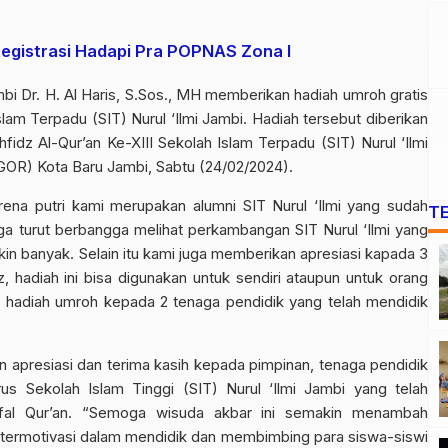
Registrasi Hadapi Pra POPNAS Zona I
i Dr. H. Al Haris, S.Sos., MH memberikan hadiah umroh gratis
am Terpadu (SIT) Nurul ‘Ilmi Jambi. Hadiah tersebut diberikan
idz Al-Qur’an Ke-XIII Sekolah Islam Terpadu (SIT) Nurul ‘Ilmi
GOR) Kota Baru Jambi, Sabtu (24/02/2024).
arena putri kami merupakan alumni SIT Nurul ‘Ilmi yang sudah
T
ga turut berbangga melihat perkambangan SIT Nurul ‘Ilmi yang
in banyak. Selain itu kami juga memberikan apresiasi kapada 3
, hadiah ini bisa digunakan untuk sendiri ataupun untuk orang
n hadiah umroh kepada 2 tenaga pendidik yang telah mendidik
n apresiasi dan terima kasih kepada pimpinan, tenaga pendidik
us Sekolah Islam Tinggi (SIT) Nurul ‘Ilmi Jambi yang telah
fal Qur’an. “Semoga wisuda akbar ini semakin menambah
 termotivasi dalam mendidik dan membimbing para siswa-siswi