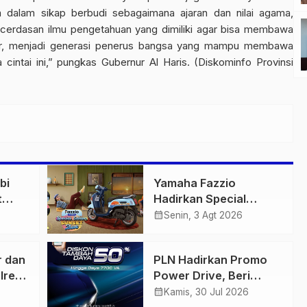
 dalam sikap berbudi sebagaimana ajaran dan nilai agama,
erdasan ilmu pengetahuan yang dimiliki agar bisa membawa
itar, menjadi generasi penerus bangsa yang mampu membawa
cintai ini,” pungkas Gubernur Al Haris. (Diskominfo Provinsi
bi
Yamaha Fazzio
t
Hadirkan Special
 di
Edition Sunset Blue,
calendar_month
Senin, 3 Agt 2026
igas
Tampilkan Nuansa
n
Retro Summer yang
r dan
PLN Hadirkan Promo
Semakin Skena
lres
Power Drive, Beri
ankan
Diskon Tambah Daya
calendar_month
Kamis, 30 Jul 2026