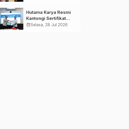
Jambi Gagas
Lansiapreneur Batik
Hutama Karya Resmi
Eco-Print
Kantongi Sertifikat
Persetujuan Laik
calendar_month
Selasa, 28 Jul 2026
Fungsi Struktur
Jembatan Musi V Tol
Palembang–Betung