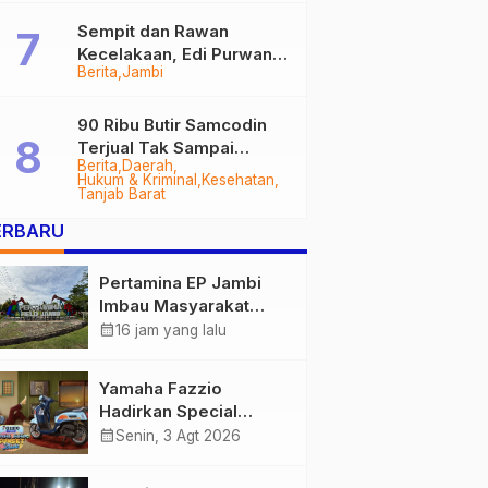
Sempit dan Rawan
Kecelakaan, Edi Purwanto
Berita
Jambi
Targetkan Jalan Lintas
Tungkal-Jambi Mulus di
2028
90 Ribu Butir Samcodin
Terjual Tak Sampai
Berita
Daerah
Setahun, Indra Safari
Hukum & Kriminal
Kesehatan
Desak Audit Menyeluruh
Tanjab Barat
ERBARU
Pertamina EP Jambi
Imbau Masyarakat
Tidak Beraktivitas di
calendar_month
16 jam yang lalu
Atas Jalur Pipa Migas
Demi Keselamatan
Yamaha Fazzio
Bersama
Hadirkan Special
Edition Sunset Blue,
calendar_month
Senin, 3 Agt 2026
Tampilkan Nuansa
Retro Summer yang