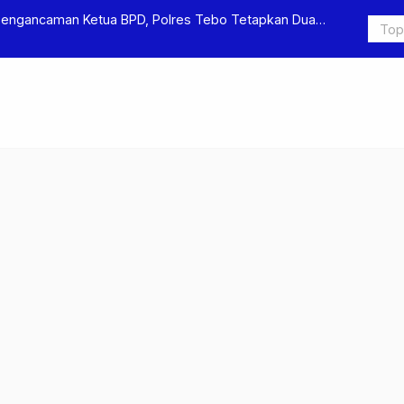
apkan Dua
Polres Tebo Ungkap Kasus Pengeroyokan dan Pengan
Pengeroyokan di Sumay Ditahan