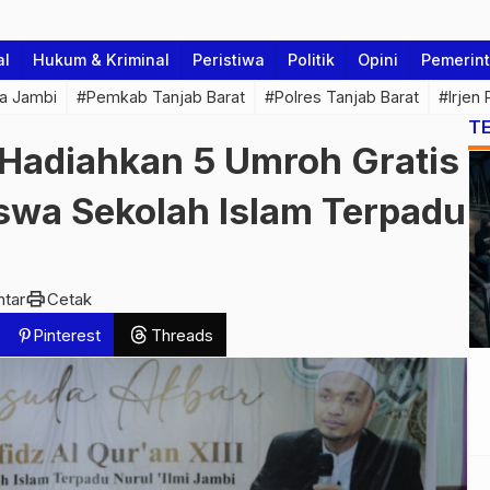
al
Hukum & Kriminal
Peristiwa
Politik
Opini
Pemerin
a Jambi
#Pemkab Tanjab Barat
#Polres Tanjab Barat
#Irjen
T
 Hadiahkan 5 Umroh Gratis
swa Sekolah Islam Terpadu
print
tar
Cetak
Pinterest
Threads