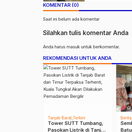
Belasan Kendaraa
KOMENTAR (0)
Saat ini belum ada komentar
Silahkan tulis komentar Anda
Anda harus
masuk
untuk berkomentar.
REKOMENDASI UNTUK ANDA
inal
Merangin
Tanjab Barat
Terkini
Berita
ri Kendaraan
Tower SUTT Tumbang,
Semb
t, Seorang
Pasokan Listrik di Tanjab
Batu