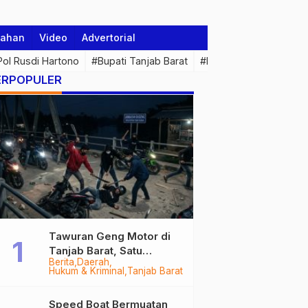
tahan
Video
Advertorial
 Pol Rusdi Hartono
#Bupati Tanjab Barat
#Pemprov Jambi
#Di
ERPOPULER
Tawuran Geng Motor di
Tanjab Barat, Satu
Berita
Daerah
Remaja Kritis Dibacok, 3
Hukum & Kriminal
Tanjab Barat
Pelaku Ditangkap
Speed Boat Bermuatan