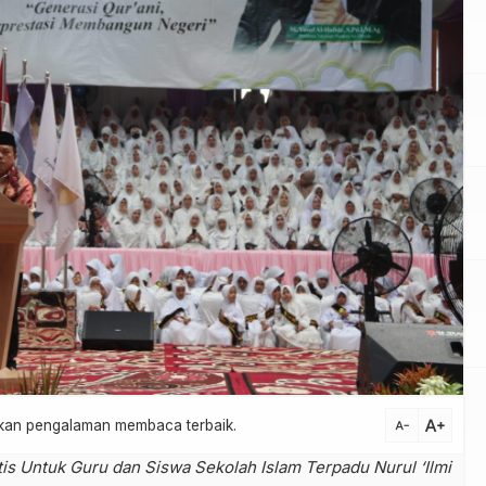
text_increase
atkan pengalaman membaca terbaik.
text_decrease
is Untuk Guru dan Siswa Sekolah Islam Terpadu Nurul ‘Ilmi