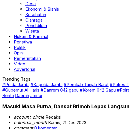
Desa
Ekonomi & Bisnis
Kesehatan
Olahraga
Pendidikan
Wisata
Hukum & Kriminal
Peristiwa
Politik
Opini
Pemerintahan
Video
Advertorial
Trending Tags
#Polda Jambi
#Kapolda Jambi
#Pemkab Tanjab Barat
#Polres T
#Gubernur Al Haris
#Danrem 042 gapu
#Korem 042 Gapu
#Polr
Berita
Daerah
Jambi
Masuki Masa Purna, Dansat Brimob Lepas Langsung
account_circle
Redaksi
calendar_month
Kamis, 21 Des 2023
comment
0 komentar