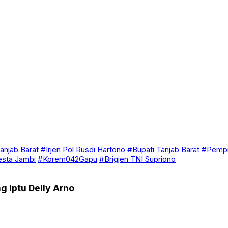
anjab Barat
#Irjen Pol Rusdi Hartono
#Bupati Tanjab Barat
#Pempr
esta Jambi
#Korem042Gapu
#Brigjen TNI Supriono
 Iptu Delly Arno