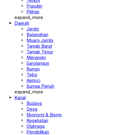
Terkini
Populer
Pilihan
expand_more
Daerah
Jambi
Batanghari
Muaro Jambi
Tanjab Barat
Tanjab Timur
Merangin
Sarolangun
Bungo
Tebo
Kerinci
Sungai Penuh
expand_more
Kanal
Budaya
Desa
Ekonomi & Bisnis
Kesehatan
Olahraga
Pendidikan