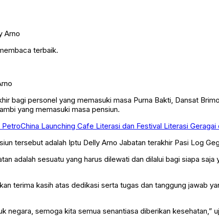
 membaca terbaik.
Arno
r bagi personel yang memasuki masa Purna Bakti, Dansat Brimo
 Jambi yang memasuki masa pensiun.
 PetroChina Launching Cafe Literasi dan Festival Literasi Geraga
n tersebut adalah Iptu Delly Arno Jabatan terakhir Pasi Log Ge
n adalah sesuatu yang harus dilewati dan dilalui bagi siapa saja 
n terima kasih atas dedikasi serta tugas dan tanggung jawab ya
uk negara, semoga kita semua senantiasa diberikan kesehatan,” uj