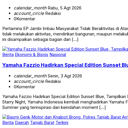
calendar_month
Rabu, 5 Agt 2026
account_circle
Redaksi
0
Komentar
Pertamina EP Jambi Imbau Masyarakat Tidak Beraktivitas di 
tidak melakukan aktivitas, mendirikan bangunan, maupun melakuk
ini disampaikan sebagai bagian dari […]
Berita
Ekonomi & Bisnis
Nasional
Yamaha Fazzio Hadirkan Special Edition Sunset 
calendar_month
Senin, 3 Agt 2026
account_circle
Redaksi
0
Komentar
Yamaha Fazzio Hadirkan Special Edition Sunset Blue, Tampilk
Starry Night, Yamaha Indonesia kembali menghadirkan Yamaha Faz
Summer yang terinspirasi dari keindahan moment […]
Berita
Daerah
Tanjab Barat
Terkini