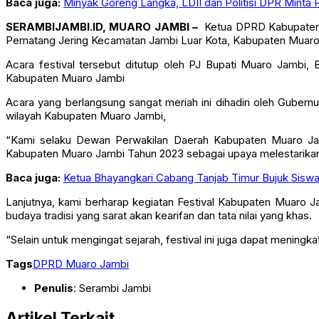
Baca juga:
Minyak Goreng Langka, LDII dan Politisi DPR Minta
SERAMBIJAMBI.ID, MUARO JAMBI –
Ketua DPRD Kabupaten M
Pematang Jering Kecamatan Jambi Luar Kota, Kabupaten Muaro 
Acara festival tersebut ditutup oleh PJ Bupati Muaro Jambi
Kabupaten Muaro Jambi
Acara yang berlangsung sangat meriah ini dihadiri oleh Gubern
wilayah Kabupaten Muaro Jambi,
“Kami selaku Dewan Perwakilan Daerah Kabupaten Muaro Jam
Kabupaten Muaro Jambi Tahun 2023 sebagai upaya melestarikan nil
Baca juga:
Ketua Bhayangkari Cabang Tanjab Timur Bujuk Siswa
Lanjutnya, kami berharap kegiatan Festival Kabupaten Muaro 
budaya tradisi yang sarat akan kearifan dan tata nilai yang khas.
“Selain untuk mengingat sejarah, festival ini juga dapat menin
Tags
DPRD Muaro Jambi
Penulis
: Serambi Jambi
Artikel Terkait