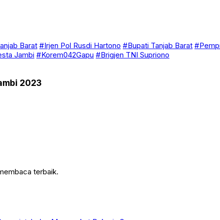
anjab Barat
#Irjen Pol Rusdi Hartono
#Bupati Tanjab Barat
#Pempr
esta Jambi
#Korem042Gapu
#Brigjen TNI Supriono
Jambi 2023
 membaca terbaik.