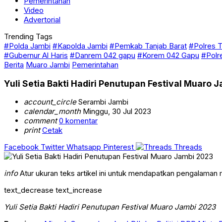
Pemerintahan
Video
Advertorial
Trending Tags
#Polda Jambi
#Kapolda Jambi
#Pemkab Tanjab Barat
#Polres T
#Gubernur Al Haris
#Danrem 042 gapu
#Korem 042 Gapu
#Polr
Berita
Muaro Jambi
Pemerintahan
Yuli Setia Bakti Hadiri Penutupan Festival Muaro 
account_circle
Serambi Jambi
calendar_month
Minggu, 30 Jul 2023
comment
0 komentar
print
Cetak
Facebook
Twitter
Whatsapp
Pinterest
Threads
info
Atur ukuran teks artikel ini untuk mendapatkan pengalaman
text_decrease
text_increase
Yuli Setia Bakti Hadiri Penutupan Festival Muaro Jambi 2023