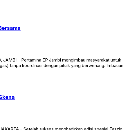
 Bersama
ID, JAMBI – Pertamina EP Jambi mengimbau masyarakat untuk
(migas) tanpa koordinasi dengan pihak yang berwenang. Imbauan
 Skena
AKARTA – Setelah sukses menghadirkan edisi spesial Fazzio