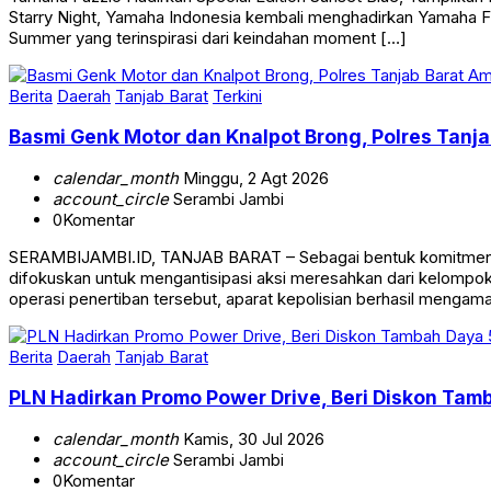
Starry Night, Yamaha Indonesia kembali menghadirkan Yamaha Faz
Summer yang terinspirasi dari keindahan moment […]
Berita
Daerah
Tanjab Barat
Terkini
Basmi Genk Motor dan Knalpot Brong, Polres Tan
calendar_month
Minggu, 2 Agt 2026
account_circle
Serambi Jambi
0
Komentar
SERAMBIJAMBI.ID, TANJAB BARAT – Sebagai bentuk komitmen da
difokuskan untuk mengantisipasi aksi meresahkan dari kelomp
operasi penertiban tersebut, aparat kepolisian berhasil mengam
Berita
Daerah
Tanjab Barat
PLN Hadirkan Promo Power Drive, Beri Diskon Tam
calendar_month
Kamis, 30 Jul 2026
account_circle
Serambi Jambi
0
Komentar