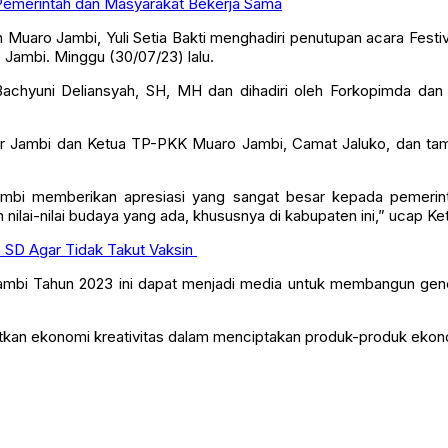
 Pemerintah dan Masyarakat Bekerja Sama
uaro Jambi, Yuli Setia Bakti menghadiri penutupan acara Fest
Jambi. Minggu (30/07/23) lalu.
, Bachyuni Deliansyah, SH, MH dan dihadiri oleh Forkopimda da
ur Jambi dan Ketua TP-PKK Muaro Jambi, Camat Jaluko, dan tamu 
bi memberikan apresiasi yang sangat besar kepada pemerinta
ai-nilai budaya yang ada, khususnya di kabupaten ini,” ucap Ketu
 SD Agar Tidak Takut Vaksin
Jambi Tahun 2023 ini dapat menjadi media untuk membangun gene
gkatkan ekonomi kreativitas dalam menciptakan produk-produk ekon