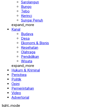
Sarolangun
Bungo
Tebo
Kerinci
Sungai Penuh
expand_more
Kanal
Budaya
Desa
Ekonomi & Bisnis
Kesehatan
Olahraga
Pendidikan
Wisata
expand_more
Hukum & Kriminal
Peristiwa
Politik
Opini
Pemerintahan
Video
Advertorial
light_mode