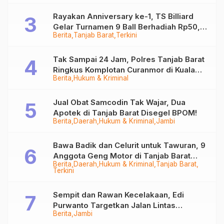
Rayakan Anniversary ke-1, TS Billiard
Gelar Turnamen 9 Ball Berhadiah Rp50,8
Berita
Tanjab Barat
Terkini
Juta
Tak Sampai 24 Jam, Polres Tanjab Barat
Ringkus Komplotan Curanmor di Kuala
Berita
Hukum & Kriminal
Tungkal
Jual Obat Samcodin Tak Wajar, Dua
Apotek di Tanjab Barat Disegel BPOM!
Berita
Daerah
Hukum & Kriminal
Jambi
Bawa Badik dan Celurit untuk Tawuran, 9
Anggota Geng Motor di Tanjab Barat
Berita
Daerah
Hukum & Kriminal
Tanjab Barat
Diringkus
Terkini
Sempit dan Rawan Kecelakaan, Edi
Purwanto Targetkan Jalan Lintas
Berita
Jambi
Tungkal-Jambi Mulus di 2028