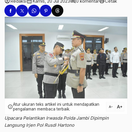
account_circle
calendar_month
comment
print
Redaksi
Kamis, 20 Jul 2023
0 komentar
Cetak
Atur ukuran teks artikel ini untuk mendapatkan
text_increase
info
text_decrease
pengalaman membaca terbaik.
Upacara Pelantikan Irwasda Polda Jambi Dipimpin
Langsung Irjen Pol Rusdi Hartono