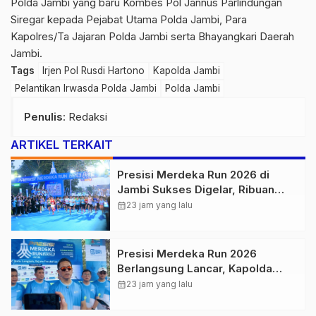
Polda Jambi yang baru Kombes Pol Jannus Parlindungan
Siregar kepada Pejabat Utama Polda Jambi, Para
Kapolres/Ta Jajaran Polda Jambi serta Bhayangkari Daerah
Jambi.
Tags
Irjen Pol Rusdi Hartono
Kapolda Jambi
Pelantikan Irwasda Polda Jambi
Polda Jambi
Penulis
: Redaksi
ARTIKEL TERKAIT
Presisi Merdeka Run 2026 di
Jambi Sukses Digelar, Ribuan
Peserta Ramaikan Event Nasional
calendar_month
23 jam yang lalu
Presisi Merdeka Run 2026
Berlangsung Lancar, Kapolda
Jambi Ucapkan Terimakasih dan
calendar_month
23 jam yang lalu
Apresiasi Dukungan Masyarakat