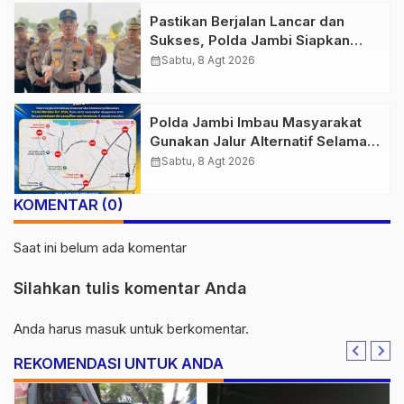
Pastikan Berjalan Lancar dan
Sukses, Polda Jambi Siapkan
Pengamanan Berlapis untuk 8.750
calendar_month
Sabtu, 8 Agt 2026
Pelari, 1.848 Personel Kawal
Presisi Merdeka Run
Polda Jambi Imbau Masyarakat
Gunakan Jalur Alternatif Selama
Pelaksanaan Presisi Merdeka Run
calendar_month
Sabtu, 8 Agt 2026
2026
KOMENTAR (0)
Saat ini belum ada komentar
Silahkan tulis komentar Anda
Anda harus
masuk
untuk berkomentar.
REKOMENDASI UNTUK ANDA