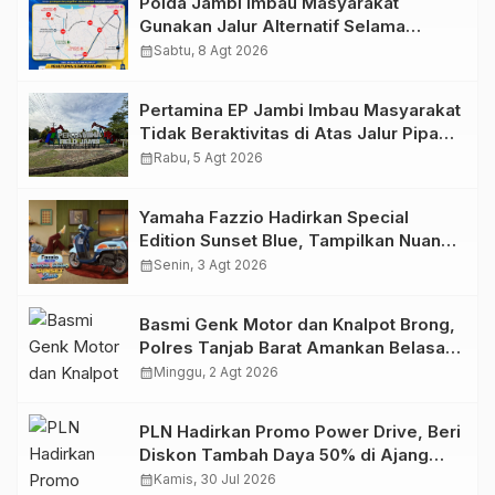
Polda Jambi Imbau Masyarakat
Gunakan Jalur Alternatif Selama
Pelaksanaan Presisi Merdeka Run
calendar_month
Sabtu, 8 Agt 2026
2026
Pertamina EP Jambi Imbau Masyarakat
Tidak Beraktivitas di Atas Jalur Pipa
Migas Demi Keselamatan Bersama
calendar_month
Rabu, 5 Agt 2026
Yamaha Fazzio Hadirkan Special
Edition Sunset Blue, Tampilkan Nuansa
Retro Summer yang Semakin Skena
calendar_month
Senin, 3 Agt 2026
Basmi Genk Motor dan Knalpot Brong,
Polres Tanjab Barat Amankan Belasan
Kendaraan
calendar_month
Minggu, 2 Agt 2026
PLN Hadirkan Promo Power Drive, Beri
Diskon Tambah Daya 50% di Ajang
GIIAS 2026
calendar_month
Kamis, 30 Jul 2026