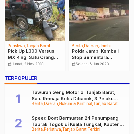
Peristiwa
Tanjab Barat
Berita
Daerah
Jambi
Pick Up L300 Versus
Polda Jambi Kembali
MX King, Satu Orang
Stop Sementara
Meninggal Dunia
Mobilisasi Angkutan
calendar_month
Jumat, 2 Nov 2018
calendar_month
Selasa, 6 Jun 2023
Batu Untuk Kelancaran
Jemaah Haji
TERPOPULER
Tawuran Geng Motor di Tanjab Barat,
Satu Remaja Kritis Dibacok, 3 Pelaku
Berita
Daerah
Hukum & Kriminal
Tanjab Barat
Ditangkap
Speed Boat Bermuatan 24 Penumpang
Tabrak Togok di Kuala Tungkal, Kapten
Berita
Peristiwa
Tanjab Barat
Terkini
Sempat Hilang