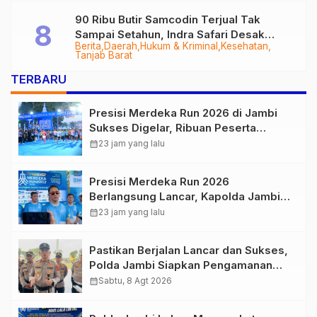
90 Ribu Butir Samcodin Terjual Tak
Sampai Setahun, Indra Safari Desak
Berita
Daerah
Hukum & Kriminal
Kesehatan
Audit Menyeluruh
Tanjab Barat
TERBARU
Presisi Merdeka Run 2026 di Jambi
Sukses Digelar, Ribuan Peserta
Ramaikan Event Nasional
calendar_month
23 jam yang lalu
Presisi Merdeka Run 2026
Berlangsung Lancar, Kapolda Jambi
Ucapkan Terimakasih dan Apresiasi
calendar_month
23 jam yang lalu
Dukungan Masyarakat
Pastikan Berjalan Lancar dan Sukses,
Polda Jambi Siapkan Pengamanan
Berlapis untuk 8.750 Pelari, 1.848
calendar_month
Sabtu, 8 Agt 2026
Personel Kawal Presisi Merdeka Run