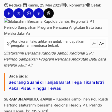
account_circle
calendar_month
comment
print
Redaksi
Kamis, 25 Mei 2023
0 komentar
Cetak
Atur ukuran teks artikel ini untuk mendapatkan
text_increase
info
text_decrease
pengalaman membaca terbaik.
Silaturahmi Bersama Kapolda Jambi, Regional 2 PT
Pelindo Sampaikan Program Rencana Angkutan Batu bara
Melalui Jalur Air
Baca juga:
Seorang Suami di Tanjab Barat Tega Tikam Istri
Pakai Pisau Hingga Tewas
SERAMBIJAMBI.ID, JAMBI –
Kapolda Jambi Irjen Pol. Rusdi
Hartono silaturahmi bersama Regional Head 2 PT. Pelindo
pada Kamis, (25/05/2023).