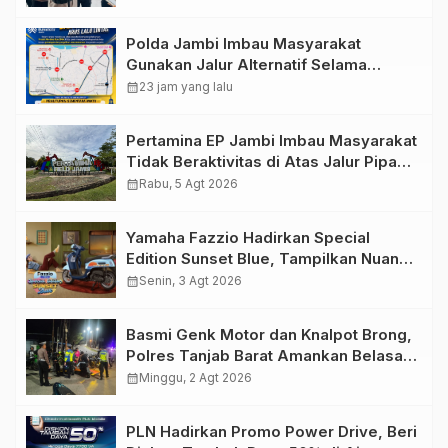
Personel Kawal Presisi Merdeka Run
Polda Jambi Imbau Masyarakat
Gunakan Jalur Alternatif Selama
Pelaksanaan Presisi Merdeka Run
calendar_month
23 jam yang lalu
2026
Pertamina EP Jambi Imbau Masyarakat
Tidak Beraktivitas di Atas Jalur Pipa
Migas Demi Keselamatan Bersama
calendar_month
Rabu, 5 Agt 2026
Yamaha Fazzio Hadirkan Special
Edition Sunset Blue, Tampilkan Nuansa
Retro Summer yang Semakin Skena
calendar_month
Senin, 3 Agt 2026
Basmi Genk Motor dan Knalpot Brong,
Polres Tanjab Barat Amankan Belasan
Kendaraan
calendar_month
Minggu, 2 Agt 2026
PLN Hadirkan Promo Power Drive, Beri