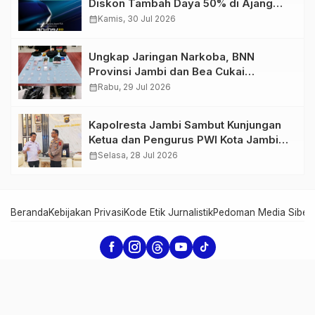
Diskon Tambah Daya 50% di Ajang
GIIAS 2026
calendar_month
Kamis, 30 Jul 2026
Ungkap Jaringan Narkoba, BNN
Provinsi Jambi dan Bea Cukai
Amankan Sembilan Pelaku beserta
calendar_month
Rabu, 29 Jul 2026
766 Butir Ekstasi dan 146 Gram Sabu
Kapolresta Jambi Sambut Kunjungan
Ketua dan Pengurus PWI Kota Jambi
Perkuat Sinergi dan Kolaborasi
calendar_month
Selasa, 28 Jul 2026
Beranda
Kebijakan Privasi
Kode Etik Jurnalistik
Pedoman Media Siber
Serambi Jambi - Informasi dari Jambi untuk Dunia
Copyright Serambi Jambi