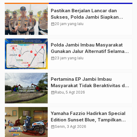
Pastikan Berjalan Lancar dan
Sukses, Polda Jambi Siapkan
Pengamanan Berlapis untuk 8.750
calendar_month
20 jam yang lalu
Pelari, 1.848 Personel Kawal
Presisi Merdeka Run
Polda Jambi Imbau Masyarakat
Gunakan Jalur Alternatif Selama
Pelaksanaan Presisi Merdeka Run
calendar_month
23 jam yang lalu
2026
Pertamina EP Jambi Imbau
Masyarakat Tidak Beraktivitas di
Atas Jalur Pipa Migas Demi
calendar_month
Rabu, 5 Agt 2026
Keselamatan Bersama
Yamaha Fazzio Hadirkan Special
Edition Sunset Blue, Tampilkan
Nuansa Retro Summer yang
calendar_month
Senin, 3 Agt 2026
Semakin Skena