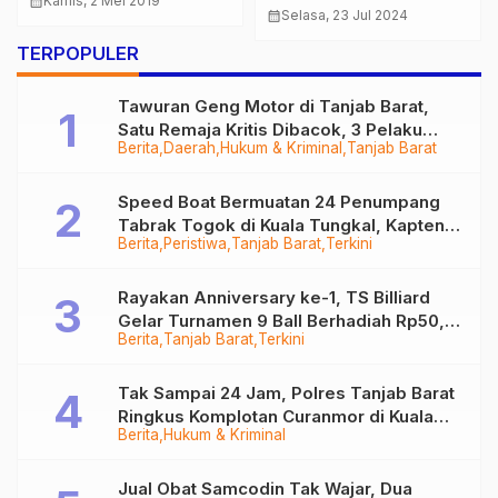
calendar_month
Kamis, 2 Mei 2019
Nyata Perkuat
calendar_month
Selasa, 23 Jul 2024
Desak Adanya
Ketahanan Pangan
Tindakan Hukum
TERPOPULER
Tawuran Geng Motor di Tanjab Barat,
Satu Remaja Kritis Dibacok, 3 Pelaku
Berita
Daerah
Hukum & Kriminal
Tanjab Barat
Ditangkap
Speed Boat Bermuatan 24 Penumpang
Tabrak Togok di Kuala Tungkal, Kapten
Berita
Peristiwa
Tanjab Barat
Terkini
Sempat Hilang
Rayakan Anniversary ke-1, TS Billiard
Gelar Turnamen 9 Ball Berhadiah Rp50,8
Berita
Tanjab Barat
Terkini
Juta
Tak Sampai 24 Jam, Polres Tanjab Barat
Ringkus Komplotan Curanmor di Kuala
Berita
Hukum & Kriminal
Tungkal
Jual Obat Samcodin Tak Wajar, Dua