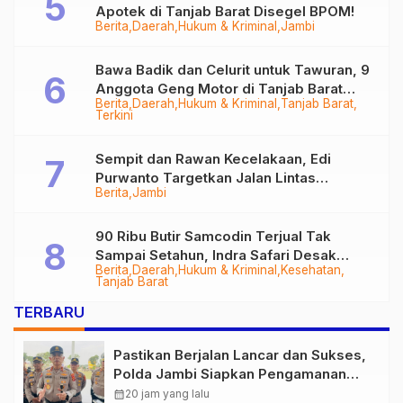
Apotek di Tanjab Barat Disegel BPOM!
Berita
Daerah
Hukum & Kriminal
Jambi
Bawa Badik dan Celurit untuk Tawuran, 9
Anggota Geng Motor di Tanjab Barat
Berita
Daerah
Hukum & Kriminal
Tanjab Barat
Diringkus
Terkini
Sempit dan Rawan Kecelakaan, Edi
Purwanto Targetkan Jalan Lintas
Berita
Jambi
Tungkal-Jambi Mulus di 2028
90 Ribu Butir Samcodin Terjual Tak
Sampai Setahun, Indra Safari Desak
Berita
Daerah
Hukum & Kriminal
Kesehatan
Audit Menyeluruh
Tanjab Barat
TERBARU
Pastikan Berjalan Lancar dan Sukses,
Polda Jambi Siapkan Pengamanan
Berlapis untuk 8.750 Pelari, 1.848
calendar_month
20 jam yang lalu