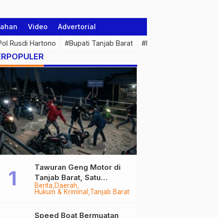
tahan
Video
Advertorial
 Pol Rusdi Hartono
#Bupati Tanjab Barat
#Pemprov Jambi
#Di
ERPOPULER
Tawuran Geng Motor di
Tanjab Barat, Satu
Berita
Daerah
Remaja Kritis Dibacok, 3
Hukum & Kriminal
Tanjab Barat
Pelaku Ditangkap
Speed Boat Bermuatan