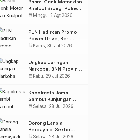
Basmi Genk Motor dan
Semakin Skena
Knalpot Brong, Polres
Tanjab Barat Amankan
calendar_month
Minggu, 2 Agt 2026
Belasan Kendaraan
PLN Hadirkan Promo
Power Drive, Beri
Diskon Tambah Daya
calendar_month
Kamis, 30 Jul 2026
50% di Ajang GIIAS
2026
Ungkap Jaringan
Narkoba, BNN Provinsi
Jambi dan Bea Cukai
calendar_month
Rabu, 29 Jul 2026
Amankan Sembilan
Pelaku beserta 766
Kapolresta Jambi
Butir Ekstasi dan 146
Sambut Kunjungan
Gram Sabu
Ketua dan Pengurus
calendar_month
Selasa, 28 Jul 2026
PWI Kota Jambi
Perkuat Sinergi dan
Dorong Lansia
Kolaborasi
Berdaya di Sektor
Hijau, Pertamina EP
calendar_month
Selasa, 28 Jul 2026