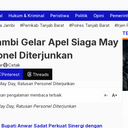
al
Hukum & Kriminal
Peristiwa
Politik
Opini
Pemerin
a Jambi
#Pemkab Tanjab Barat
#Polres Tanjab Barat
#Irjen
T
ambi Gelar Apel Siaga May
onel Diterjunkan
print
ar
Cetak
Pinterest
Threads
text_increase
atkan pengalaman membaca terbaik.
text_decrease
ay Day, Ratusan Personel Diterjunkan
: Bupati Anwar Sadat Perkuat Sinergi dengan