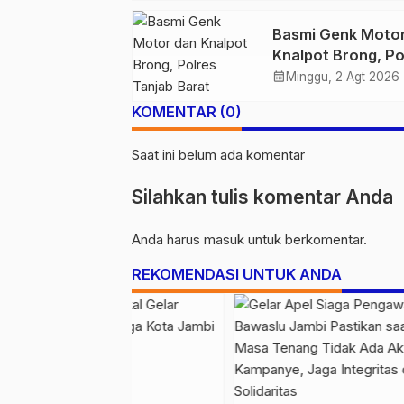
Demi Keselamata
Basmi Genk Moto
Bersama
Knalpot Brong, Po
Tanjab Barat Am
calendar_month
Minggu, 2 Agt 2026
Belasan Kendaraa
KOMENTAR (0)
Saat ini belum ada komentar
Silahkan tulis komentar Anda
Anda harus
masuk
untuk berkomentar.
REKOMENDASI UNTUK ANDA