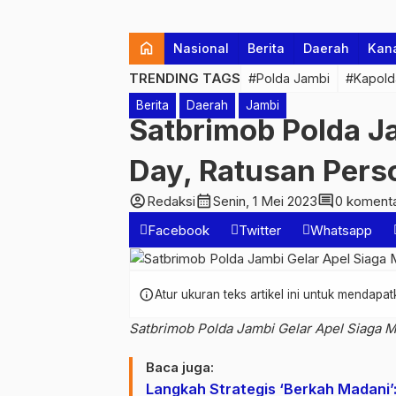
home
Nasional
Berita
Daerah
Kan
TRENDING TAGS
#Polda Jambi
#Kapold
Berita
Daerah
Jambi
Satbrimob Polda J
Day, Ratusan Pers
account_circle
calendar_month
comment
Redaksi
Senin, 1 Mei 2023
0 koment
Facebook
Twitter
Whatsapp
info
Atur ukuran teks artikel ini untuk mendap
Satbrimob Polda Jambi Gelar Apel Siaga M
Baca juga:
Langkah Strategis ‘Berkah Madani’