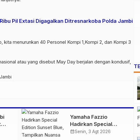
Ribu Pil Extasi Digagalkan Ditresnarkoba Polda Jambi
o, kita menurunkan 40 Personel Kompi 1,Kompi 2, dan Kompi 3
nasional atau yang disebut May Day berjalan dengan kondusif,
T
 Jambi
bi
Yamaha Fazzio
t
Hadirkan Special
 di
Edition Sunset Blue,
calendar_month
Senin, 3 Agt 2026
igas
Tampilkan Nuansa