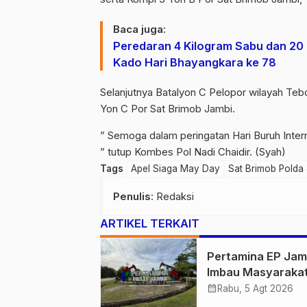
Baca juga:
Peredaran 4 Kilogram Sabu dan 20 
Kado Hari Bhayangkara ke 78
Selanjutnya Batalyon C Pelopor wilayah Teb
Yon C Por Sat Brimob Jambi.
” Semoga dalam peringatan Hari Buruh Inter
” tutup Kombes Pol Nadi Chaidir. (Syah)
Tags
Apel Siaga May Day
Sat Brimob Polda
Penulis
: Redaksi
ARTIKEL TERKAIT
Pertamina EP Jam
Imbau Masyaraka
Tidak Beraktivitas
calendar_month
Rabu, 5 Agt 2026
Atas Jalur Pipa M