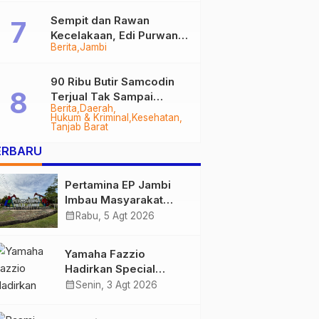
Sempit dan Rawan
Kecelakaan, Edi Purwanto
Berita
Jambi
Targetkan Jalan Lintas
Tungkal-Jambi Mulus di
2028
90 Ribu Butir Samcodin
Terjual Tak Sampai
Berita
Daerah
Setahun, Indra Safari
Hukum & Kriminal
Kesehatan
Desak Audit Menyeluruh
Tanjab Barat
ERBARU
Pertamina EP Jambi
Imbau Masyarakat
Tidak Beraktivitas di
calendar_month
Rabu, 5 Agt 2026
Atas Jalur Pipa Migas
Demi Keselamatan
Yamaha Fazzio
Bersama
Hadirkan Special
Edition Sunset Blue,
calendar_month
Senin, 3 Agt 2026
Tampilkan Nuansa
Retro Summer yang