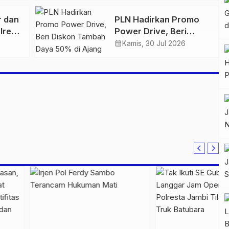
n
Retro Summer yang
r dan
PLN Hadirkan Promo
Semakin Skena
lres
Power Drive, Beri
ankan
Diskon Tambah Daya
calendar_month
Kamis, 30 Jul 2026
n
50% di Ajang GIIAS
2026