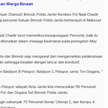
aan Warga Binaan
uan (Dansat) Brimob Polda Jambi Kombes Pol Nadi Chaidir
i personel Satuan Brimob Polda Jambi bertempat di Makosat
 Chaidir turut memeriksa kesiapsiagaan Personel, baik itu
n diturunkan dalam menjaga keamanan pada peringatan May
kita dari Brimob siap mengawal dan mengamankan pelaksanaan
 sehingga berjalan dengan lancar dan kondusif.
ari Batalyon B Pelopor, Batalyon C Pelopor, serta Tim Gegana, ”
 Pelopor wilayah Kota Jambi kita menurunkan 110 Personel
A Por dan Gegana Sat Brimob Polda Jambi.
angin sebanyak 70 Personel Kompi 1,Kompi 2, dan Kompu 4
lanjutnya.