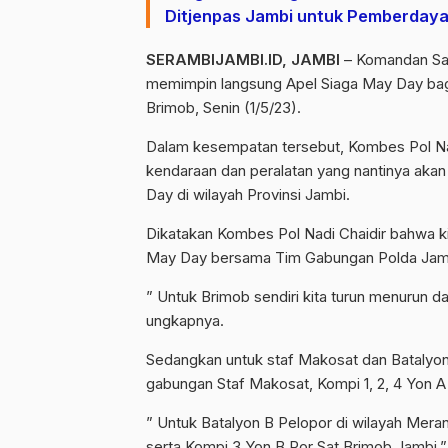
Ditjenpas Jambi untuk Pemberday
SERAMBIJAMBI.ID, JAMBI
– Komandan Sat
memimpin langsung Apel Siaga May Day bag
Brimob, Senin (1/5/23).
Dalam kesempatan tersebut, Kombes Pol Nadi
kendaraan dan peralatan yang nantinya aka
Day di wilayah Provinsi Jambi.
Dikatakan Kombes Pol Nadi Chaidir bahwa 
May Day bersama Tim Gabungan Polda Jambi
” Untuk Brimob sendiri kita turun menurun d
ungkapnya.
Sedangkan untuk staf Makosat dan Batalyon
gabungan Staf Makosat, Kompi 1, 2, 4 Yon 
” Untuk Batalyon B Pelopor di wilayah Mer
serta Kompi 3 Yon B Por Sat Brimob Jambi,” 