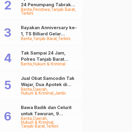
24 Penumpang Tabrak
Berita
Peristiwa
Tanjab Barat
Togok di Kuala Tungkal,
Terkini
Kapten Sempat Hilang
Rayakan Anniversary ke-
1, TS Billiard Gelar
Berita
Tanjab Barat
Terkini
Turnamen 9 Ball
Berhadiah Rp50,8 Juta
Tak Sampai 24 Jam,
Polres Tanjab Barat
Berita
Hukum & Kriminal
Ringkus Komplotan
Curanmor di Kuala
Tungkal
Jual Obat Samcodin Tak
Wajar, Dua Apotek di
Berita
Daerah
Tanjab Barat Disegel
Hukum & Kriminal
Jambi
BPOM!
Bawa Badik dan Celurit
untuk Tawuran, 9
Berita
Daerah
Anggota Geng Motor di
Hukum & Kriminal
Tanjab Barat Diringkus
Tanjab Barat
Terkini