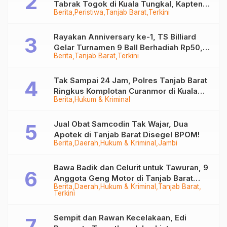
Tabrak Togok di Kuala Tungkal, Kapten
Berita
Peristiwa
Tanjab Barat
Terkini
Sempat Hilang
Rayakan Anniversary ke-1, TS Billiard
Gelar Turnamen 9 Ball Berhadiah Rp50,8
Berita
Tanjab Barat
Terkini
Juta
Tak Sampai 24 Jam, Polres Tanjab Barat
Ringkus Komplotan Curanmor di Kuala
Berita
Hukum & Kriminal
Tungkal
Jual Obat Samcodin Tak Wajar, Dua
Apotek di Tanjab Barat Disegel BPOM!
Berita
Daerah
Hukum & Kriminal
Jambi
Bawa Badik dan Celurit untuk Tawuran, 9
Anggota Geng Motor di Tanjab Barat
Berita
Daerah
Hukum & Kriminal
Tanjab Barat
Diringkus
Terkini
Sempit dan Rawan Kecelakaan, Edi