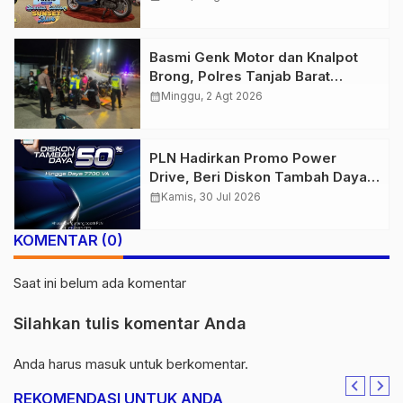
Semakin Skena
Basmi Genk Motor dan Knalpot
Brong, Polres Tanjab Barat
Amankan Belasan Kendaraan
calendar_month
Minggu, 2 Agt 2026
PLN Hadirkan Promo Power
Drive, Beri Diskon Tambah Daya
50% di Ajang GIIAS 2026
calendar_month
Kamis, 30 Jul 2026
KOMENTAR (0)
Saat ini belum ada komentar
Silahkan tulis komentar Anda
Anda harus
masuk
untuk berkomentar.
REKOMENDASI UNTUK ANDA