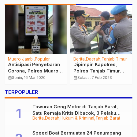
Muaro Jambi
Populer
Berita
Daerah
Tanjab Timur
Antisipasi Penyebaran
Dipimpin Kapolres,
Corona, Polres Muaro
Polres Tanjab Timur
Jambi Siapkan Hand
Gelar Apel Pasukan
calendar_month
Senin, 16 Mar 2020
calendar_month
Selasa, 7 Feb 2023
Sanitizer di Tiap
Operasi Keselamatan
Ruangan
2023
TERPOPULER
Tawuran Geng Motor di Tanjab Barat,
Satu Remaja Kritis Dibacok, 3 Pelaku
Berita
Daerah
Hukum & Kriminal
Tanjab Barat
Ditangkap
Speed Boat Bermuatan 24 Penumpang