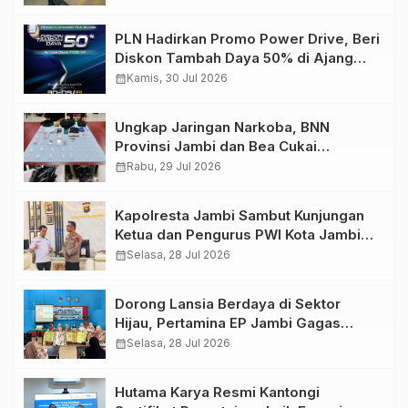
PLN Hadirkan Promo Power Drive, Beri
Diskon Tambah Daya 50% di Ajang
GIIAS 2026
calendar_month
Kamis, 30 Jul 2026
Ungkap Jaringan Narkoba, BNN
Provinsi Jambi dan Bea Cukai
Amankan Sembilan Pelaku beserta
calendar_month
Rabu, 29 Jul 2026
766 Butir Ekstasi dan 146 Gram Sabu
Kapolresta Jambi Sambut Kunjungan
Ketua dan Pengurus PWI Kota Jambi
Perkuat Sinergi dan Kolaborasi
calendar_month
Selasa, 28 Jul 2026
Dorong Lansia Berdaya di Sektor
Hijau, Pertamina EP Jambi Gagas
Lansiapreneur Batik Eco-Print
calendar_month
Selasa, 28 Jul 2026
Hutama Karya Resmi Kantongi