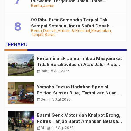
Purwanto Targetkan Jalan Lintas
Berita
Jambi
Tungkal-Jambi Mulus di 2028
90 Ribu Butir Samcodin Terjual Tak
Sampai Setahun, Indra Safari Desak
Berita
Daerah
Hukum & Kriminal
Kesehatan
Audit Menyeluruh
Tanjab Barat
TERBARU
Pertamina EP Jambi Imbau Masyarakat
Tidak Beraktivitas di Atas Jalur Pipa
Migas Demi Keselamatan Bersama
calendar_month
Rabu, 5 Agt 2026
Yamaha Fazzio Hadirkan Special
Edition Sunset Blue, Tampilkan Nuansa
Retro Summer yang Semakin Skena
calendar_month
Senin, 3 Agt 2026
Basmi Genk Motor dan Knalpot Brong,
Polres Tanjab Barat Amankan Belasan
Kendaraan
calendar_month
Minggu, 2 Agt 2026