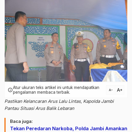
Atur ukuran teks artikel ini untuk mendapatkan
text_increase
info
text_decrease
pengalaman membaca terbaik.
Pastikan Kelancaran Arus Lalu Lintas, Kapolda Jambi
Pantau Situasi Arus Balik Lebaran
Baca juga:
Tekan Peredaran Narkoba, Polda Jambi Amankan