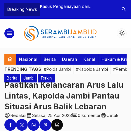
aniayaan dan
Polres Tebo Ungkap Kasus
Terka
search
Breaking News
n Ketua BPD, Polres
Pengeroyokan dan Penganiayaan,
Pejab
kan Dua Tersangka
Dua Pelaku Pengeroyokan di Sumay
Kakan
Ditahan
Penu
menu
light_mode
home
Nasional
Berita
Daerah
Kanal
Hukum & Krim
TRENDING TAGS
#Polda Jambi
#Kapolda Jambi
#Pemkab
Berita
Jambi
Terkini
Pastikan Kelancaran Arus Lalu
Lintas, Kapolda Jambi Pantau
Situasi Arus Balik Lebaran
account_circle
calendar_month
comment
print
Redaksi
Selasa, 25 Apr 2023
0 komentar
Cetak