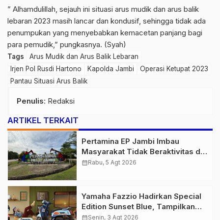
” Alhamdulillah, sejauh ini situasi arus mudik dan arus balik
lebaran 2023 masih lancar dan kondusif, sehingga tidak ada
penumpukan yang menyebabkan kemacetan panjang bagi
para pemudik,” pungkasnya. (Syah)
Tags
Arus Mudik dan Arus Balik Lebaran
Irjen Pol Rusdi Hartono
Kapolda Jambi
Operasi Ketupat 2023
Pantau Situasi Arus Balik
Penulis
: Redaksi
ARTIKEL TERKAIT
Pertamina EP Jambi Imbau
Masyarakat Tidak Beraktivitas di
Atas Jalur Pipa Migas Demi
calendar_month
Rabu, 5 Agt 2026
Keselamatan Bersama
Yamaha Fazzio Hadirkan Special
Edition Sunset Blue, Tampilkan
Nuansa Retro Summer yang
calendar_month
Senin, 3 Agt 2026