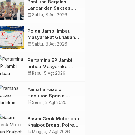
Pastikan Berjalan
Dukungan Masyarakat
Lancar dan Sukses,
Polda Jambi Siapkan
calendar_month
Sabtu, 8 Agt 2026
Pengamanan Berlapis
untuk 8.750 Pelari,
Polda Jambi Imbau
1.848 Personel Kawal
Masyarakat Gunakan
Presisi Merdeka Run
Jalur Alternatif Selama
calendar_month
Sabtu, 8 Agt 2026
Pelaksanaan Presisi
Merdeka Run 2026
Pertamina EP Jambi
Imbau Masyarakat
Tidak Beraktivitas di
calendar_month
Rabu, 5 Agt 2026
Atas Jalur Pipa Migas
Demi Keselamatan
Yamaha Fazzio
Bersama
Hadirkan Special
Edition Sunset Blue,
calendar_month
Senin, 3 Agt 2026
Tampilkan Nuansa
Retro Summer yang
Basmi Genk Motor dan
Semakin Skena
Knalpot Brong, Polres
Tanjab Barat Amankan
calendar_month
Minggu, 2 Agt 2026