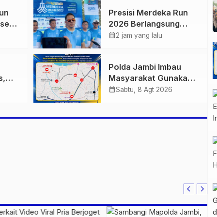
Run
Presisi Merdeka Run
kses
2026 Berlangsung
eserta
Lancar, Kapolda Jambi
calendar_month
2 jam yang lalu
Ucapkan Terimakasih
dan Apresiasi
Polda Jambi Imbau
Dukungan Masyarakat
s,
Masyarakat Gunakan
kan
Jalur Alternatif Selama
calendar_month
Sabtu, 8 Agt 2026
apis
Pelaksanaan Presisi
,
Merdeka Run 2026
awal
Run