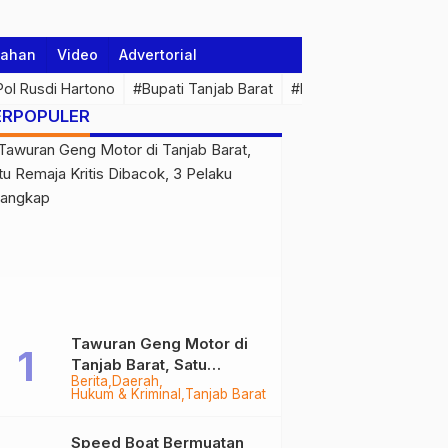
tahan
Video
Advertorial
 Pol Rusdi Hartono
#Bupati Tanjab Barat
#Pemprov Jambi
#Di
ERPOPULER
Tawuran Geng Motor di
Tanjab Barat, Satu
Berita
Daerah
Remaja Kritis Dibacok, 3
Hukum & Kriminal
Tanjab Barat
Pelaku Ditangkap
Speed Boat Bermuatan