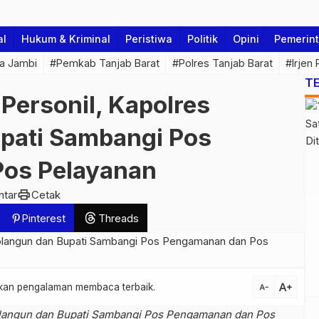
al
Hukum & Kriminal
Peristiwa
Politik
Opini
Pemerin
a Jambi
#Pemkab Tanjab Barat
#Polres Tanjab Barat
#Irjen
T
Personil, Kapolres
pati Sambangi Pos
os Pelayanan
print
ntar
Cetak
Pinterest
Threads
text_increase
atkan pengalaman membaca terbaik.
text_decrease
rolangun dan Bupati Sambangi Pos Pengamanan dan Pos