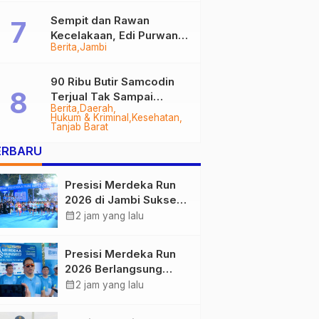
Sempit dan Rawan
Kecelakaan, Edi Purwanto
Berita
Jambi
Targetkan Jalan Lintas
Tungkal-Jambi Mulus di
2028
90 Ribu Butir Samcodin
Terjual Tak Sampai
Berita
Daerah
Setahun, Indra Safari
Hukum & Kriminal
Kesehatan
Desak Audit Menyeluruh
Tanjab Barat
ERBARU
Presisi Merdeka Run
2026 di Jambi Sukses
Digelar, Ribuan
calendar_month
2 jam yang lalu
Peserta Ramaikan
Event Nasional
Presisi Merdeka Run
2026 Berlangsung
Lancar, Kapolda Jambi
calendar_month
2 jam yang lalu
Ucapkan Terimakasih
dan Apresiasi