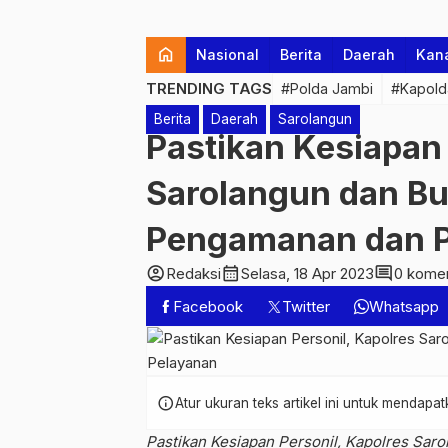
home
Nasional
Berita
Daerah
Kan
TRENDING TAGS
#Polda Jambi
#Kapold
Berita
Daerah
Sarolangun
Pastikan Kesiapan 
Sarolangun dan Bu
Pengamanan dan P
account_circle
calendar_month
comment
Redaksi
Selasa, 18 Apr 2023
0 kome
Facebook
Twitter
Whatsapp
info
Atur ukuran teks artikel ini untuk mendap
Pastikan Kesiapan Personil, Kapolres Sa