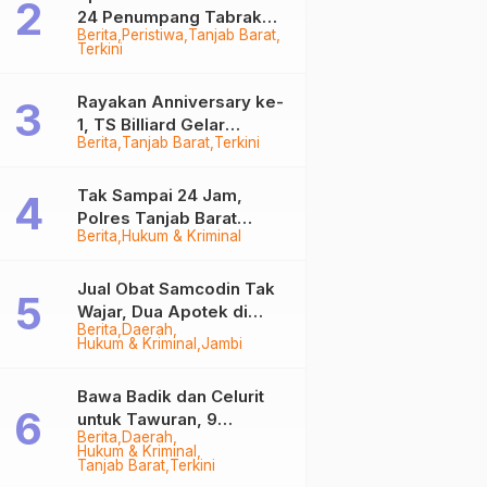
24 Penumpang Tabrak
Berita
Peristiwa
Tanjab Barat
Togok di Kuala Tungkal,
Terkini
Kapten Sempat Hilang
Rayakan Anniversary ke-
1, TS Billiard Gelar
Berita
Tanjab Barat
Terkini
Turnamen 9 Ball
Berhadiah Rp50,8 Juta
Tak Sampai 24 Jam,
Polres Tanjab Barat
Berita
Hukum & Kriminal
Ringkus Komplotan
Curanmor di Kuala
Tungkal
Jual Obat Samcodin Tak
Wajar, Dua Apotek di
Berita
Daerah
Tanjab Barat Disegel
Hukum & Kriminal
Jambi
BPOM!
Bawa Badik dan Celurit
untuk Tawuran, 9
Berita
Daerah
Anggota Geng Motor di
Hukum & Kriminal
Tanjab Barat Diringkus
Tanjab Barat
Terkini