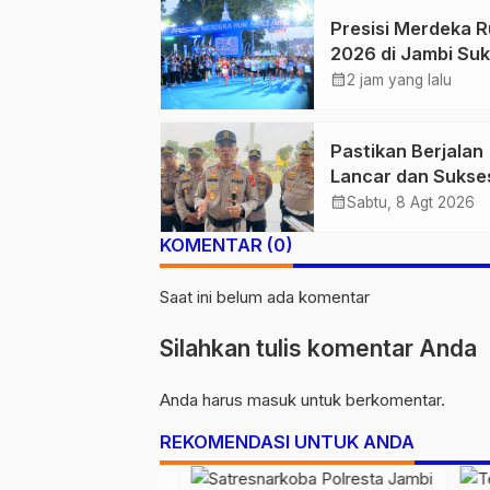
Presisi Merdeka 
2026 di Jambi Su
Digelar, Ribuan P
calendar_month
2 jam yang lalu
Ramaikan Event
Nasional
Pastikan Berjalan
Lancar dan Sukse
Polda Jambi Siap
calendar_month
Sabtu, 8 Agt 2026
Pengamanan Berl
KOMENTAR (0)
untuk 8.750 Pelari
1.848 Personel K
Saat ini belum ada komentar
Presisi Merdeka 
Silahkan tulis komentar Anda
Anda harus
masuk
untuk berkomentar.
REKOMENDASI UNTUK ANDA