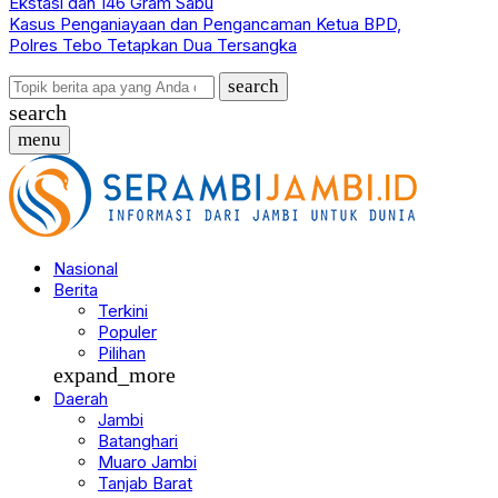
Ekstasi dan 146 Gram Sabu
Kasus Penganiayaan dan Pengancaman Ketua BPD,
Polres Tebo Tetapkan Dua Tersangka
search
search
menu
Nasional
Berita
Terkini
Populer
Pilihan
expand_more
Daerah
Jambi
Batanghari
Muaro Jambi
Tanjab Barat