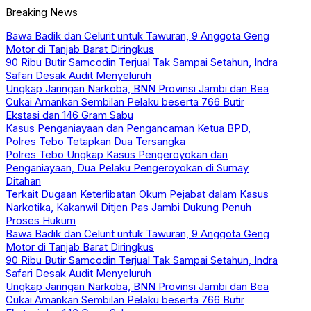
Breaking News
Bawa Badik dan Celurit untuk Tawuran, 9 Anggota Geng
Motor di Tanjab Barat Diringkus
90 Ribu Butir Samcodin Terjual Tak Sampai Setahun, Indra
Safari Desak Audit Menyeluruh
Ungkap Jaringan Narkoba, BNN Provinsi Jambi dan Bea
Cukai Amankan Sembilan Pelaku beserta 766 Butir
Ekstasi dan 146 Gram Sabu
Kasus Penganiayaan dan Pengancaman Ketua BPD,
Polres Tebo Tetapkan Dua Tersangka
Polres Tebo Ungkap Kasus Pengeroyokan dan
Penganiayaan, Dua Pelaku Pengeroyokan di Sumay
Ditahan
Terkait Dugaan Keterlibatan Okum Pejabat dalam Kasus
Narkotika, Kakanwil Ditjen Pas Jambi Dukung Penuh
Proses Hukum
Bawa Badik dan Celurit untuk Tawuran, 9 Anggota Geng
Motor di Tanjab Barat Diringkus
90 Ribu Butir Samcodin Terjual Tak Sampai Setahun, Indra
Safari Desak Audit Menyeluruh
Ungkap Jaringan Narkoba, BNN Provinsi Jambi dan Bea
Cukai Amankan Sembilan Pelaku beserta 766 Butir