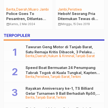
Berita
Daerah
Muaro Jambi
Jambi
Peristiwa
Police Goes To
Heboh! Seorang Pria
Pesantren, Ditlantas
Ditemukan Tewas di
Polda Jambi Sambangi
Kamar Hotel Abadi
calendar_month
Kamis, 2 Mei 2024
calendar_month
Minggu, 15 Des 2019
Pesantren Serambi
Suite
Mekkah Sungai Bahar
TERPOPULER
Tawuran Geng Motor di Tanjab Barat,
Satu Remaja Kritis Dibacok, 3 Pelaku
Berita
Daerah
Hukum & Kriminal
Tanjab Barat
Ditangkap
Speed Boat Bermuatan 24 Penumpang
Tabrak Togok di Kuala Tungkal, Kapten
Berita
Peristiwa
Tanjab Barat
Terkini
Sempat Hilang
Rayakan Anniversary ke-1, TS Billiard
Gelar Turnamen 9 Ball Berhadiah Rp50,8
Berita
Tanjab Barat
Terkini
Juta