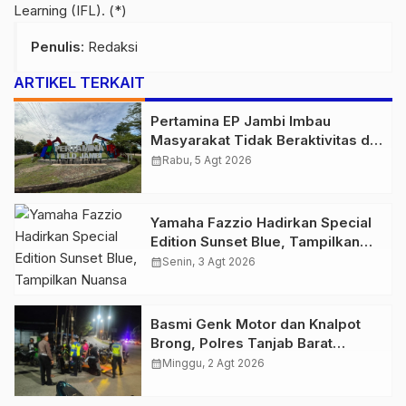
Learning (IFL). (*)
Penulis
: Redaksi
ARTIKEL TERKAIT
Pertamina EP Jambi Imbau
Masyarakat Tidak Beraktivitas di
Atas Jalur Pipa Migas Demi
calendar_month
Rabu, 5 Agt 2026
Keselamatan Bersama
Yamaha Fazzio Hadirkan Special
Edition Sunset Blue, Tampilkan
Nuansa Retro Summer yang
calendar_month
Senin, 3 Agt 2026
Semakin Skena
Basmi Genk Motor dan Knalpot
Brong, Polres Tanjab Barat
Amankan Belasan Kendaraan
calendar_month
Minggu, 2 Agt 2026