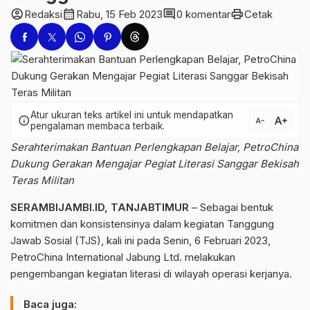
account_circle
calendar_month
comment
print
Redaksi
Rabu, 15 Feb 2023
0 komentar
Cetak
Atur ukuran teks artikel ini untuk mendapatkan
text_increase
info
text_decrease
pengalaman membaca terbaik.
Serahterimakan Bantuan Perlengkapan Belajar, PetroChina
Dukung Gerakan Mengajar Pegiat Literasi Sanggar Bekisah
Teras Militan
SERAMBIJAMBI.ID, TANJABTIMUR
– Sebagai bentuk
komitmen dan konsistensinya dalam kegiatan Tanggung
Jawab Sosial (TJS), kali ini pada Senin, 6 Februari 2023,
PetroChina International Jabung Ltd. melakukan
pengembangan kegiatan literasi di wilayah operasi kerjanya.
Baca juga: