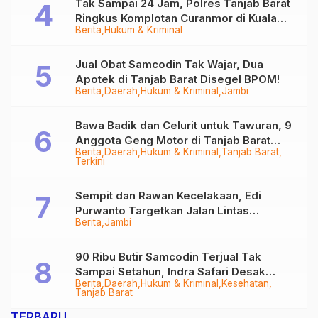
Tak Sampai 24 Jam, Polres Tanjab Barat
Ringkus Komplotan Curanmor di Kuala
Berita
Hukum & Kriminal
Tungkal
Jual Obat Samcodin Tak Wajar, Dua
Apotek di Tanjab Barat Disegel BPOM!
Berita
Daerah
Hukum & Kriminal
Jambi
Bawa Badik dan Celurit untuk Tawuran, 9
Anggota Geng Motor di Tanjab Barat
Berita
Daerah
Hukum & Kriminal
Tanjab Barat
Diringkus
Terkini
Sempit dan Rawan Kecelakaan, Edi
Purwanto Targetkan Jalan Lintas
Berita
Jambi
Tungkal-Jambi Mulus di 2028
90 Ribu Butir Samcodin Terjual Tak
Sampai Setahun, Indra Safari Desak
Berita
Daerah
Hukum & Kriminal
Kesehatan
Audit Menyeluruh
Tanjab Barat
TERBARU