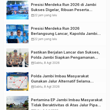
Presisi Merdeka Run 2026 di Jambi
Sukses Digelar, Ribuan Peserta
Ramaikan Event Nasional
calendar_month
22 jam yang lalu
Presisi Merdeka Run 2026
Berlangsung Lancar, Kapolda Jambi
Ucapkan Terimakasih dan Apresiasi
calendar_month
22 jam yang lalu
Dukungan Masyarakat
Pastikan Berjalan Lancar dan Sukses,
Polda Jambi Siapkan Pengamanan
Berlapis untuk 8.750 Pelari, 1.848
calendar_month
Sabtu, 8 Agt 2026
Personel Kawal Presisi Merdeka Run
Polda Jambi Imbau Masyarakat
Gunakan Jalur Alternatif Selama
Pelaksanaan Presisi Merdeka Run
calendar_month
Sabtu, 8 Agt 2026
2026
Pertamina EP Jambi Imbau Masyarakat
Tidak Beraktivitas di Atas Jalur Pipa