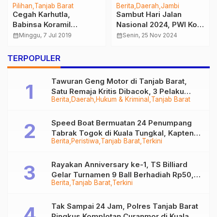
Pilihan
Tanjab Barat
Berita
Daerah
Jambi
Cegah Karhutla,
Sambut Hari Jalan
Babinsa Koramil
Nasional 2024, PWI Kota
Tungkal Ilir Lakukan
Jambi bersama BPJN
calendar_month
Minggu, 7 Jul 2019
calendar_month
Senin, 25 Nov 2024
Patroli
Gelar Lomba Karya
Jurnalistik dan Video,
TERPOPULER
Ini Ketentuannya
Tawuran Geng Motor di Tanjab Barat,
Satu Remaja Kritis Dibacok, 3 Pelaku
Berita
Daerah
Hukum & Kriminal
Tanjab Barat
Ditangkap
Speed Boat Bermuatan 24 Penumpang
Tabrak Togok di Kuala Tungkal, Kapten
Berita
Peristiwa
Tanjab Barat
Terkini
Sempat Hilang
Rayakan Anniversary ke-1, TS Billiard
Gelar Turnamen 9 Ball Berhadiah Rp50,8
Berita
Tanjab Barat
Terkini
Juta
Tak Sampai 24 Jam, Polres Tanjab Barat
Ringkus Komplotan Curanmor di Kuala