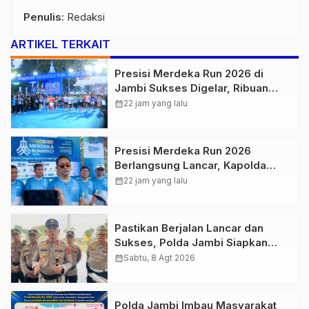
Penulis
: Redaksi
ARTIKEL TERKAIT
Presisi Merdeka Run 2026 di
Jambi Sukses Digelar, Ribuan
Peserta Ramaikan Event Nasional
calendar_month
22 jam yang lalu
Presisi Merdeka Run 2026
Berlangsung Lancar, Kapolda
Jambi Ucapkan Terimakasih dan
calendar_month
22 jam yang lalu
Apresiasi Dukungan Masyarakat
Pastikan Berjalan Lancar dan
Sukses, Polda Jambi Siapkan
Pengamanan Berlapis untuk 8.750
calendar_month
Sabtu, 8 Agt 2026
Pelari, 1.848 Personel Kawal
Presisi Merdeka Run
Polda Jambi Imbau Masyarakat