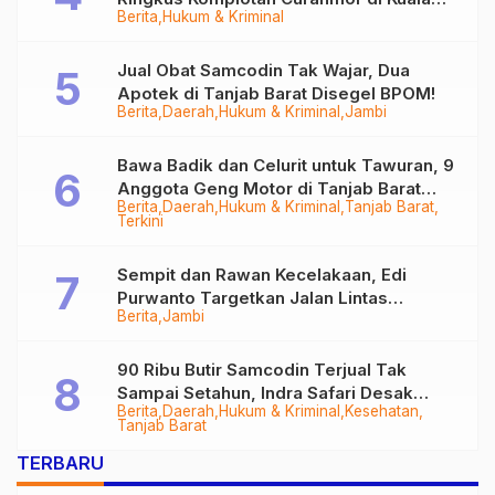
Berita
Hukum & Kriminal
Tungkal
Jual Obat Samcodin Tak Wajar, Dua
Apotek di Tanjab Barat Disegel BPOM!
Berita
Daerah
Hukum & Kriminal
Jambi
Bawa Badik dan Celurit untuk Tawuran, 9
Anggota Geng Motor di Tanjab Barat
Berita
Daerah
Hukum & Kriminal
Tanjab Barat
Diringkus
Terkini
Sempit dan Rawan Kecelakaan, Edi
Purwanto Targetkan Jalan Lintas
Berita
Jambi
Tungkal-Jambi Mulus di 2028
90 Ribu Butir Samcodin Terjual Tak
Sampai Setahun, Indra Safari Desak
Berita
Daerah
Hukum & Kriminal
Kesehatan
Audit Menyeluruh
Tanjab Barat
TERBARU