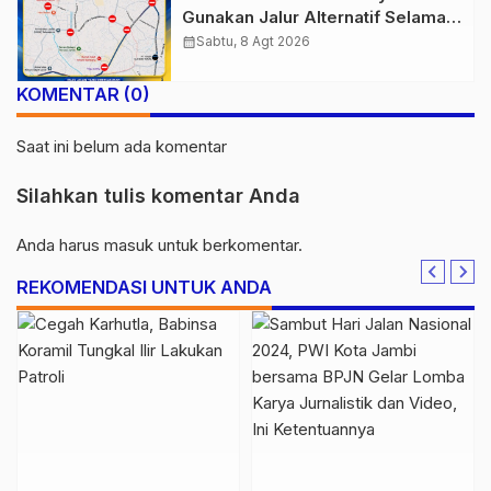
Gunakan Jalur Alternatif Selama
Pelaksanaan Presisi Merdeka Run
calendar_month
Sabtu, 8 Agt 2026
2026
KOMENTAR (0)
Saat ini belum ada komentar
Silahkan tulis komentar Anda
Anda harus
masuk
untuk berkomentar.
REKOMENDASI UNTUK ANDA