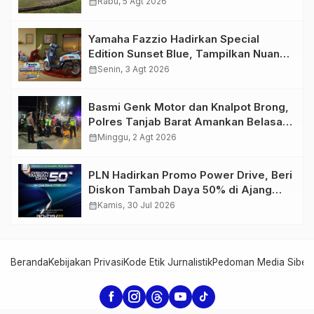
Migas Demi Keselamatan Bersama
calendar_month
Rabu, 5 Agt 2026
Yamaha Fazzio Hadirkan Special
Edition Sunset Blue, Tampilkan Nuansa
Retro Summer yang Semakin Skena
calendar_month
Senin, 3 Agt 2026
Basmi Genk Motor dan Knalpot Brong,
Polres Tanjab Barat Amankan Belasan
Kendaraan
calendar_month
Minggu, 2 Agt 2026
PLN Hadirkan Promo Power Drive, Beri
Diskon Tambah Daya 50% di Ajang
GIIAS 2026
calendar_month
Kamis, 30 Jul 2026
Beranda
Kebijakan Privasi
Kode Etik Jurnalistik
Pedoman Media Siber