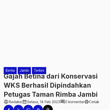
Berita
Jambi
Terkini
Gajah Betina dari Konservasi
WKS Berhasil Dipindahkan
Petugas Taman Rimba Jambi
account_circle
calendar_month
comment
print
Redaksi
Selasa, 14 Feb 2023
0 komentar
Cetak