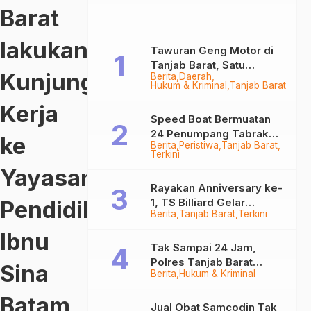
Gram
Gram
Barat
Sabu
Sabu
lakukan
Tawuran Geng Motor di
Tanjab Barat, Satu
Kunjungan
Berita
Daerah
Remaja Kritis Dibacok, 3
Hukum & Kriminal
Tanjab Barat
Pelaku Ditangkap
Kerja
Speed Boat Bermuatan
24 Penumpang Tabrak
ke
Berita
Peristiwa
Tanjab Barat
Togok di Kuala Tungkal,
Terkini
Kapten Sempat Hilang
Yayasan
Rayakan Anniversary ke-
Pendidikan
1, TS Billiard Gelar
Berita
Tanjab Barat
Terkini
Turnamen 9 Ball
Berhadiah Rp50,8 Juta
Ibnu
Tak Sampai 24 Jam,
Polres Tanjab Barat
Sina
Berita
Hukum & Kriminal
Ringkus Komplotan
Curanmor di Kuala
Batam
Tungkal
Jual Obat Samcodin Tak