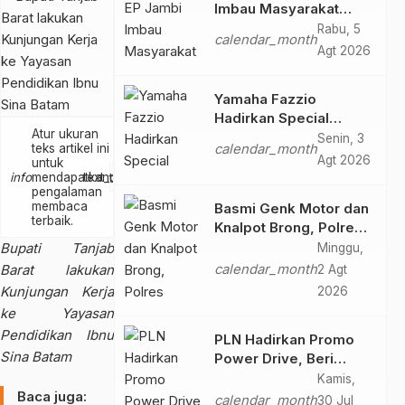
Imbau Masyarakat
Tidak Beraktivitas di
Rabu, 5
calendar_month
Atas Jalur Pipa Migas
Agt 2026
Demi Keselamatan
Bersama
Yamaha Fazzio
Hadirkan Special
Atur ukuran
Edition Sunset Blue,
Senin, 3
teks artikel ini
calendar_month
Tampilkan Nuansa
Agt 2026
untuk
Retro Summer yang
text_increase
info
mendapatkan
text_decrease
pengalaman
Semakin Skena
membaca
Basmi Genk Motor dan
terbaik.
Knalpot Brong, Polres
Tanjab Barat Amankan
Bupati Tanjab
Minggu,
Belasan Kendaraan
Barat lakukan
calendar_month
2 Agt
Kunjungan Kerja
2026
ke Yayasan
Pendidikan Ibnu
PLN Hadirkan Promo
Sina Batam
Power Drive, Beri
Diskon Tambah Daya
Kamis,
Baca juga:
50% di Ajang GIIAS
calendar_month
30 Jul