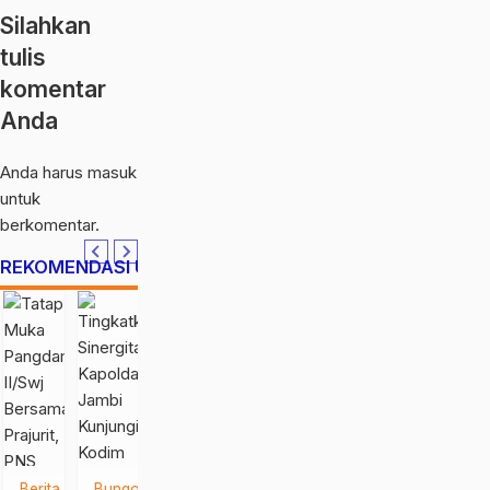
Silahkan
tulis
komentar
Anda
Anda harus
masuk
untuk
berkomentar.
REKOMENDASI UNTUK ANDA
Berita
Bungo
Hukum
Berita
Berita
Berita
Ber