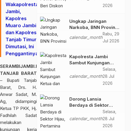
2026
Wakapolresta
2026
Jambi,
Kapolres
Ungkap Jaringan
Muaro Jambi
Narkoba, BNN Provinsi
dan Kapolres
Jambi dan Bea Cukai
Rabu, 29
calendar_month
Tanjab Timur
Amankan Sembilan
Jul 2026
Pelaku beserta 766
Dimutasi, Ini
Butir Ekstasi dan 146
Penggantinya
Kapolresta Jambi
Gram Sabu
Sambut Kunjungan
SERAMBIJAMBI.ID,
Ketua dan Pengurus
Selasa,
TANJAB BARAT
PWI Kota Jambi
calendar_month
28 Jul
– Bupati Tanjab
Perkuat Sinergi dan
2026
Barat, Drs. H.
Kolaborasi
Anwar Sadat, M.
Dorong Lansia
Ag, didampingi
Berdaya di Sektor
Ketua TP PKK, Hj.
Hijau, Pertamina EP
Selasa,
Fadhilah Sadat
Jambi Gagas
calendar_month
28 Jul
melakukan
Lansiapreneur Batik
2026
kunjungan kerja
Eco-Print