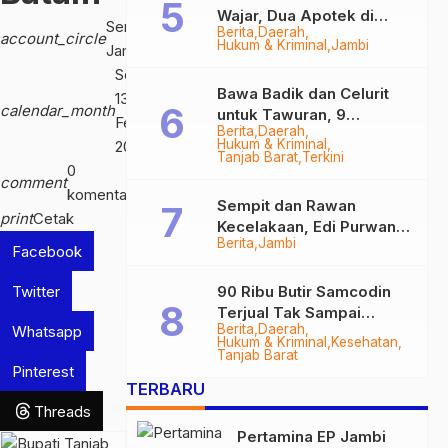
Wajar, Dua Apotek di
Serambi
Berita
Daerah
Tanjab Barat Disegel
account_circle
Hukum & Kriminal
Jambi
Jambi
BPOM!
Senin,
Bawa Badik dan Celurit
13
calendar_month
untuk Tawuran, 9
Feb
Berita
Daerah
Anggota Geng Motor di
Hukum & Kriminal
2023
Tanjab Barat Diringkus
Tanjab Barat
Terkini
0
comment
komentar
Sempit dan Rawan
print
Cetak
Kecelakaan, Edi Purwanto
Berita
Jambi
Targetkan Jalan Lintas
Facebook
Tungkal-Jambi Mulus di
2028
Twitter
90 Ribu Butir Samcodin
Terjual Tak Sampai
Berita
Daerah
Whatsapp
Setahun, Indra Safari
Hukum & Kriminal
Kesehatan
Desak Audit Menyeluruh
Tanjab Barat
Pinterest
TERBARU
Threads
Pertamina EP Jambi