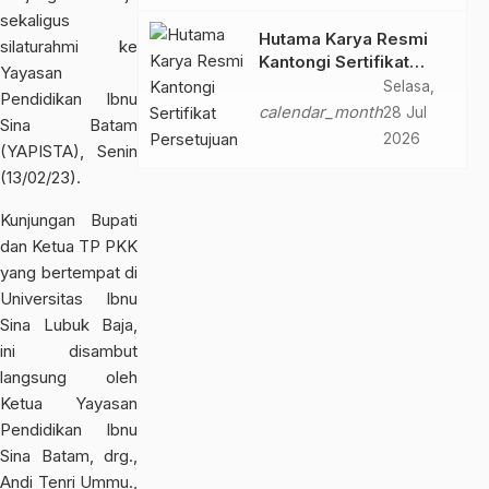
sekaligus
Hutama Karya Resmi
silaturahmi ke
Kantongi Sertifikat
Yayasan
Persetujuan Laik
Selasa,
Pendidikan Ibnu
Fungsi Struktur
calendar_month
28 Jul
Sina Batam
Jembatan Musi V Tol
2026
(YAPISTA), Senin
Palembang–Betung
(13/02/23).
Kunjungan Bupati
dan Ketua TP PKK
yang bertempat di
Universitas Ibnu
Sina Lubuk Baja,
ini disambut
langsung oleh
Ketua Yayasan
Pendidikan Ibnu
Sina Batam, drg.,
Andi Tenri Ummu.,