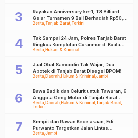
Rayakan Anniversary ke-1, TS Billiard
Gelar Turnamen 9 Ball Berhadiah Rp50,8
Berita
Tanjab Barat
Terkini
Juta
Tak Sampai 24 Jam, Polres Tanjab Barat
Ringkus Komplotan Curanmor di Kuala
Berita
Hukum & Kriminal
Tungkal
Jual Obat Samcodin Tak Wajar, Dua
Apotek di Tanjab Barat Disegel BPOM!
Berita
Daerah
Hukum & Kriminal
Jambi
Bawa Badik dan Celurit untuk Tawuran, 9
Anggota Geng Motor di Tanjab Barat
Berita
Daerah
Hukum & Kriminal
Tanjab Barat
Diringkus
Terkini
Sempit dan Rawan Kecelakaan, Edi
Purwanto Targetkan Jalan Lintas
Berita
Jambi
Tungkal-Jambi Mulus di 2028