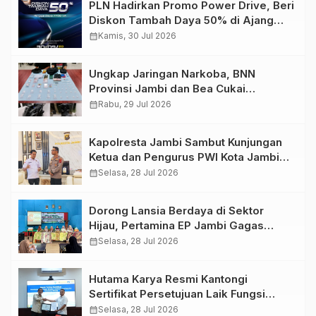
PLN Hadirkan Promo Power Drive, Beri
Diskon Tambah Daya 50% di Ajang
GIIAS 2026
calendar_month
Kamis, 30 Jul 2026
Ungkap Jaringan Narkoba, BNN
Provinsi Jambi dan Bea Cukai
Amankan Sembilan Pelaku beserta
calendar_month
Rabu, 29 Jul 2026
766 Butir Ekstasi dan 146 Gram Sabu
Kapolresta Jambi Sambut Kunjungan
Ketua dan Pengurus PWI Kota Jambi
Perkuat Sinergi dan Kolaborasi
calendar_month
Selasa, 28 Jul 2026
Dorong Lansia Berdaya di Sektor
Hijau, Pertamina EP Jambi Gagas
Lansiapreneur Batik Eco-Print
calendar_month
Selasa, 28 Jul 2026
Hutama Karya Resmi Kantongi
Sertifikat Persetujuan Laik Fungsi
Struktur Jembatan Musi V Tol
calendar_month
Selasa, 28 Jul 2026