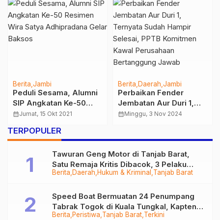
Berita
Jambi
Berita
Daerah
Jambi
Peduli Sesama, Alumni
Perbaikan Fender
SIP Angkatan Ke-50
Jembatan Aur Duri 1,
Resimen Wira Satya
Ternyata Sudah Hampir
calendar_month
Jumat, 15 Okt 2021
calendar_month
Minggu, 3 Nov 2024
Adhipradana Gelar
Selesai, PPTB
TERPOPULER
Baksos
Komitmen Kawal
Perusahaan
Tawuran Geng Motor di Tanjab Barat,
Bertanggung Jawab
Satu Remaja Kritis Dibacok, 3 Pelaku
Berita
Daerah
Hukum & Kriminal
Tanjab Barat
Ditangkap
Speed Boat Bermuatan 24 Penumpang
Tabrak Togok di Kuala Tungkal, Kapten
Berita
Peristiwa
Tanjab Barat
Terkini
Sempat Hilang