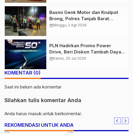
Basmi Genk Motor dan Knalpot
Brong, Polres Tanjab Barat
Amankan Belasan Kendaraan
calendar_month
Minggu, 2 Agt 2026
PLN Hadirkan Promo Power
Drive, Beri Diskon Tambah Daya
50% di Ajang GIIAS 2026
calendar_month
Kamis, 30 Jul 2026
KOMENTAR (0)
Saat ini belum ada komentar
Silahkan tulis komentar Anda
Anda harus
masuk
untuk berkomentar.
REKOMENDASI UNTUK ANDA