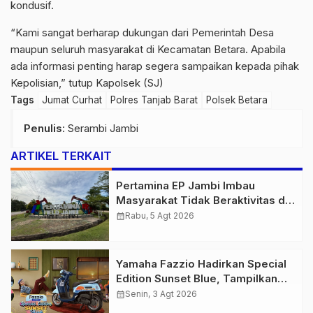
kondusif.
“Kami sangat berharap dukungan dari Pemerintah Desa
maupun seluruh masyarakat di Kecamatan Betara. Apabila
ada informasi penting harap segera sampaikan kepada pihak
Kepolisian,” tutup Kapolsek (SJ)
Tags
Jumat Curhat
Polres Tanjab Barat
Polsek Betara
Penulis
: Serambi Jambi
ARTIKEL TERKAIT
Pertamina EP Jambi Imbau
Masyarakat Tidak Beraktivitas di
Atas Jalur Pipa Migas Demi
calendar_month
Rabu, 5 Agt 2026
Keselamatan Bersama
Yamaha Fazzio Hadirkan Special
Edition Sunset Blue, Tampilkan
Nuansa Retro Summer yang
calendar_month
Senin, 3 Agt 2026
Semakin Skena