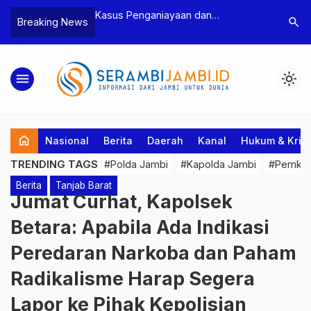
n Narkoba, BNN
Kasus Penganiayaan dan
Polres T
search
Breaking News
dan Bea Cukai
Pengancaman Ketua BPD, Polres
Pengeroy
an Pelaku beserta
Tebo Tetapkan Dua Tersangka
Dua Pela
si dan 146 Gram
Ditahan
menu
light_mode
home
Nasional
Berita
Daerah
Kanal
Hukum & Krim
TRENDING TAGS
#Polda Jambi
#Kapolda Jambi
#Pemkab
Berita
Tanjab Barat
Jumat Curhat, Kapolsek
Betara: Apabila Ada Indikasi
Peredaran Narkoba dan Paham
Radikalisme Harap Segera
Lapor ke Pihak Kepolisian