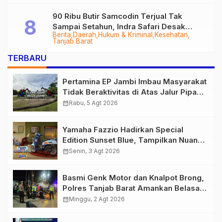
90 Ribu Butir Samcodin Terjual Tak
Sampai Setahun, Indra Safari Desak
Berita
Daerah
Hukum & Kriminal
Kesehatan
Audit Menyeluruh
Tanjab Barat
TERBARU
Pertamina EP Jambi Imbau Masyarakat
Tidak Beraktivitas di Atas Jalur Pipa
Migas Demi Keselamatan Bersama
calendar_month
Rabu, 5 Agt 2026
Yamaha Fazzio Hadirkan Special
Edition Sunset Blue, Tampilkan Nuansa
Retro Summer yang Semakin Skena
calendar_month
Senin, 3 Agt 2026
Basmi Genk Motor dan Knalpot Brong,
Polres Tanjab Barat Amankan Belasan
Kendaraan
calendar_month
Minggu, 2 Agt 2026