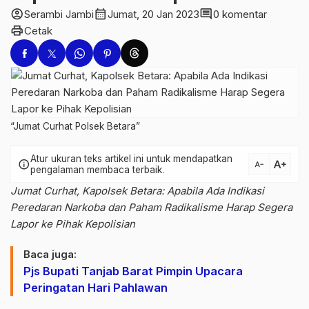
account_circle
calendar_month
comment
Serambi Jambi
Jumat, 20 Jan 2023
0 komentar
print
Cetak
“Jumat Curhat Polsek Betara”
Atur ukuran teks artikel ini untuk mendapatkan
text_increase
info
text_decrease
pengalaman membaca terbaik.
Jumat Curhat, Kapolsek Betara: Apabila Ada Indikasi
Peredaran Narkoba dan Paham Radikalisme Harap Segera
Lapor ke Pihak Kepolisian
Baca juga:
Pjs Bupati Tanjab Barat Pimpin Upacara
Peringatan Hari Pahlawan