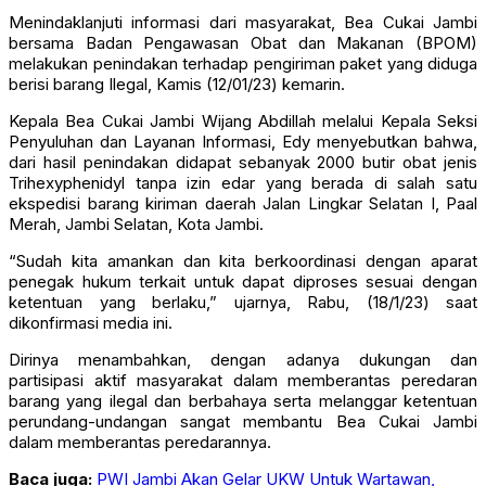
Menindaklanjuti informasi dari masyarakat, Bea Cukai Jambi
bersama Badan Pengawasan Obat dan Makanan (BPOM)
melakukan penindakan terhadap pengiriman paket yang diduga
berisi barang Ilegal, Kamis (12/01/23) kemarin.
Kepala Bea Cukai Jambi Wijang Abdillah melalui Kepala Seksi
Penyuluhan dan Layanan Informasi, Edy menyebutkan bahwa,
dari hasil penindakan didapat sebanyak 2000 butir obat jenis
Trihexyphenidyl tanpa izin edar yang berada di salah satu
ekspedisi barang kiriman daerah Jalan Lingkar Selatan I, Paal
Merah, Jambi Selatan, Kota Jambi.
“Sudah kita amankan dan kita berkoordinasi dengan aparat
penegak hukum terkait untuk dapat diproses sesuai dengan
ketentuan yang berlaku,” ujarnya, Rabu, (18/1/23) saat
dikonfirmasi media ini.
Dirinya menambahkan, dengan adanya dukungan dan
partisipasi aktif masyarakat dalam memberantas peredaran
barang yang ilegal dan berbahaya serta melanggar ketentuan
perundang-undangan sangat membantu Bea Cukai Jambi
dalam memberantas peredarannya.
Baca juga:
PWI Jambi Akan Gelar UKW Untuk Wartawan,