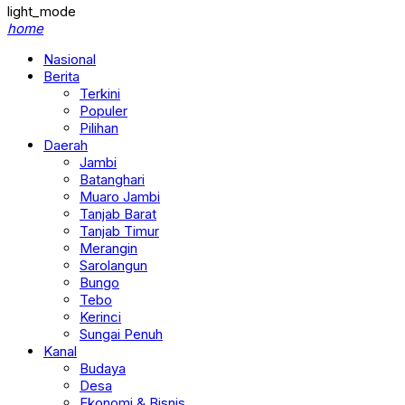
light_mode
home
Nasional
Berita
Terkini
Populer
Pilihan
Daerah
Jambi
Batanghari
Muaro Jambi
Tanjab Barat
Tanjab Timur
Merangin
Sarolangun
Bungo
Tebo
Kerinci
Sungai Penuh
Kanal
Budaya
Desa
Ekonomi & Bisnis