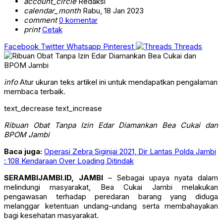
account_circle
Redaksi
calendar_month
Rabu, 18 Jan 2023
comment
0 komentar
print
Cetak
Facebook
Twitter
Whatsapp
Pinterest
Threads
info
Atur ukuran teks artikel ini untuk mendapatkan pengalaman
membaca terbaik.
text_decrease
text_increase
Ribuan Obat Tanpa Izin Edar Diamankan Bea Cukai dan
BPOM Jambi
Baca juga:
Operasi Zebra Siginjai 2021, Dir Lantas Polda Jambi
: 108 Kendaraan Over Loading Ditindak
SERAMBIJAMBI.ID, JAMB
I
–
Sebagai upaya nyata dalam
melindungi masyarakat, Bea Cukai Jambi melakukan
pengawasan terhadap peredaran barang yang diduga
melanggar ketentuan undang-undang serta membahayakan
bagi kesehatan masyarakat.