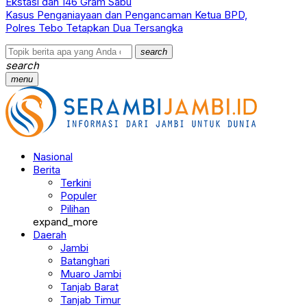
Ekstasi dan 146 Gram Sabu
Kasus Penganiayaan dan Pengancaman Ketua BPD,
Polres Tebo Tetapkan Dua Tersangka
search
search
menu
Nasional
Berita
Terkini
Populer
Pilihan
expand_more
Daerah
Jambi
Batanghari
Muaro Jambi
Tanjab Barat
Tanjab Timur