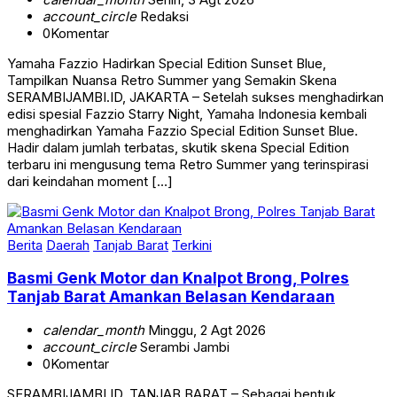
account_circle
Redaksi
0
Komentar
Yamaha Fazzio Hadirkan Special Edition Sunset Blue,
Tampilkan Nuansa Retro Summer yang Semakin Skena
SERAMBIJAMBI.ID, JAKARTA – Setelah sukses menghadirkan
edisi spesial Fazzio Starry Night, Yamaha Indonesia kembali
menghadirkan Yamaha Fazzio Special Edition Sunset Blue.
Hadir dalam jumlah terbatas, skutik skena Special Edition
terbaru ini mengusung tema Retro Summer yang terinspirasi
dari keindahan moment […]
Berita
Daerah
Tanjab Barat
Terkini
Basmi Genk Motor dan Knalpot Brong, Polres
Tanjab Barat Amankan Belasan Kendaraan
calendar_month
Minggu, 2 Agt 2026
account_circle
Serambi Jambi
0
Komentar
SERAMBIJAMBI.ID, TANJAB BARAT – Sebagai bentuk