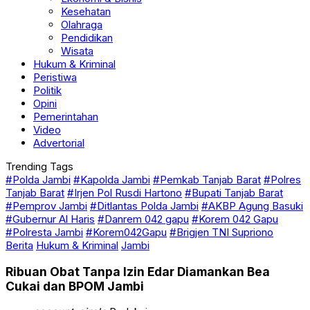
Kesehatan
Olahraga
Pendidikan
Wisata
Hukum & Kriminal
Peristiwa
Politik
Opini
Pemerintahan
Video
Advertorial
Trending Tags
#Polda Jambi
#Kapolda Jambi
#Pemkab Tanjab Barat
#Polres
Tanjab Barat
#Irjen Pol Rusdi Hartono
#Bupati Tanjab Barat
#Pemprov Jambi
#Ditlantas Polda Jambi
#AKBP Agung Basuki
#Gubernur Al Haris
#Danrem 042 gapu
#Korem 042 Gapu
#Polresta Jambi
#Korem042Gapu
#Brigjen TNI Supriono
Berita
Hukum & Kriminal
Jambi
Ribuan Obat Tanpa Izin Edar Diamankan Bea
Cukai dan BPOM Jambi