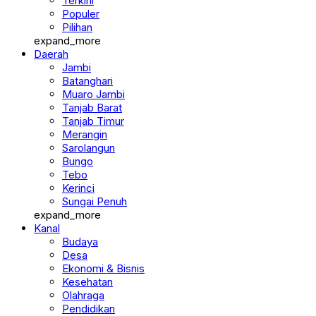
Terkini
Populer
Pilihan
expand_more
Daerah
Jambi
Batanghari
Muaro Jambi
Tanjab Barat
Tanjab Timur
Merangin
Sarolangun
Bungo
Tebo
Kerinci
Sungai Penuh
expand_more
Kanal
Budaya
Desa
Ekonomi & Bisnis
Kesehatan
Olahraga
Pendidikan