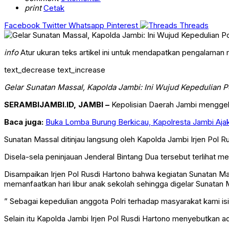
print
Cetak
Facebook
Twitter
Whatsapp
Pinterest
Threads
info
Atur ukuran teks artikel ini untuk mendapatkan pengalaman
text_decrease
text_increase
Gelar Sunatan Massal, Kapolda Jambi: Ini Wujud Kepedulian P
SERAMBIJAMBI.ID, JAMBI –
Kepolisian Daerah Jambi menggela
Baca juga:
Buka Lomba Burung Berkicau, Kapolresta Jambi Ajak
Sunatan Massal ditinjau langsung oleh Kapolda Jambi Irjen Pol
Disela-sela peninjauan Jenderal Bintang Dua tersebut terlihat
Disampaikan Irjen Pol Rusdi Hartono bahwa kegiatan Sunatan M
memanfaatkan hari libur anak sekolah sehingga digelar Sunatan 
” Sebagai kepedulian anggota Polri terhadap masyarakat kami isi 
Selain itu Kapolda Jambi Irjen Pol Rusdi Hartono menyebutkan ad