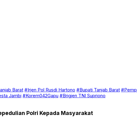
anjab Barat
#Irjen Pol Rusdi Hartono
#Bupati Tanjab Barat
#Pempr
esta Jambi
#Korem042Gapu
#Brigjen TNI Supriono
Kepedulian Polri Kepada Masyarakat