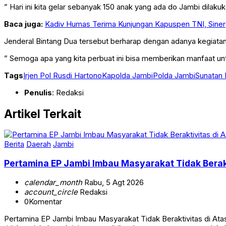
” Hari ini kita gelar sebanyak 150 anak yang ada do Jambi dilak
Baca juga:
Kadiv Humas Terima Kunjungan Kapuspen TNI, Siner
Jenderal Bintang Dua tersebut berharap dengan adanya kegiatan 
” Semoga apa yang kita perbuat ini bisa memberikan manfaat untu
Tags
Irjen Pol Rusdi Hartono
Kapolda Jambi
Polda Jambi
Sunatan 
Penulis
: Redaksi
Artikel Terkait
Berita
Daerah
Jambi
Pertamina EP Jambi Imbau Masyarakat Tidak Berak
calendar_month
Rabu, 5 Agt 2026
account_circle
Redaksi
0
Komentar
Pertamina EP Jambi Imbau Masyarakat Tidak Beraktivitas di 