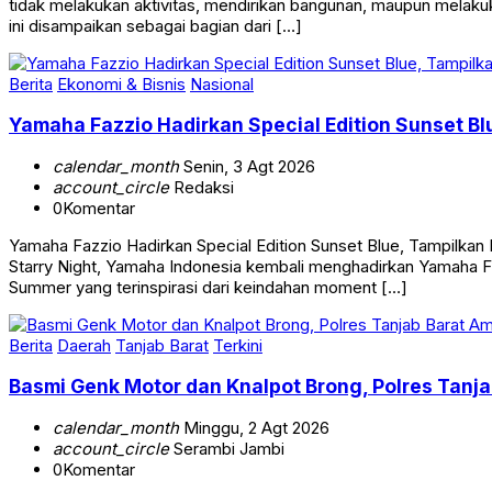
tidak melakukan aktivitas, mendirikan bangunan, maupun melakuk
ini disampaikan sebagai bagian dari […]
Berita
Ekonomi & Bisnis
Nasional
Yamaha Fazzio Hadirkan Special Edition Sunset 
calendar_month
Senin, 3 Agt 2026
account_circle
Redaksi
0
Komentar
Yamaha Fazzio Hadirkan Special Edition Sunset Blue, Tampilk
Starry Night, Yamaha Indonesia kembali menghadirkan Yamaha Faz
Summer yang terinspirasi dari keindahan moment […]
Berita
Daerah
Tanjab Barat
Terkini
Basmi Genk Motor dan Knalpot Brong, Polres Tan
calendar_month
Minggu, 2 Agt 2026
account_circle
Serambi Jambi
0
Komentar