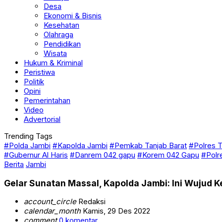
Desa
Ekonomi & Bisnis
Kesehatan
Olahraga
Pendidikan
Wisata
Hukum & Kriminal
Peristiwa
Politik
Opini
Pemerintahan
Video
Advertorial
Trending Tags
#Polda Jambi
#Kapolda Jambi
#Pemkab Tanjab Barat
#Polres T
#Gubernur Al Haris
#Danrem 042 gapu
#Korem 042 Gapu
#Polr
Berita
Jambi
Gelar Sunatan Massal, Kapolda Jambi: Ini Wujud 
account_circle
Redaksi
calendar_month
Kamis, 29 Des 2022
comment
0 komentar