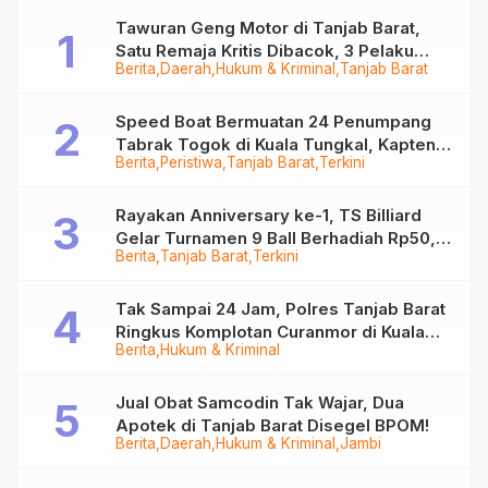
Bekisah Teras Militan
Tawuran Geng Motor di Tanjab Barat,
Satu Remaja Kritis Dibacok, 3 Pelaku
Berita
Daerah
Hukum & Kriminal
Tanjab Barat
Ditangkap
Speed Boat Bermuatan 24 Penumpang
Tabrak Togok di Kuala Tungkal, Kapten
Berita
Peristiwa
Tanjab Barat
Terkini
Sempat Hilang
Rayakan Anniversary ke-1, TS Billiard
Gelar Turnamen 9 Ball Berhadiah Rp50,8
Berita
Tanjab Barat
Terkini
Juta
Tak Sampai 24 Jam, Polres Tanjab Barat
Ringkus Komplotan Curanmor di Kuala
Berita
Hukum & Kriminal
Tungkal
Jual Obat Samcodin Tak Wajar, Dua
Apotek di Tanjab Barat Disegel BPOM!
Berita
Daerah
Hukum & Kriminal
Jambi