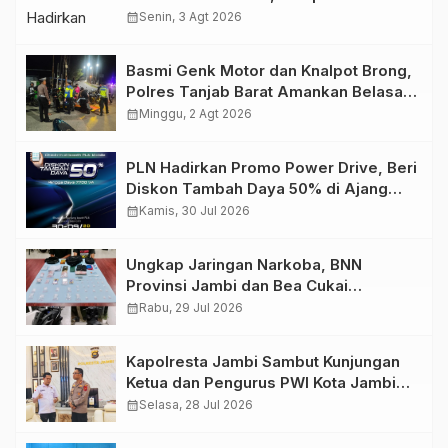
Retro Summer yang Semakin Skena
calendar_month
Senin, 3 Agt 2026
Basmi Genk Motor dan Knalpot Brong,
Polres Tanjab Barat Amankan Belasan
Kendaraan
calendar_month
Minggu, 2 Agt 2026
PLN Hadirkan Promo Power Drive, Beri
Diskon Tambah Daya 50% di Ajang
GIIAS 2026
calendar_month
Kamis, 30 Jul 2026
Ungkap Jaringan Narkoba, BNN
Provinsi Jambi dan Bea Cukai
Amankan Sembilan Pelaku beserta
calendar_month
Rabu, 29 Jul 2026
766 Butir Ekstasi dan 146 Gram Sabu
Kapolresta Jambi Sambut Kunjungan
Ketua dan Pengurus PWI Kota Jambi
Perkuat Sinergi dan Kolaborasi
calendar_month
Selasa, 28 Jul 2026