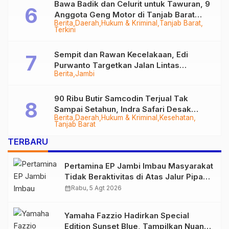
Bawa Badik dan Celurit untuk Tawuran, 9
Anggota Geng Motor di Tanjab Barat
Berita
Daerah
Hukum & Kriminal
Tanjab Barat
Diringkus
Terkini
Sempit dan Rawan Kecelakaan, Edi
Purwanto Targetkan Jalan Lintas
Berita
Jambi
Tungkal-Jambi Mulus di 2028
90 Ribu Butir Samcodin Terjual Tak
Sampai Setahun, Indra Safari Desak
Berita
Daerah
Hukum & Kriminal
Kesehatan
Audit Menyeluruh
Tanjab Barat
TERBARU
Pertamina EP Jambi Imbau Masyarakat
Tidak Beraktivitas di Atas Jalur Pipa
Migas Demi Keselamatan Bersama
calendar_month
Rabu, 5 Agt 2026
Yamaha Fazzio Hadirkan Special
Edition Sunset Blue, Tampilkan Nuansa