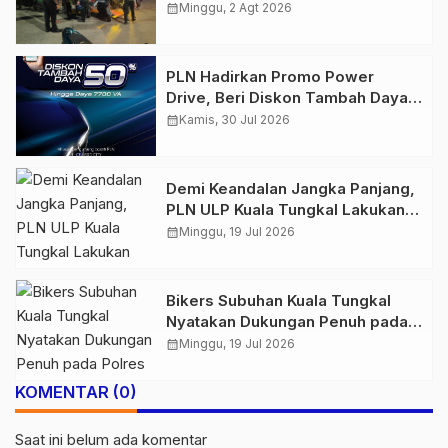
Amankan Belasan Kendaraan
calendar_month
Minggu, 2 Agt 2026
PLN Hadirkan Promo Power
Drive, Beri Diskon Tambah Daya
50% di Ajang GIIAS 2026
calendar_month
Kamis, 30 Jul 2026
Demi Keandalan Jangka Panjang,
PLN ULP Kuala Tungkal Lakukan
Pemeliharaan Jaringan Berkala
calendar_month
Minggu, 19 Jul 2026
Bikers Subuhan Kuala Tungkal
Nyatakan Dukungan Penuh pada
Polres Tanjab Barat Berantas
calendar_month
Minggu, 19 Jul 2026
Geng Motor
KOMENTAR (0)
Saat ini belum ada komentar