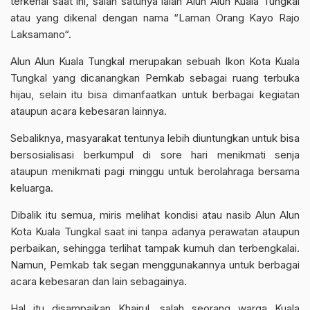
terkenal saat ini, salah satunya ialah
Alun Alun Kuala Tungkal
atau yang dikenal dengan nama “Laman Orang Kayo Rajo
Laksamano“.
Alun Alun Kuala Tungkal
merupakan sebuah Ikon Kota Kuala
Tungkal yang dicanangkan Pemkab sebagai ruang terbuka
hijau, selain itu bisa dimanfaatkan untuk berbagai kegiatan
ataupun acara kebesaran lainnya.
Sebaliknya, masyarakat tentunya lebih diuntungkan untuk bisa
bersosialisasi berkumpul di sore hari menikmati senja
ataupun menikmati pagi minggu untuk berolahraga bersama
keluarga.
Dibalik itu semua, miris melihat kondisi atau nasib
Alun Alun
Kota Kuala Tungkal
saat ini tanpa adanya perawatan ataupun
perbaikan, sehingga terlihat tampak kumuh dan terbengkalai.
Namun, Pemkab tak segan menggunakannya untuk berbagai
acara kebesaran dan lain sebagainya.
Hal itu disampaikan Khairul, salah seorang warga Kuala