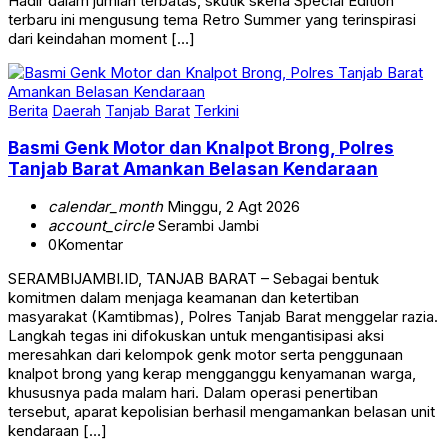
Hadir dalam jumlah terbatas, skutik skena Special Edition
terbaru ini mengusung tema Retro Summer yang terinspirasi
dari keindahan moment […]
Berita
Daerah
Tanjab Barat
Terkini
Basmi Genk Motor dan Knalpot Brong, Polres
Tanjab Barat Amankan Belasan Kendaraan
calendar_month
Minggu, 2 Agt 2026
account_circle
Serambi Jambi
0
Komentar
SERAMBIJAMBI.ID, TANJAB BARAT – Sebagai bentuk
komitmen dalam menjaga keamanan dan ketertiban
masyarakat (Kamtibmas), Polres Tanjab Barat menggelar razia.
Langkah tegas ini difokuskan untuk mengantisipasi aksi
meresahkan dari kelompok genk motor serta penggunaan
knalpot brong yang kerap mengganggu kenyamanan warga,
khususnya pada malam hari. Dalam operasi penertiban
tersebut, aparat kepolisian berhasil mengamankan belasan unit
kendaraan […]