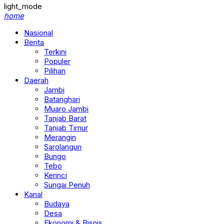
light_mode
home
Nasional
Berita
Terkini
Populer
Pilihan
Daerah
Jambi
Batanghari
Muaro Jambi
Tanjab Barat
Tanjab Timur
Merangin
Sarolangun
Bungo
Tebo
Kerinci
Sungai Penuh
Kanal
Budaya
Desa
Ekonomi & Bisnis