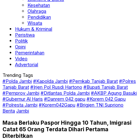
Kesehatan
Olahraga
Pendidikan
Wisata
Hukum & Kriminal
Peristiwa
Politik
Opini
Pemerintahan
Video
Advertorial
Trending Tags
#Polda Jambi
#Kapolda Jambi
#Pemkab Tanjab Barat
#Polres
Tanjab Barat
#Irjen Pol Rusdi Hartono
#Bupati Tanjab Barat
#Pemprov Jambi
#Ditlantas Polda Jambi
#AKBP Agung Basuki
#Gubernur Al Haris
#Danrem 042 gapu
#Korem 042 Gapu
#Polresta Jambi
#Korem042Gapu
#Brigjen TNI Supriono
Berita
Jambi
Masa Berlaku Paspor Hingga 10 Tahun, Imigrasi
Catat 65 Orang Terdata Dihari Pertama
Diterbitkan