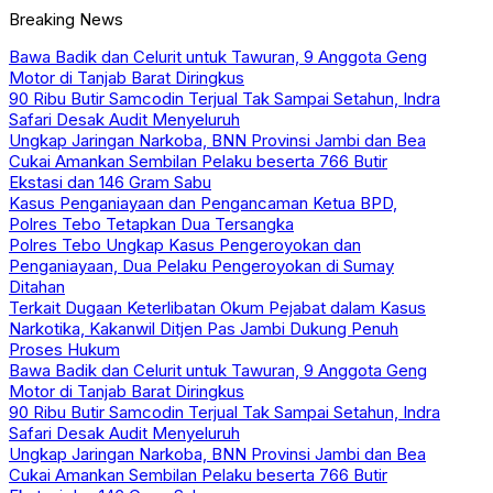
Breaking News
Bawa Badik dan Celurit untuk Tawuran, 9 Anggota Geng
Motor di Tanjab Barat Diringkus
90 Ribu Butir Samcodin Terjual Tak Sampai Setahun, Indra
Safari Desak Audit Menyeluruh
Ungkap Jaringan Narkoba, BNN Provinsi Jambi dan Bea
Cukai Amankan Sembilan Pelaku beserta 766 Butir
Ekstasi dan 146 Gram Sabu
Kasus Penganiayaan dan Pengancaman Ketua BPD,
Polres Tebo Tetapkan Dua Tersangka
Polres Tebo Ungkap Kasus Pengeroyokan dan
Penganiayaan, Dua Pelaku Pengeroyokan di Sumay
Ditahan
Terkait Dugaan Keterlibatan Okum Pejabat dalam Kasus
Narkotika, Kakanwil Ditjen Pas Jambi Dukung Penuh
Proses Hukum
Bawa Badik dan Celurit untuk Tawuran, 9 Anggota Geng
Motor di Tanjab Barat Diringkus
90 Ribu Butir Samcodin Terjual Tak Sampai Setahun, Indra
Safari Desak Audit Menyeluruh
Ungkap Jaringan Narkoba, BNN Provinsi Jambi dan Bea
Cukai Amankan Sembilan Pelaku beserta 766 Butir