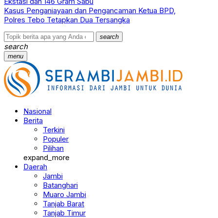
Ekstasi dan 146 Gram Sabu
Kasus Penganiayaan dan Pengancaman Ketua BPD,
Polres Tebo Tetapkan Dua Tersangka
search
search
menu
Nasional
Berita
Terkini
Populer
Pilihan
expand_more
Daerah
Jambi
Batanghari
Muaro Jambi
Tanjab Barat
Tanjab Timur