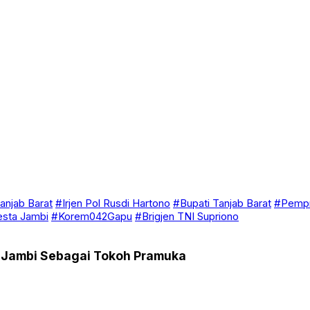
anjab Barat
#Irjen Pol Rusdi Hartono
#Bupati Tanjab Barat
#Pempr
esta Jambi
#Korem042Gapu
#Brigjen TNI Supriono
a Jambi Sebagai Tokoh Pramuka