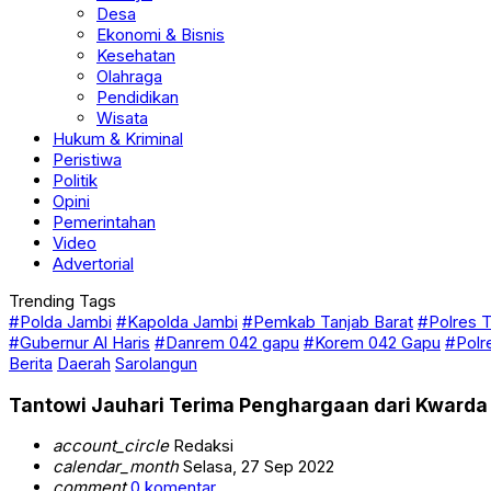
Desa
Ekonomi & Bisnis
Kesehatan
Olahraga
Pendidikan
Wisata
Hukum & Kriminal
Peristiwa
Politik
Opini
Pemerintahan
Video
Advertorial
Trending Tags
#Polda Jambi
#Kapolda Jambi
#Pemkab Tanjab Barat
#Polres T
#Gubernur Al Haris
#Danrem 042 gapu
#Korem 042 Gapu
#Polr
Berita
Daerah
Sarolangun
Tantowi Jauhari Terima Penghargaan dari Kward
account_circle
Redaksi
calendar_month
Selasa, 27 Sep 2022
comment
0 komentar