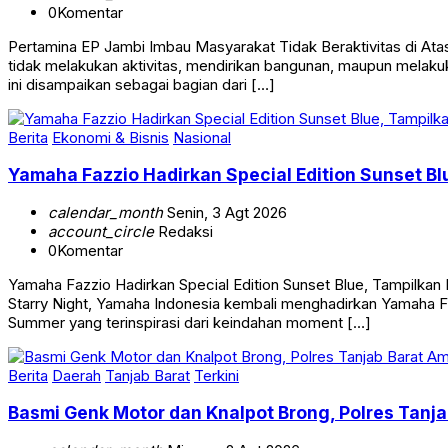
0
Komentar
Pertamina EP Jambi Imbau Masyarakat Tidak Beraktivitas di 
tidak melakukan aktivitas, mendirikan bangunan, maupun melakuk
ini disampaikan sebagai bagian dari […]
Berita
Ekonomi & Bisnis
Nasional
Yamaha Fazzio Hadirkan Special Edition Sunset 
calendar_month
Senin, 3 Agt 2026
account_circle
Redaksi
0
Komentar
Yamaha Fazzio Hadirkan Special Edition Sunset Blue, Tampilk
Starry Night, Yamaha Indonesia kembali menghadirkan Yamaha Faz
Summer yang terinspirasi dari keindahan moment […]
Berita
Daerah
Tanjab Barat
Terkini
Basmi Genk Motor dan Knalpot Brong, Polres Tan