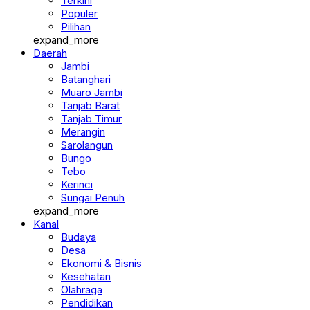
Terkini
Populer
Pilihan
expand_more
Daerah
Jambi
Batanghari
Muaro Jambi
Tanjab Barat
Tanjab Timur
Merangin
Sarolangun
Bungo
Tebo
Kerinci
Sungai Penuh
expand_more
Kanal
Budaya
Desa
Ekonomi & Bisnis
Kesehatan
Olahraga
Pendidikan