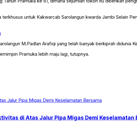
ng Tahun Pramuka ke 61, dimana sejumlah tokoh itu diberikan pen
ewa terkhusus untuk Kakwarcab Sarolangun kwarda Jambi Selain P
n
olangun M.Padlan Arafiqi yang telah banyak berkiprah didunia 
emimpin Pramuka lebih maju lagi, tutupnya.
tivitas di Atas Jalur Pipa Migas Demi Keselamatan