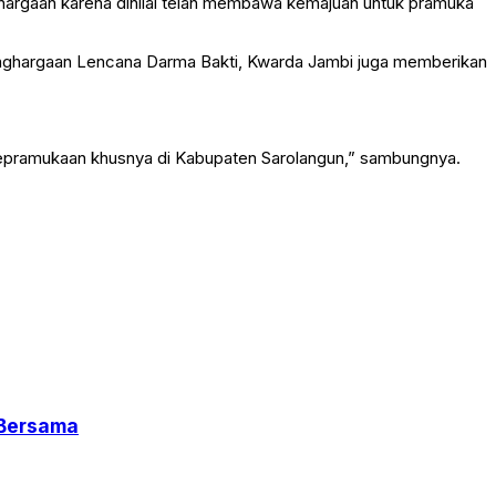
ghargaan karena dinilai telah membawa kemajuan untuk pramuka
enghargaan Lencana Darma Bakti, Kwarda Jambi juga memberikan
Kepramukaan khusnya di Kabupaten Sarolangun,” sambungnya.
 Bersama