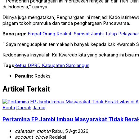
” Pemberian penghargaan ini merupakan rangkaian dari Hari Ula
di Indonesia,” ujarnya.
Dirinya juga mengatakan, Penghargaan ini menjadi Kado istim
piagam tokoh pramuka dan tanda penghargaan Pancawarsa.
Baca juga:
Empat Orang Reaktif, Samsat Jambi Tutup Pelayana
” Saya mengucapkan terimakasih banyak kepada kak Kwarcab Sar
Kedepannya Insyaallah Ka Kwarcab kita yang sekarang ini bisa m
Tags
Ketua DPRD Kabupaten Sarolangun
Penulis
: Redaksi
Artikel Terkait
Berita
Daerah
Jambi
Pertamina EP Jambi Imbau Masyarakat Tidak Berak
calendar_month
Rabu, 5 Agt 2026
account_circle
Redaksi