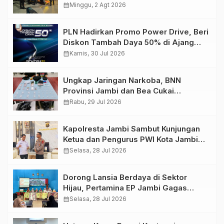
Kendaraan
calendar_month
Minggu, 2 Agt 2026
PLN Hadirkan Promo Power Drive, Beri
Diskon Tambah Daya 50% di Ajang
GIIAS 2026
calendar_month
Kamis, 30 Jul 2026
Ungkap Jaringan Narkoba, BNN
Provinsi Jambi dan Bea Cukai
Amankan Sembilan Pelaku beserta
calendar_month
Rabu, 29 Jul 2026
766 Butir Ekstasi dan 146 Gram Sabu
Kapolresta Jambi Sambut Kunjungan
Ketua dan Pengurus PWI Kota Jambi
Perkuat Sinergi dan Kolaborasi
calendar_month
Selasa, 28 Jul 2026
Dorong Lansia Berdaya di Sektor
Hijau, Pertamina EP Jambi Gagas
Lansiapreneur Batik Eco-Print
calendar_month
Selasa, 28 Jul 2026