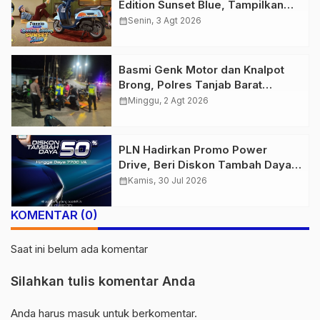
Edition Sunset Blue, Tampilkan
Nuansa Retro Summer yang
calendar_month
Senin, 3 Agt 2026
Semakin Skena
Basmi Genk Motor dan Knalpot
Brong, Polres Tanjab Barat
Amankan Belasan Kendaraan
calendar_month
Minggu, 2 Agt 2026
PLN Hadirkan Promo Power
Drive, Beri Diskon Tambah Daya
50% di Ajang GIIAS 2026
calendar_month
Kamis, 30 Jul 2026
KOMENTAR (0)
Saat ini belum ada komentar
Silahkan tulis komentar Anda
Anda harus
masuk
untuk berkomentar.