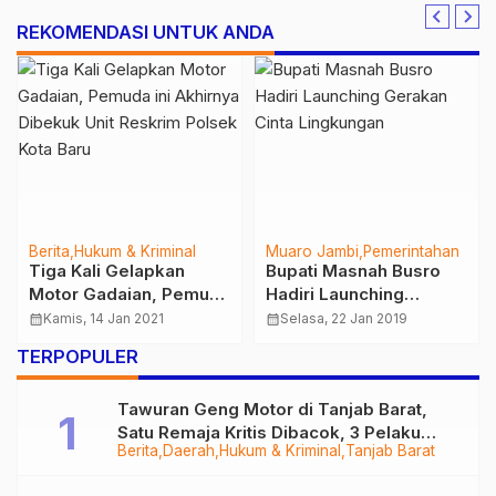
REKOMENDASI UNTUK ANDA
Berita
Hukum & Kriminal
Muaro Jambi
Pemerintahan
Tiga Kali Gelapkan
Bupati Masnah Busro
Motor Gadaian, Pemuda
Hadiri Launching
ini Akhirnya Dibekuk
Gerakan Cinta
calendar_month
Kamis, 14 Jan 2021
calendar_month
Selasa, 22 Jan 2019
Unit Reskrim Polsek
Lingkungan
TERPOPULER
Kota Baru
Tawuran Geng Motor di Tanjab Barat,
Satu Remaja Kritis Dibacok, 3 Pelaku
Berita
Daerah
Hukum & Kriminal
Tanjab Barat
Ditangkap