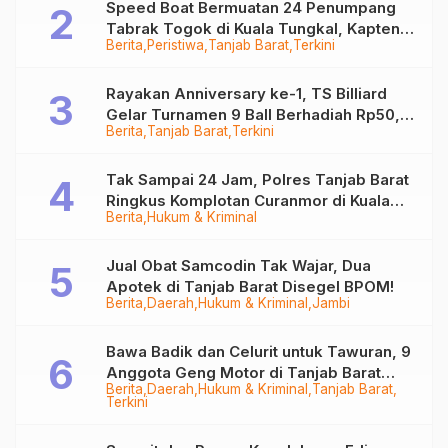
Speed Boat Bermuatan 24 Penumpang
Tabrak Togok di Kuala Tungkal, Kapten
Berita
Peristiwa
Tanjab Barat
Terkini
Sempat Hilang
Rayakan Anniversary ke-1, TS Billiard
Gelar Turnamen 9 Ball Berhadiah Rp50,8
Berita
Tanjab Barat
Terkini
Juta
Tak Sampai 24 Jam, Polres Tanjab Barat
Ringkus Komplotan Curanmor di Kuala
Berita
Hukum & Kriminal
Tungkal
Jual Obat Samcodin Tak Wajar, Dua
Apotek di Tanjab Barat Disegel BPOM!
Berita
Daerah
Hukum & Kriminal
Jambi
Bawa Badik dan Celurit untuk Tawuran, 9
Anggota Geng Motor di Tanjab Barat
Berita
Daerah
Hukum & Kriminal
Tanjab Barat
Diringkus
Terkini