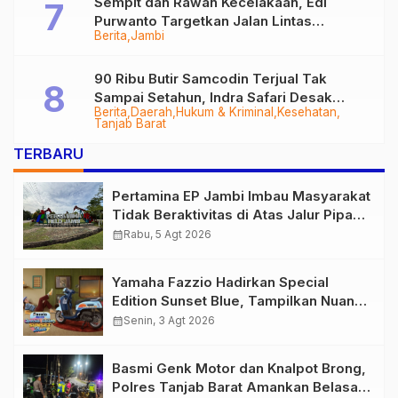
Sempit dan Rawan Kecelakaan, Edi
Purwanto Targetkan Jalan Lintas
Berita
Jambi
Tungkal-Jambi Mulus di 2028
90 Ribu Butir Samcodin Terjual Tak
Sampai Setahun, Indra Safari Desak
Berita
Daerah
Hukum & Kriminal
Kesehatan
Audit Menyeluruh
Tanjab Barat
TERBARU
Pertamina EP Jambi Imbau Masyarakat
Tidak Beraktivitas di Atas Jalur Pipa
Migas Demi Keselamatan Bersama
calendar_month
Rabu, 5 Agt 2026
Yamaha Fazzio Hadirkan Special
Edition Sunset Blue, Tampilkan Nuansa
Retro Summer yang Semakin Skena
calendar_month
Senin, 3 Agt 2026
Basmi Genk Motor dan Knalpot Brong,
Polres Tanjab Barat Amankan Belasan