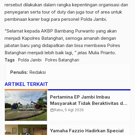
rersebut dilakukan dalam rangka kepentingan organisasi dan
penyegaran serta tour of duty dan juga tour of area untuk
pembinaan karier bagi para personel Polda Jambi.
“Selamat kepada AKBP Bambang Purwanto yang akan
menjadi Kapolres Batanghari, semoga amanah dengan
jabatan baru yang didapatkan dan bisa membawa Polres
Batanghari menjadi lebih baik lagi, ” jelas Mulia Prianto.
Tags
Polda Jambi
Polres Batanghari
Penulis
: Redaksi
ARTIKEL TERKAIT
Pertamina EP Jambi Imbau
Masyarakat Tidak Beraktivitas di
Atas Jalur Pipa Migas Demi
calendar_month
Rabu, 5 Agt 2026
Keselamatan Bersama
Yamaha Fazzio Hadirkan Special