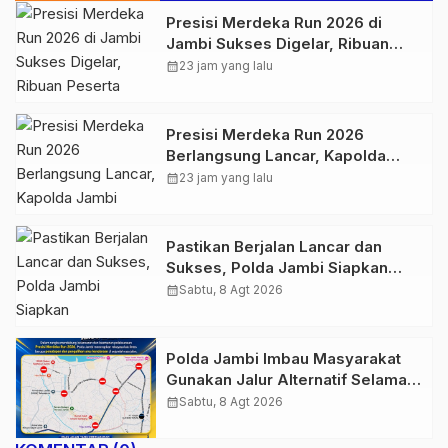
Presisi Merdeka Run 2026 di
Jambi Sukses Digelar, Ribuan
Peserta Ramaikan Event Nasional
calendar_month
23 jam yang lalu
Presisi Merdeka Run 2026
Berlangsung Lancar, Kapolda
Jambi Ucapkan Terimakasih dan
calendar_month
23 jam yang lalu
Apresiasi Dukungan Masyarakat
Pastikan Berjalan Lancar dan
Sukses, Polda Jambi Siapkan
Pengamanan Berlapis untuk 8.750
calendar_month
Sabtu, 8 Agt 2026
Pelari, 1.848 Personel Kawal
Presisi Merdeka Run
Polda Jambi Imbau Masyarakat
Gunakan Jalur Alternatif Selama
Pelaksanaan Presisi Merdeka Run
calendar_month
Sabtu, 8 Agt 2026
2026