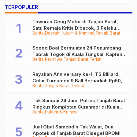
Persilahkan Masyarakat
Barat Hasilkan Kick Off
TERPOPULER
yang Ingin Membantu
Pemberdayaan
Perempuan
Tawuran Geng Motor di Tanjab Barat,
Satu Remaja Kritis Dibacok, 3 Pelaku
Berita
Daerah
Hukum & Kriminal
Tanjab Barat
Ditangkap
Speed Boat Bermuatan 24 Penumpang
Tabrak Togok di Kuala Tungkal, Kapten
Berita
Peristiwa
Tanjab Barat
Terkini
Sempat Hilang
Rayakan Anniversary ke-1, TS Billiard
Gelar Turnamen 9 Ball Berhadiah Rp50,8
Berita
Tanjab Barat
Terkini
Juta
Tak Sampai 24 Jam, Polres Tanjab Barat
Ringkus Komplotan Curanmor di Kuala
Berita
Hukum & Kriminal
Tungkal
Jual Obat Samcodin Tak Wajar, Dua
Apotek di Tanjab Barat Disegel BPOM!