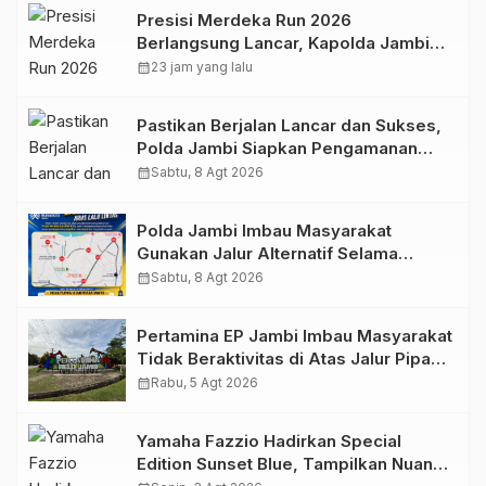
Presisi Merdeka Run 2026
Berlangsung Lancar, Kapolda Jambi
Ucapkan Terimakasih dan Apresiasi
calendar_month
23 jam yang lalu
Dukungan Masyarakat
Pastikan Berjalan Lancar dan Sukses,
Polda Jambi Siapkan Pengamanan
Berlapis untuk 8.750 Pelari, 1.848
calendar_month
Sabtu, 8 Agt 2026
Personel Kawal Presisi Merdeka Run
Polda Jambi Imbau Masyarakat
Gunakan Jalur Alternatif Selama
Pelaksanaan Presisi Merdeka Run
calendar_month
Sabtu, 8 Agt 2026
2026
Pertamina EP Jambi Imbau Masyarakat
Tidak Beraktivitas di Atas Jalur Pipa
Migas Demi Keselamatan Bersama
calendar_month
Rabu, 5 Agt 2026
Yamaha Fazzio Hadirkan Special
Edition Sunset Blue, Tampilkan Nuansa