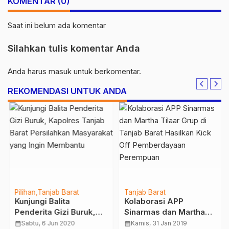
KOMENTAR (0)
Saat ini belum ada komentar
Silahkan tulis komentar Anda
Anda harus
masuk
untuk berkomentar.
REKOMENDASI UNTUK ANDA
Pilihan
Tanjab Barat
Tanjab Barat
Kunjungi Balita
Kolaborasi APP
Penderita Gizi Buruk,
Sinarmas dan Martha
Kapolres Tanjab Barat
Tilaar Grup di Tanjab
calendar_month
Sabtu, 6 Jun 2020
calendar_month
Kamis, 31 Jan 2019