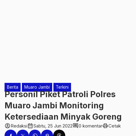
Berita
Muaro Jambi
Terkini
Personil Piket Patroli Polres
Muaro Jambi Monitoring
Ketersediaan Minyak Goreng
account_circle
calendar_month
comment
print
Redaksi
Sabtu, 25 Jun 2022
0 komentar
Cetak