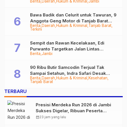
Berita
Daerah
Hukum & Kriminal
Jambi
Bawa Badik dan Celurit untuk Tawuran, 9
Anggota Geng Motor di Tanjab Barat
Berita
Daerah
Hukum & Kriminal
Tanjab Barat
Diringkus
Terkini
Sempit dan Rawan Kecelakaan, Edi
Purwanto Targetkan Jalan Lintas
Berita
Jambi
Tungkal-Jambi Mulus di 2028
90 Ribu Butir Samcodin Terjual Tak
Sampai Setahun, Indra Safari Desak
Berita
Daerah
Hukum & Kriminal
Kesehatan
Audit Menyeluruh
Tanjab Barat
TERBARU
Presisi Merdeka Run 2026 di Jambi
Sukses Digelar, Ribuan Peserta
Ramaikan Event Nasional
calendar_month
23 jam yang lalu