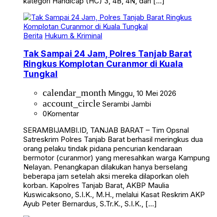
kategori Handicap (HC) 3, 4B, 4N, dan […]
Berita
Hukum & Kriminal
Tak Sampai 24 Jam, Polres Tanjab Barat
Ringkus Komplotan Curanmor di Kuala
Tungkal
calendar_month
Minggu, 10 Mei 2026
account_circle
Serambi Jambi
0
Komentar
SERAMBIJAMBI.ID, TANJAB BARAT – Tim Opsnal
Satreskrim Polres Tanjab Barat berhasil meringkus dua
orang pelaku tindak pidana pencurian kendaraan
bermotor (curanmor) yang meresahkan warga Kampung
Nelayan. Penangkapan dilakukan hanya berselang
beberapa jam setelah aksi mereka dilaporkan oleh
korban. Kapolres Tanjab Barat, AKBP Maulia
Kuswicaksono, S.I.K., M.H., melalui Kasat Reskrim AKP
Ayub Peter Bernardus, S.Tr.K., S.I.K., […]