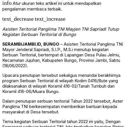
info
Atur ukuran teks artikel ini untuk mendapatkan
pengalaman membaca terbaik.
text_decrease
text_increase
Asisten Teritorial Panglima TNI Mayjen TNI Sapriadi Tutup
Kegiatan Serbuan Teritorial di Bungo
SERAMBIJAMBI.ID, BUNGO
– Asisten Teritorial Panglima TNI
Mayor Jenderal Sapriadi, S.I.P., M.S.i menutup kegiatan
Serbuan Teritorial, bertempat di Lapangan Desa Pulau Jelmu,
Kecamatan Jujuhan, Kabupaten Bungo, Provinsi Jambi, Sabtu
(18/06/2022).
Upacara penutupan tersebut sekaligus menandai berakhirnya
program Serbuan Teritorial di wilayah Kodim 0416/Bute yang
dilaksanakan di wilayah Koramil 416-02/Tanah Tumbuh dan
Koramil 416-06/Muara Bungo.
Dalam penutupan serbuan teritorial Tahun 2022 tersebut, Aster
Panglima TNI berkesempatan memberikan bantuan kepada
masyarakat di Desa tersebut.
Tema kegiatan Serbuan Teritorial tahun 2022 ini yaitu, Dengan
Semangat serbuan teritorial TNI, kita tingkatkan kegiatan Binter