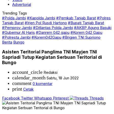
Advertorial
Trending Tags
#Polda Jambi
#Kapolda Jambi
#Pemkab Tanjab Barat
#Polres
Tanjab Barat
#Irjen Pol Rusdi Hartono
#Bupati Tanjab Barat
#Pemprov Jambi
#Ditlantas Polda Jambi
#AKBP Agung Basuki
#Gubernur Al Haris
#Danrem 042 gapu
#Korem 042 Gapu
#Polresta Jambi
#Korem042Gapu
#Brigjen TNI Supriono
Berita
Bungo
Asisten Teritorial Panglima TNI Mayjen TNI
Sapriadi Tutup Kegiatan Serbuan Teritorial di
Bungo
account_circle
Redaksi
calendar_month
Sabtu, 18 Jun 2022
comment
0 komentar
print
Cetak
Facebook
Twitter
Whatsapp
Pinterest
Threads