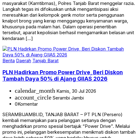
masyarakat (Kamtibmas), Polres Tanjab Barat menggelar razia.
Langkah tegas ini difokuskan untuk mengantisipasi aksi
meresahkan dari kelompok genk motor serta penggunaan
knalpot brong yang kerap mengganggu kenyamanan warga,
khususnya pada malam hari. Dalam operasi penertiban
tersebut, aparat kepolisian berhasil mengamankan belasan unit
kendaraan […]
Berita
Daerah
Tanjab Barat
PLN Hadirkan Promo Power Drive, Beri Diskon
Tambah Daya 50% di Ajang GIIAS 2026
calendar_month
Kamis, 30 Jul 2026
account_circle
Serambi Jambi
0
Komentar
SERAMBIJAMBI.ID, TANJAB BARAT – PT PLN (Persero)
kembali memanjakan para pelanggan setianya dengan
menghadirkan promo spesial bertajuk “Power Drive”. Melalui
promo ini, pelanggan berkesempatan menikmati diskon tambah
daya listrik sebesar 50% yang berlaku khusus untuk