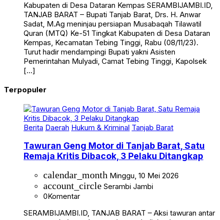
Kabupaten di Desa Dataran Kempas SERAMBIJAMBI.ID,
TANJAB BARAT – Bupati Tanjab Barat, Drs. H. Anwar
Sadat, M.Ag meninjau persiapan Musabaqah Tilawatil
Quran (MTQ) Ke-51 Tingkat Kabupaten di Desa Dataran
Kempas, Kecamatan Tebing Tinggi, Rabu (08/11/23).
Turut hadir mendampingi Bupati yakni Asisten
Pemerintahan Mulyadi, Camat Tebing Tinggi, Kapolsek
[…]
Terpopuler
Berita
Daerah
Hukum & Kriminal
Tanjab Barat
Tawuran Geng Motor di Tanjab Barat, Satu
Remaja Kritis Dibacok, 3 Pelaku Ditangkap
calendar_month
Minggu, 10 Mei 2026
account_circle
Serambi Jambi
0
Komentar
SERAMBIJAMBI.ID, TANJAB BARAT – Aksi tawuran antar