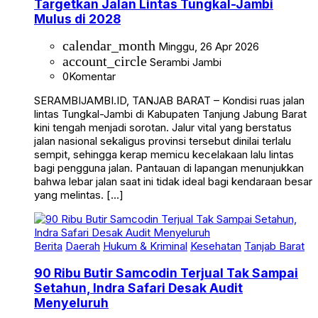
Targetkan Jalan Lintas Tungkal-Jambi
Mulus di 2028
calendar_month
Minggu, 26 Apr 2026
account_circle
Serambi Jambi
0
Komentar
SERAMBIJAMBI.ID, TANJAB BARAT – Kondisi ruas jalan
lintas Tungkal-Jambi di Kabupaten Tanjung Jabung Barat
kini tengah menjadi sorotan. Jalur vital yang berstatus
jalan nasional sekaligus provinsi tersebut dinilai terlalu
sempit, sehingga kerap memicu kecelakaan lalu lintas
bagi pengguna jalan. Pantauan di lapangan menunjukkan
bahwa lebar jalan saat ini tidak ideal bagi kendaraan besar
yang melintas. […]
Berita
Daerah
Hukum & Kriminal
Kesehatan
Tanjab Barat
90 Ribu Butir Samcodin Terjual Tak Sampai
Setahun, Indra Safari Desak Audit
Menyeluruh