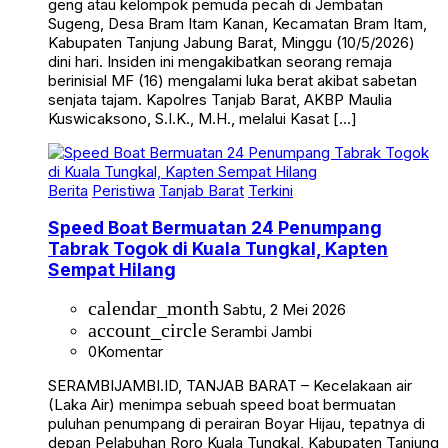
geng atau kelompok pemuda pecah di Jembatan
Sugeng, Desa Bram Itam Kanan, Kecamatan Bram Itam,
Kabupaten Tanjung Jabung Barat, Minggu (10/5/2026)
dini hari. Insiden ini mengakibatkan seorang remaja
berinisial MF (16) mengalami luka berat akibat sabetan
senjata tajam. Kapolres Tanjab Barat, AKBP Maulia
Kuswicaksono, S.I.K., M.H., melalui Kasat […]
Berita
Peristiwa
Tanjab Barat
Terkini
Speed Boat Bermuatan 24 Penumpang
Tabrak Togok di Kuala Tungkal, Kapten
Sempat Hilang
calendar_month
Sabtu, 2 Mei 2026
account_circle
Serambi Jambi
0
Komentar
SERAMBIJAMBI.ID, TANJAB BARAT – Kecelakaan air
(Laka Air) menimpa sebuah speed boat bermuatan
puluhan penumpang di perairan Boyar Hijau, tepatnya di
depan Pelabuhan Roro Kuala Tungkal, Kabupaten Tanjung