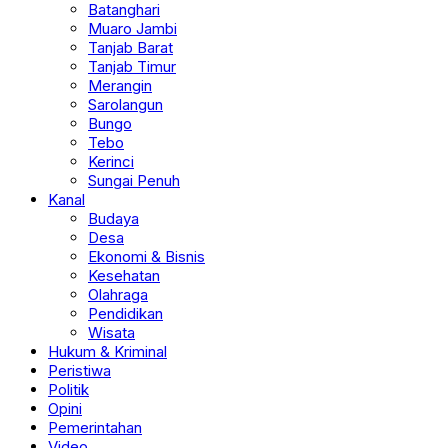
Batanghari
Muaro Jambi
Tanjab Barat
Tanjab Timur
Merangin
Sarolangun
Bungo
Tebo
Kerinci
Sungai Penuh
Kanal
Budaya
Desa
Ekonomi & Bisnis
Kesehatan
Olahraga
Pendidikan
Wisata
Hukum & Kriminal
Peristiwa
Politik
Opini
Pemerintahan
Video