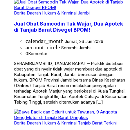
Berita
Daerah
Hukum & Kriminal
Jambi
Jual Obat Samcodin Tak Wajar, Dua Apotek
di Tanjab Barat Disegel BPOM!
calendar_month
Jumat, 26 Jun 2026
account_circle
Serambi Jambi
0
Komentar
SERAMBIJAMBI.ID, TANJAB BARAT – Praktik distribusi
obat yang disinyalir tidak wajar membuat dua apotek di
Kabupaten Tanjab Barat, Jambi, berurusan dengan
hukum. BPOM Provinsi Jambi bersama Dinas Kesehatan
(Dinkes) Tanjab Barat resmi melakukan penyegelan
terhadap Apotek Manjur yang berlokasi di Kuala Tungkal,
Kecamatan Tungkal Ilir, dan Apotek Cahaya di Kecamatan
Tebing Tinggi, setelah ditemukan adanya […]
Berita
Daerah
Hukum & Kriminal
Tanjab Barat
Terkini