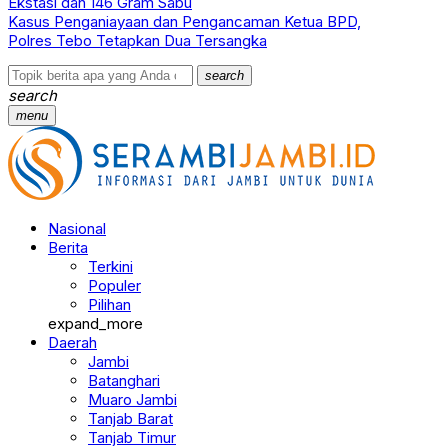
Ekstasi dan 146 Gram Sabu
Kasus Penganiayaan dan Pengancaman Ketua BPD,
Polres Tebo Tetapkan Dua Tersangka
search
search
menu
Nasional
Berita
Terkini
Populer
Pilihan
expand_more
Daerah
Jambi
Batanghari
Muaro Jambi
Tanjab Barat
Tanjab Timur