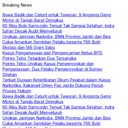
Breaking News
Bawa Badik dan Celurit untuk Tawuran, 9 Anggota Geng
Motor di Tanjab Barat Diringkus
90 Ribu Butir Samcodin Terjual Tak Sampai Setahun, Indra
Safari Desak Audit Menyeluruh
Ungkap Jaringan Narkoba, BNN Provinsi Jambi dan Bea
Cukai Amankan Sembilan Pelaku beserta 766 Butir
Ekstasi dan 146 Gram Sabu
Kasus Penganiayaan dan Pengancaman Ketua BPD,
Polres Tebo Tetapkan Dua Tersangka
Polres Tebo Ungkap Kasus Pengeroyokan dan
Penganiayaan, Dua Pelaku Pengeroyokan di Sumay
Ditahan
Terkait Dugaan Keterlibatan Okum Pejabat dalam Kasus
Narkotika, Kakanwil Ditjen Pas Jambi Dukung Penuh
Proses Hukum
Bawa Badik dan Celurit untuk Tawuran, 9 Anggota Geng
Motor di Tanjab Barat Diringkus
90 Ribu Butir Samcodin Terjual Tak Sampai Setahun, Indra
Safari Desak Audit Menyeluruh
Ungkap Jaringan Narkoba, BNN Provinsi Jambi dan Bea
Cukai Amankan Sembilan Pelaku beserta 766 Butir