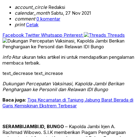
account_circle
Redaksi
calendar_month
Sabtu, 27 Nov 2021
comment
0 komentar
print
Cetak
Facebook
Twitter
Whatsapp
Pinterest
Threads
info
Atur ukuran teks artikel ini untuk mendapatkan pengalaman
membaca terbaik.
text_decrease
text_increase
Dukungan Percepatan Vaksinasi, Kapolda Jambi Berikan
Penghargaan ke Personil dan Relawan IDI Bungo
Baca juga:
Tiga Kecamatan di Tanjung Jabung Barat Berada di
Garis Kemiskinan Ekstrem Terbesar
SERAMBIJAMBI.ID, BUNGO
– Kapolda Jambi Irjen A.
Rachmad Wibowo. S.I.K memberikan Piagam Penghargaan