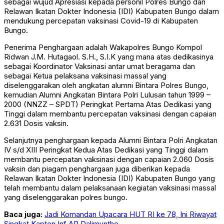
sebagai wujud Apresiasi kepada personil Polres Bungo dan
Relawan Ikatan Dokter Indonesia (IDI) Kabupaten Bungo dalam
mendukung percepatan vaksinasi Covid-19 di Kabupaten
Bungo.
Penerima Penghargaan adalah Wakapolres Bungo Kompol
Ridwan J.M. Hutagaol. S.H., S.I.K yang mana atas dedikasinya
sebagai Koordinator Vaksinasi antar umat beragama dan
sebagai Ketua pelaksana vaksinasi massal yang
diselenggarakan oleh angkatan alumni Bintara Polres Bungo,
kemudian Alumni Angkatan Bintara Polri Lulusan tahun 1999 –
2000 (NNZZ – SPDT) Peringkat Pertama Atas Dedikasi yang
Tinggi dalam membantu percepatan vaksinasi dengan capaian
2.631 Dosis vaksin.
Selanjutnya penghargaan kepada Alumni Bintara Polri Angkatan
IV s/d XIII Peringkat Kedua Atas Dedikasi yang Tinggi dalam
membantu percepatan vaksinasi dengan capaian 2.060 Dosis
vaksin dan piagam penghargaan juga diberikan kepada
Relawan Ikatan Dokter Indonesia (IDI) Kabupaten Bungo yang
telah membantu dalam pelaksanaan kegiatan vaksinasi massal
yang diselenggarakan polres bungo.
Baca juga:
Jadi Komandan Upacara HUT RI ke 78, Ini Riwayat
Singkat Kapten Inf AR Dalimunthe