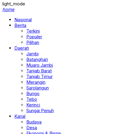
light_mode
home
Nasional
Berita
Terkini
Populer
Pilihan
Daerah
Jambi
Batanghari
Muaro Jambi
Tanjab Barat
Tanjab Timur
Merangin
Sarolangun
Bungo
Tebo
Kerinci
Sungai Penuh
Kanal
Budaya
Desa
Ekonomi & Bisnis