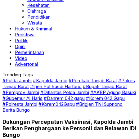
Kesehatan
Olahraga
Pendidikan
Wisata
Hukum & Kriminal
Peristiwa
Politik
Opini
Pemerintahan
Video
Advertorial
Trending Tags
#Polda Jambi
#Kapolda Jambi
#Pemkab Tanjab Barat
#Polres
Tanjab Barat
#Irjen Pol Rusdi Hartono
#Bupati Tanjab Barat
#Pemprov Jambi
#Ditlantas Polda Jambi
#AKBP Agung Basuki
#Gubernur Al Haris
#Danrem 042 gapu
#Korem 042 Gapu
#Polresta Jambi
#Korem042Gapu
#Brigjen TNI Supriono
Berita
Bungo
Dukungan Percepatan Vaksinasi, Kapolda Jambi
Berikan Penghargaan ke Personil dan Relawan IDI
Bungo