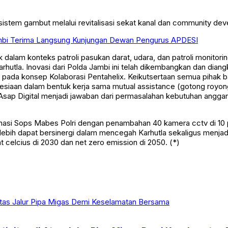
kosistem gambut melalui revitalisasi sekat kanal dan community de
Jambi Terima Langsung Kunjungan Dewan Pengurus APDESI
dalam konteks patroli pasukan darat, udara, dan patroli monitorin
hutla. Inovasi dari Polda Jambi ini telah dikembangkan dan diangk
 pada konsep Kolaborasi Pentahelix. Keikutsertaan semua pihak ba
siaan dalam bentuk kerja sama mutual assistance (gotong royong
ap Digital menjadi jawaban dari permasalahan kebutuhan anggar
asi Sops Mabes Polri dengan penambahan 40 kamera cctv di 10 po
lebih dapat bersinergi dalam mencegah Karhutla sekaligus menja
celcius di 2030 dan net zero emission di 2050. (*)