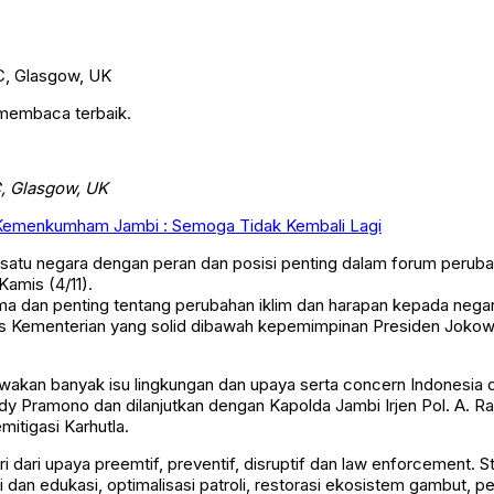
 membaca terbaik.
, Glasgow, UK
 Kemenkumham Jambi : Semoga Tidak Kembali Lagi
 satu negara dengan peran dan posisi penting dalam forum peruba
amis (4/11).
tama dan penting tentang perubahan iklim dan harapan kepada nega
ntas Kementerian yang solid dibawah kepemimpinan Presiden Jok
kan banyak isu lingkungan dan upaya serta concern Indonesia da
dy Pramono dan dilanjutkan dengan Kapolda Jambi Irjen Pol. A. 
tigasi Karhutla.
 dari upaya preemtif, preventif, disruptif dan law enforcement. S
isasi dan edukasi, optimalisasi patroli, restorasi ekosistem gamb