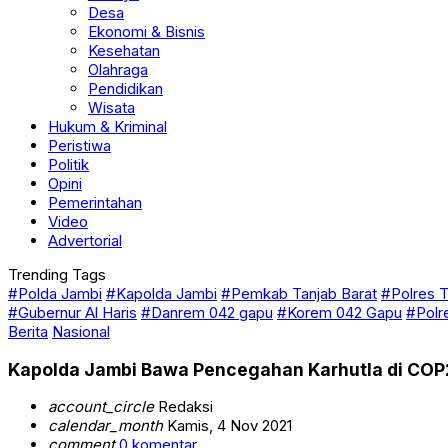
Desa
Ekonomi & Bisnis
Kesehatan
Olahraga
Pendidikan
Wisata
Hukum & Kriminal
Peristiwa
Politik
Opini
Pemerintahan
Video
Advertorial
Trending Tags
#Polda Jambi
#Kapolda Jambi
#Pemkab Tanjab Barat
#Polres T
#Gubernur Al Haris
#Danrem 042 gapu
#Korem 042 Gapu
#Polr
Berita
Nasional
Kapolda Jambi Bawa Pencegahan Karhutla di CO
account_circle
Redaksi
calendar_month
Kamis, 4 Nov 2021
comment
0 komentar