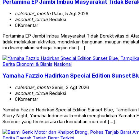
Pertamina EP Jambi Imbau Masyarakat Tidak Berak
calendar_month
Rabu, 5 Agt 2026
account_circle
Redaksi
0
Komentar
Pertamina EP Jambi Imbau Masyarakat Tidak Beraktivitas di 
tidak melakukan aktivitas, mendirikan bangunan, maupun melakuk
ini disampaikan sebagai bagian dari […]
Berita
Ekonomi & Bisnis
Nasional
Yamaha Fazzio Hadirkan Special Edition Sunset 
calendar_month
Senin, 3 Agt 2026
account_circle
Redaksi
0
Komentar
Yamaha Fazzio Hadirkan Special Edition Sunset Blue, Tampilk
Starry Night, Yamaha Indonesia kembali menghadirkan Yamaha Faz
Summer yang terinspirasi dari keindahan moment […]
Berita
Daerah
Tanjab Barat
Terkini