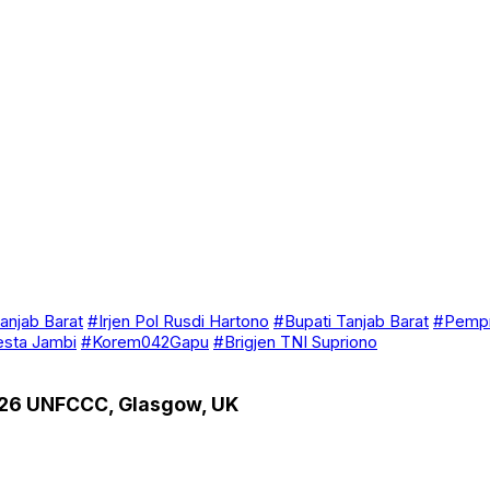
anjab Barat
#Irjen Pol Rusdi Hartono
#Bupati Tanjab Barat
#Pempr
esta Jambi
#Korem042Gapu
#Brigjen TNI Supriono
P26 UNFCCC, Glasgow, UK