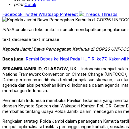
print
Cetak
Facebook
Twitter
Whatsapp
Pinterest
Threads
info
Atur ukuran teks artikel ini untuk mendapatkan pengalaman
text_decrease
text_increase
Kapolda Jambi Bawa Pencegahan Karhutla di COP26 UNFCCC
Baca juga:
Remisi Bebas ke Napi Pada HUT RI ke77, Kakanwil
SERAMBIJAMBI.ID, GLASGOW, UK
– Indonesia menjadi salah
Nations Framework Convention on Climate Change (UNFCCC), K
Dalam pertemuan ini dibahas terkait penjelasan skenario, isu u
agenda dan aksi perubahan iklim di Indonesia dalam agenda li
membangun Indonesia.
Pemerintah Indonesia membuka Paviliun Indonesia yang membawa
dengan Keynote Speech dari Wakapolri Komjen Pol. DR. Gator E
membahas tentang upaya Polda Jambi dalam mencegah dan memi
Rangkaian strategi Polda Jambi dalam penanganan Karhutla terdiri
meliputi optimalisasi fasilitas penanggulangan karhutla, sosial