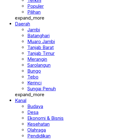
Terkini
Populer
Pilihan
expand_more
Daerah
Jambi
Batanghari
Muaro Jambi
Tanjab Barat
Tanjab Timur
Merangin
Sarolangun
Bungo
Tebo
Kerinci
Sungai Penuh
expand_more
Kanal
Budaya
Desa
Ekonomi & Bisnis
Kesehatan
Olahraga
Pendidikan