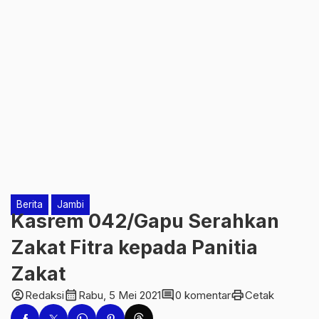
Berita
Jambi
Kasrem 042/Gapu Serahkan
Zakat Fitra kepada Panitia
Zakat
account_circle
calendar_month
comment
print
Redaksi
Rabu, 5 Mei 2021
0 komentar
Cetak