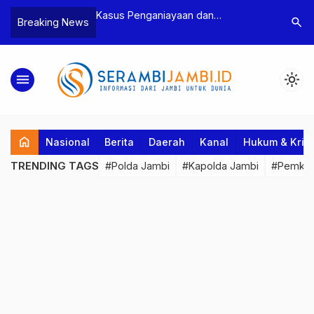
 BNN
Kasus Penganiayaan dan
Polres Tebo Ungka
search
Breaking News
kai
Pengancaman Ketua BPD, Polres
Pengeroyokan dan 
beserta
Tebo Tetapkan Dua Tersangka
Dua Pelaku Pengero
 Gram
Ditahan
menu
light_mode
home
Nasional
Berita
Daerah
Kanal
Hukum & Krim
TRENDING TAGS
#Polda Jambi
#Kapolda Jambi
#Pemkab