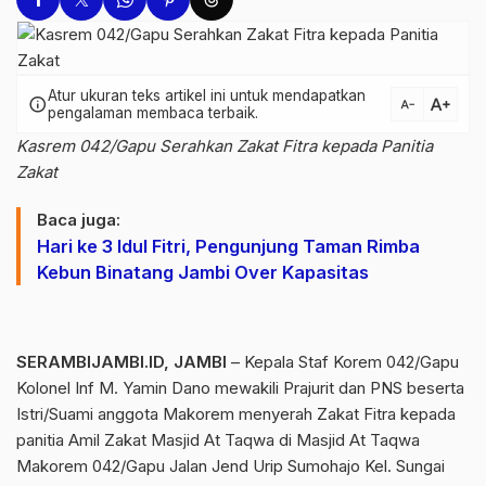
Atur ukuran teks artikel ini untuk mendapatkan
text_increase
info
text_decrease
pengalaman membaca terbaik.
Kasrem 042/Gapu Serahkan Zakat Fitra kepada Panitia
Zakat
Baca juga:
Hari ke 3 Idul Fitri, Pengunjung Taman Rimba
Kebun Binatang Jambi Over Kapasitas
SERAMBIJAMBI.ID, JAMBI
– Kepala Staf Korem 042/Gapu
Kolonel Inf M. Yamin Dano mewakili Prajurit dan PNS beserta
Istri/Suami anggota Makorem menyerah Zakat Fitra kepada
panitia Amil Zakat Masjid At Taqwa di Masjid At Taqwa
Makorem 042/Gapu Jalan Jend Urip Sumohajo Kel. Sungai