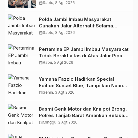
Berlapis untuk 8.750 Pelari, 1.848
calendar_month
Sabtu, 8 Agt 2026
Personel Kawal Presisi Merdeka Run
Polda Jambi Imbau Masyarakat
Gunakan Jalur Alternatif Selama
Pelaksanaan Presisi Merdeka Run
calendar_month
Sabtu, 8 Agt 2026
2026
Pertamina EP Jambi Imbau Masyarakat
Tidak Beraktivitas di Atas Jalur Pipa
Migas Demi Keselamatan Bersama
calendar_month
Rabu, 5 Agt 2026
Yamaha Fazzio Hadirkan Special
Edition Sunset Blue, Tampilkan Nuansa
Retro Summer yang Semakin Skena
calendar_month
Senin, 3 Agt 2026
Basmi Genk Motor dan Knalpot Brong,
Polres Tanjab Barat Amankan Belasan
Kendaraan
calendar_month
Minggu, 2 Agt 2026