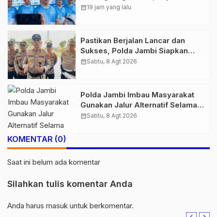
Jambi Ucapkan Terimakasih dan
calendar_month
19 jam yang lalu
Apresiasi Dukungan Masyarakat
Pastikan Berjalan Lancar dan
Sukses, Polda Jambi Siapkan
Pengamanan Berlapis untuk 8.750
calendar_month
Sabtu, 8 Agt 2026
Pelari, 1.848 Personel Kawal
Presisi Merdeka Run
Polda Jambi Imbau Masyarakat
Gunakan Jalur Alternatif Selama
Pelaksanaan Presisi Merdeka Run
calendar_month
Sabtu, 8 Agt 2026
2026
KOMENTAR (0)
Saat ini belum ada komentar
Silahkan tulis komentar Anda
Anda harus
masuk
untuk berkomentar.