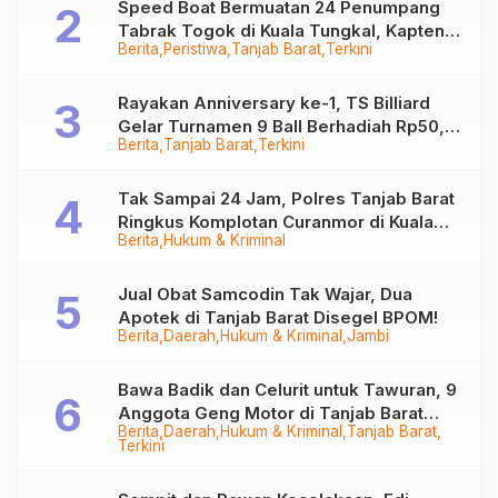
Speed Boat Bermuatan 24 Penumpang
Tabrak Togok di Kuala Tungkal, Kapten
Berita
Peristiwa
Tanjab Barat
Terkini
Sempat Hilang
Rayakan Anniversary ke-1, TS Billiard
Gelar Turnamen 9 Ball Berhadiah Rp50,8
Berita
Tanjab Barat
Terkini
Juta
Tak Sampai 24 Jam, Polres Tanjab Barat
Ringkus Komplotan Curanmor di Kuala
Berita
Hukum & Kriminal
Tungkal
Jual Obat Samcodin Tak Wajar, Dua
Apotek di Tanjab Barat Disegel BPOM!
Berita
Daerah
Hukum & Kriminal
Jambi
Bawa Badik dan Celurit untuk Tawuran, 9
Anggota Geng Motor di Tanjab Barat
Berita
Daerah
Hukum & Kriminal
Tanjab Barat
Diringkus
Terkini