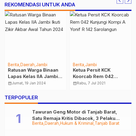
REKOMENDASI UNTUK ANDA
Berita
Daerah
Jambi
Berita
Jambi
Ratusan Warga Binaan
Ketua Persit KCK
Lapas Kelas IIA Jambi
Koorcab Rem 042
Ikuti Zikir Akbar Awal
Kunjungi Kompi A Yonif
calendar_month
Jumat, 19 Jan 2024
calendar_month
Rabu, 7 Jul 2021
Tahun 2024
R 142 Sarolangun
TERPOPULER
Tawuran Geng Motor di Tanjab Barat,
Satu Remaja Kritis Dibacok, 3 Pelaku
Berita
Daerah
Hukum & Kriminal
Tanjab Barat
Ditangkap