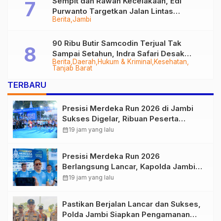
Sempit dan Rawan Kecelakaan, Edi
Purwanto Targetkan Jalan Lintas
Berita
Jambi
Tungkal-Jambi Mulus di 2028
90 Ribu Butir Samcodin Terjual Tak
Sampai Setahun, Indra Safari Desak
Berita
Daerah
Hukum & Kriminal
Kesehatan
Audit Menyeluruh
Tanjab Barat
TERBARU
Presisi Merdeka Run 2026 di Jambi
Sukses Digelar, Ribuan Peserta
Ramaikan Event Nasional
calendar_month
19 jam yang lalu
Presisi Merdeka Run 2026
Berlangsung Lancar, Kapolda Jambi
Ucapkan Terimakasih dan Apresiasi
calendar_month
19 jam yang lalu
Dukungan Masyarakat
Pastikan Berjalan Lancar dan Sukses,
Polda Jambi Siapkan Pengamanan