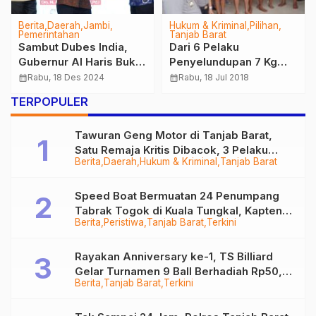
Berita
Daerah
Jambi
Hukum & Kriminal
Pilihan
Pemerintahan
Tanjab Barat
Sambut Dubes India,
Dari 6 Pelaku
Gubernur Al Haris Buka
Penyelundupan 7 Kg
Peluang Kerja Sama
Shabu, Salah Satunya
calendar_month
Rabu, 18 Des 2024
calendar_month
Rabu, 18 Jul 2018
Oknum Anggota Polisi
TERPOPULER
Tawuran Geng Motor di Tanjab Barat,
Satu Remaja Kritis Dibacok, 3 Pelaku
Berita
Daerah
Hukum & Kriminal
Tanjab Barat
Ditangkap
Speed Boat Bermuatan 24 Penumpang
Tabrak Togok di Kuala Tungkal, Kapten
Berita
Peristiwa
Tanjab Barat
Terkini
Sempat Hilang
Rayakan Anniversary ke-1, TS Billiard
Gelar Turnamen 9 Ball Berhadiah Rp50,8
Berita
Tanjab Barat
Terkini
Juta