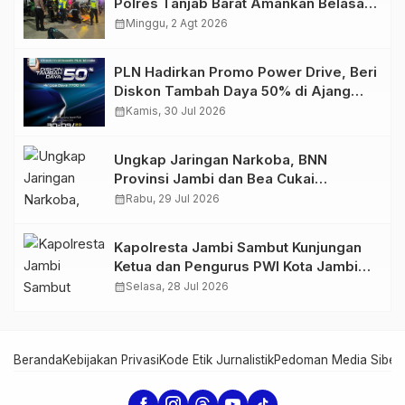
Polres Tanjab Barat Amankan Belasan
Kendaraan
calendar_month
Minggu, 2 Agt 2026
PLN Hadirkan Promo Power Drive, Beri
Diskon Tambah Daya 50% di Ajang
GIIAS 2026
calendar_month
Kamis, 30 Jul 2026
Ungkap Jaringan Narkoba, BNN
Provinsi Jambi dan Bea Cukai
Amankan Sembilan Pelaku beserta
calendar_month
Rabu, 29 Jul 2026
766 Butir Ekstasi dan 146 Gram Sabu
Kapolresta Jambi Sambut Kunjungan
Ketua dan Pengurus PWI Kota Jambi
Perkuat Sinergi dan Kolaborasi
calendar_month
Selasa, 28 Jul 2026
Beranda
Kebijakan Privasi
Kode Etik Jurnalistik
Pedoman Media Siber