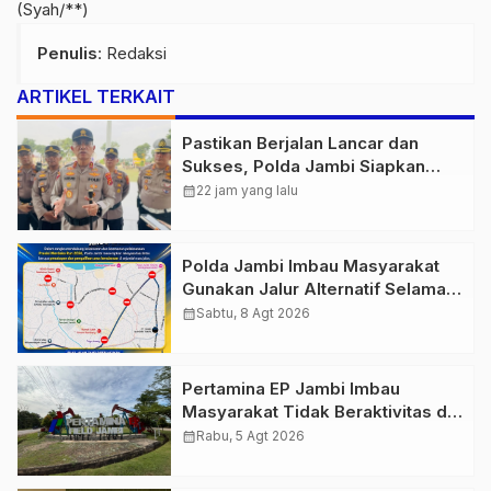
(Syah/**)
Penulis
: Redaksi
ARTIKEL TERKAIT
Pastikan Berjalan Lancar dan
Sukses, Polda Jambi Siapkan
Pengamanan Berlapis untuk 8.750
calendar_month
22 jam yang lalu
Pelari, 1.848 Personel Kawal
Presisi Merdeka Run
Polda Jambi Imbau Masyarakat
Gunakan Jalur Alternatif Selama
Pelaksanaan Presisi Merdeka Run
calendar_month
Sabtu, 8 Agt 2026
2026
Pertamina EP Jambi Imbau
Masyarakat Tidak Beraktivitas di
Atas Jalur Pipa Migas Demi
calendar_month
Rabu, 5 Agt 2026
Keselamatan Bersama