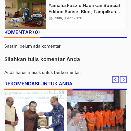
Yamaha Fazzio Hadirkan Special
Edition Sunset Blue, Tampilkan
Nuansa Retro Summer yang
calendar_month
Senin, 3 Agt 2026
Semakin Skena
KOMENTAR (0)
Saat ini belum ada komentar
Silahkan tulis komentar Anda
Anda harus
masuk
untuk berkomentar.
REKOMENDASI UNTUK ANDA