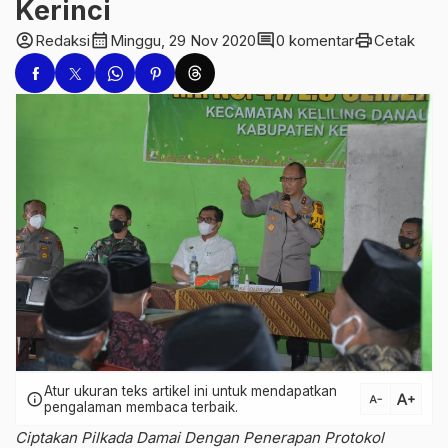
Kerinci
account_circle
calendar_month
comment
print
Redaksi
Minggu, 29 Nov 2020
0 komentar
Cetak
Atur ukuran teks artikel ini untuk mendapatkan
text_increase
info
text_decrease
pengalaman membaca terbaik.
Ciptakan Pilkada Damai Dengan Penerapan Protokol