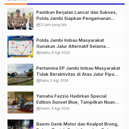
Pastikan Berjalan Lancar dan Sukses,
Polda Jambi Siapkan Pengamanan
Berlapis untuk 8.750 Pelari, 1.848
calendar_month
22 jam yang lalu
Personel Kawal Presisi Merdeka Run
Polda Jambi Imbau Masyarakat
Gunakan Jalur Alternatif Selama
Pelaksanaan Presisi Merdeka Run
calendar_month
Sabtu, 8 Agt 2026
2026
Pertamina EP Jambi Imbau Masyarakat
Tidak Beraktivitas di Atas Jalur Pipa
Migas Demi Keselamatan Bersama
calendar_month
Rabu, 5 Agt 2026
Yamaha Fazzio Hadirkan Special
Edition Sunset Blue, Tampilkan Nuansa
Retro Summer yang Semakin Skena
calendar_month
Senin, 3 Agt 2026
Basmi Genk Motor dan Knalpot Brong,