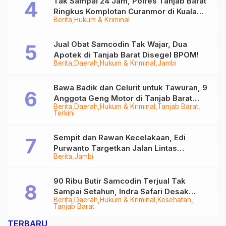
Tak Sampai 24 Jam, Polres Tanjab Barat
Ringkus Komplotan Curanmor di Kuala
Berita
Hukum & Kriminal
Tungkal
Jual Obat Samcodin Tak Wajar, Dua
Apotek di Tanjab Barat Disegel BPOM!
Berita
Daerah
Hukum & Kriminal
Jambi
Bawa Badik dan Celurit untuk Tawuran, 9
Anggota Geng Motor di Tanjab Barat
Berita
Daerah
Hukum & Kriminal
Tanjab Barat
Diringkus
Terkini
Sempit dan Rawan Kecelakaan, Edi
Purwanto Targetkan Jalan Lintas
Berita
Jambi
Tungkal-Jambi Mulus di 2028
90 Ribu Butir Samcodin Terjual Tak
Sampai Setahun, Indra Safari Desak
Berita
Daerah
Hukum & Kriminal
Kesehatan
Audit Menyeluruh
Tanjab Barat
TERBARU