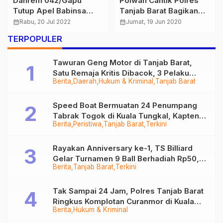
Danrem 042/Gapu
Polwan Cantik Polres
Tutup Apel Babinsa
Tanjab Barat Bagikan
Tahun 2022
Masker untuk Jamaah
calendar_month
Rabu, 20 Jul 2022
calendar_month
Jumat, 19 Jun 2020
Masjid Agung Al-
TERPOPULER
Istiqomah Kuala Tungkal
Tawuran Geng Motor di Tanjab Barat,
Satu Remaja Kritis Dibacok, 3 Pelaku
Berita
Daerah
Hukum & Kriminal
Tanjab Barat
Ditangkap
Speed Boat Bermuatan 24 Penumpang
Tabrak Togok di Kuala Tungkal, Kapten
Berita
Peristiwa
Tanjab Barat
Terkini
Sempat Hilang
Rayakan Anniversary ke-1, TS Billiard
Gelar Turnamen 9 Ball Berhadiah Rp50,8
Berita
Tanjab Barat
Terkini
Juta
Tak Sampai 24 Jam, Polres Tanjab Barat
Ringkus Komplotan Curanmor di Kuala
Berita
Hukum & Kriminal
Tungkal