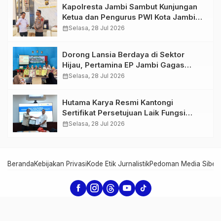
Kapolresta Jambi Sambut Kunjungan
Ketua dan Pengurus PWI Kota Jambi
Perkuat Sinergi dan Kolaborasi
calendar_month
Selasa, 28 Jul 2026
Dorong Lansia Berdaya di Sektor
Hijau, Pertamina EP Jambi Gagas
Lansiapreneur Batik Eco-Print
calendar_month
Selasa, 28 Jul 2026
Hutama Karya Resmi Kantongi
Sertifikat Persetujuan Laik Fungsi
Struktur Jembatan Musi V Tol
calendar_month
Selasa, 28 Jul 2026
Palembang–Betung
Beranda
Kebijakan Privasi
Kode Etik Jurnalistik
Pedoman Media Siber
Serambi Jambi - Informasi dari Jambi untuk Dunia