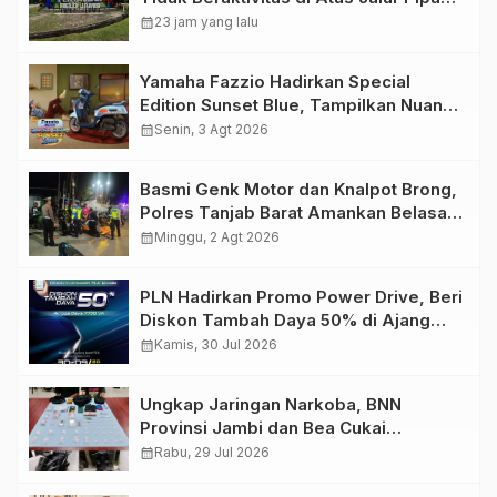
Migas Demi Keselamatan Bersama
calendar_month
23 jam yang lalu
Yamaha Fazzio Hadirkan Special
Edition Sunset Blue, Tampilkan Nuansa
Retro Summer yang Semakin Skena
calendar_month
Senin, 3 Agt 2026
Basmi Genk Motor dan Knalpot Brong,
Polres Tanjab Barat Amankan Belasan
Kendaraan
calendar_month
Minggu, 2 Agt 2026
PLN Hadirkan Promo Power Drive, Beri
Diskon Tambah Daya 50% di Ajang
GIIAS 2026
calendar_month
Kamis, 30 Jul 2026
Ungkap Jaringan Narkoba, BNN
Provinsi Jambi dan Bea Cukai
Amankan Sembilan Pelaku beserta
calendar_month
Rabu, 29 Jul 2026
766 Butir Ekstasi dan 146 Gram Sabu