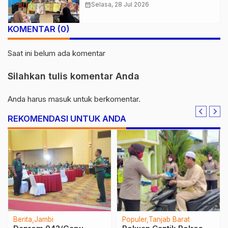
Lansiapreneur Batik Eco-Print
calendar_month
Selasa, 28 Jul 2026
KOMENTAR (0)
Saat ini belum ada komentar
Silahkan tulis komentar Anda
Anda harus
masuk
untuk berkomentar.
REKOMENDASI UNTUK ANDA
Berita
Jambi
Populer
Tanjab Barat