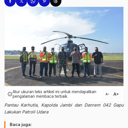
Atur ukuran teks artikel ini untuk mendapatkan
text_increase
info
text_decrease
pengalaman membaca terbaik.
Pantau Karhutla, Kapolda Jambi dan Danrem 042 Gapu
Lakukan Patroli Udara
Baca juga: