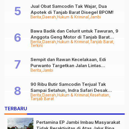
Jual Obat Samcodin Tak Wajar, Dua
Apotek di Tanjab Barat Disegel BPOM!
Berita
Daerah
Hukum & Kriminal
Jambi
Bawa Badik dan Celurit untuk Tawuran, 9
Anggota Geng Motor di Tanjab Barat
Berita
Daerah
Hukum & Kriminal
Tanjab Barat
Diringkus
Terkini
Sempit dan Rawan Kecelakaan, Edi
Purwanto Targetkan Jalan Lintas
Berita
Jambi
Tungkal-Jambi Mulus di 2028
90 Ribu Butir Samcodin Terjual Tak
Sampai Setahun, Indra Safari Desak
Berita
Daerah
Hukum & Kriminal
Kesehatan
Audit Menyeluruh
Tanjab Barat
TERBARU
Pertamina EP Jambi Imbau Masyarakat
Tidak Beraktivitas di Atas Jalur Pipa