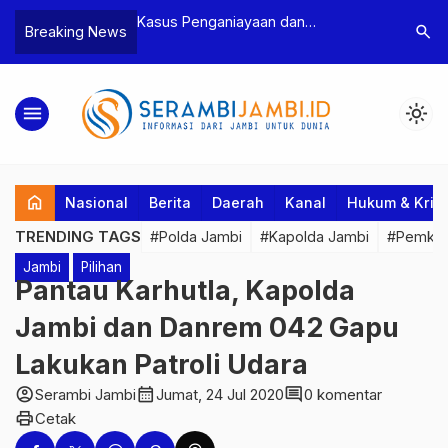
iayaan dan
Polres Tebo Ungkap Kasus
Terkait
search
Breaking News
Ketua BPD, Polres
Pengeroyokan dan Penganiayaan,
Pejabat
n Dua Tersangka
Dua Pelaku Pengeroyokan di Sumay
Kakanwi
Ditahan
Penuh 
menu
light_mode
home
Nasional
Berita
Daerah
Kanal
Hukum & Krim
TRENDING TAGS
#Polda Jambi
#Kapolda Jambi
#Pemkab
Jambi
Pilihan
Pantau Karhutla, Kapolda
Jambi dan Danrem 042 Gapu
Lakukan Patroli Udara
account_circle
calendar_month
comment
Serambi Jambi
Jumat, 24 Jul 2020
0 komentar
print
Cetak