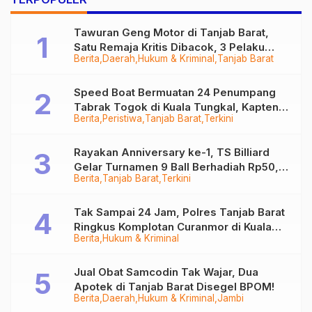
Barat, Tiga Terduga
Pelaku Diamankan
Tawuran Geng Motor di Tanjab Barat,
Satu Remaja Kritis Dibacok, 3 Pelaku
Berita
Daerah
Hukum & Kriminal
Tanjab Barat
Ditangkap
Speed Boat Bermuatan 24 Penumpang
Tabrak Togok di Kuala Tungkal, Kapten
Berita
Peristiwa
Tanjab Barat
Terkini
Sempat Hilang
Rayakan Anniversary ke-1, TS Billiard
Gelar Turnamen 9 Ball Berhadiah Rp50,8
Berita
Tanjab Barat
Terkini
Juta
Tak Sampai 24 Jam, Polres Tanjab Barat
Ringkus Komplotan Curanmor di Kuala
Berita
Hukum & Kriminal
Tungkal
Jual Obat Samcodin Tak Wajar, Dua
Apotek di Tanjab Barat Disegel BPOM!
Berita
Daerah
Hukum & Kriminal
Jambi