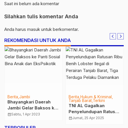
Saat ini belum ada komentar
Silahkan tulis komentar Anda
Anda harus
masuk
untuk berkomentar.
REKOMENDASI UNTUK ANDA
Berita
Jambi
Berita
Hukum & Kriminal
Tanjab Barat
Terkini
Bhayangkari Daerah
TNI AL Gagalkan
Jambi Gelar Baksos ke
Penyelundupan Ratusan
Panti Sosial Bina Anak
calendar_month
Sabtu, 1 Apr 2023
Ribu Benih Lobster
calendar_month
Jumat, 25 Apr 2025
dan EksPsikotik
Ilegal di Perairan Tanjab
TERPOPULER