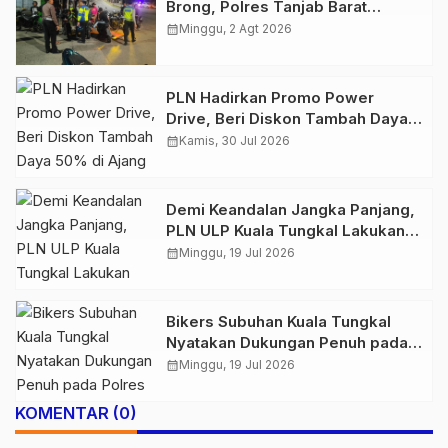
Brong, Polres Tanjab Barat
Amankan Belasan Kendaraan
calendar_month
Minggu, 2 Agt 2026
PLN Hadirkan Promo Power
Drive, Beri Diskon Tambah Daya
50% di Ajang GIIAS 2026
calendar_month
Kamis, 30 Jul 2026
Demi Keandalan Jangka Panjang,
PLN ULP Kuala Tungkal Lakukan
Pemeliharaan Jaringan Berkala
calendar_month
Minggu, 19 Jul 2026
Bikers Subuhan Kuala Tungkal
Nyatakan Dukungan Penuh pada
Polres Tanjab Barat Berantas
calendar_month
Minggu, 19 Jul 2026
Geng Motor
KOMENTAR (0)