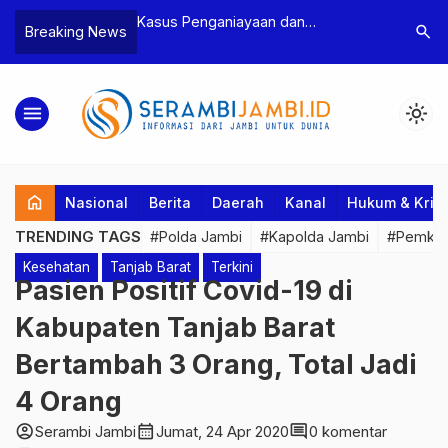
n Narkoba, BNN
Kasus Penganiayaan dan
Polres T
search
Breaking News
dan Bea Cukai
Pengancaman Ketua BPD, Polres
Pengeroy
an Pelaku beserta
Tebo Tetapkan Dua Tersangka
Dua Pela
si dan 146 Gram
Ditahan
menu
light_mode
home
Nasional
Berita
Daerah
Kanal
Hukum & Krim
TRENDING TAGS
#Polda Jambi
#Kapolda Jambi
#Pemkab
Kesehatan
Tanjab Barat
Terkini
Pasien Positif Covid-19 di
Kabupaten Tanjab Barat
Bertambah 3 Orang, Total Jadi
4 Orang
account_circle
calendar_month
comment
Serambi Jambi
Jumat, 24 Apr 2020
0 komentar