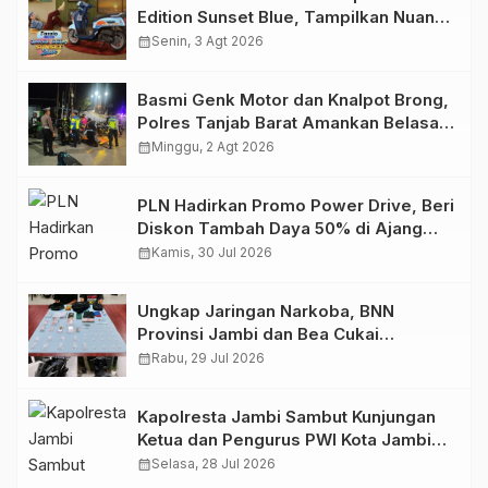
Edition Sunset Blue, Tampilkan Nuansa
Retro Summer yang Semakin Skena
calendar_month
Senin, 3 Agt 2026
Basmi Genk Motor dan Knalpot Brong,
Polres Tanjab Barat Amankan Belasan
Kendaraan
calendar_month
Minggu, 2 Agt 2026
PLN Hadirkan Promo Power Drive, Beri
Diskon Tambah Daya 50% di Ajang
GIIAS 2026
calendar_month
Kamis, 30 Jul 2026
Ungkap Jaringan Narkoba, BNN
Provinsi Jambi dan Bea Cukai
Amankan Sembilan Pelaku beserta
calendar_month
Rabu, 29 Jul 2026
766 Butir Ekstasi dan 146 Gram Sabu
Kapolresta Jambi Sambut Kunjungan
Ketua dan Pengurus PWI Kota Jambi
Perkuat Sinergi dan Kolaborasi
calendar_month
Selasa, 28 Jul 2026