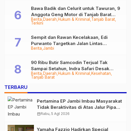
Bawa Badik dan Celurit untuk Tawuran, 9
Anggota Geng Motor di Tanjab Barat
Berita
Daerah
Hukum & Kriminal
Tanjab Barat
Diringkus
Terkini
Sempit dan Rawan Kecelakaan, Edi
Purwanto Targetkan Jalan Lintas
Berita
Jambi
Tungkal-Jambi Mulus di 2028
90 Ribu Butir Samcodin Terjual Tak
Sampai Setahun, Indra Safari Desak
Berita
Daerah
Hukum & Kriminal
Kesehatan
Audit Menyeluruh
Tanjab Barat
TERBARU
Pertamina EP Jambi Imbau Masyarakat
Tidak Beraktivitas di Atas Jalur Pipa
Migas Demi Keselamatan Bersama
calendar_month
Rabu, 5 Agt 2026
Yamaha Fazzio Hadirkan Special