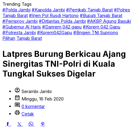
Trending Tags
#Polda Jambi
#Kapolda Jambi
#Pemkab Tanjab Barat
#Polres
Tanjab Barat
#Irjen Pol Rusdi Hartono
#Bupati Tanjab Barat
#Pemprov Jambi
#Ditlantas Polda Jambi
#AKBP Agung Basuki
#Gubernur Al Haris
#Danrem 042 gapu
#Korem 042 Gapu
#Polresta Jambi
#Korem042Gapu
#Brigjen TNI Supriono
Pilihan
Tanjab Barat
Latpres Burung Berkicau Ajang
Sinergitas TNI-Polri di Kuala
Tungkal Sukses Digelar
account_circle
Serambi Jambi
calendar_month
Minggu, 16 Feb 2020
comment
0 komentar
print
Cetak