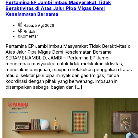
Pertamina EP Jambi Imbau Masyarakat Tidak
Beraktivitas di Atas Jalur Pipa Migas Demi
Keselamatan Bersama
calendar_month
Rabu, 5 Agt 2026
account_circle
Redaksi
0
Komentar
Pertamina EP Jambi Imbau Masyarakat Tidak Beraktivitas di
Atas Jalur Pipa Migas Demi Keselamatan Bersama
SERAMBIJAMBI.ID, JAMBI – Pertamina EP Jambi
mengimbau masyarakat untuk tidak melakukan aktivitas,
mendirikan bangunan, maupun melakukan penggalian di atas
atau di sekitar jalur pipa minyak dan gas (migas) tanpa
koordinasi dengan pihak yang berwenang. Imbauan ini
disampaikan sebagai bagian dari […]