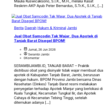
Maulia Kuswicaksono, S.I.K., M.H., melalui Kasat
Reskrim AKP Ayub Peter Bernardus, S.Tr.K., S.I.K., […]
Berita
Daerah
Hukum & Kriminal
Jambi
Jual Obat Samcodin Tak Wajar, Dua Apotek di
Tanjab Barat Disegel BPOM!
calendar_month
Jumat, 26 Jun 2026
account_circle
Serambi Jambi
0
Komentar
SERAMBIJAMBI.ID, TANJAB BARAT – Praktik
distribusi obat yang disinyalir tidak wajar membuat dua
apotek di Kabupaten Tanjab Barat, Jambi, berurusan
dengan hukum. BPOM Provinsi Jambi bersama Dinas
Kesehatan (Dinkes) Tanjab Barat resmi melakukan
penyegelan terhadap Apotek Manjur yang berlokasi di
Kuala Tungkal, Kecamatan Tungkal Ilir, dan Apotek
Cahaya di Kecamatan Tebing Tinggi, setelah
ditemukan adanya […]