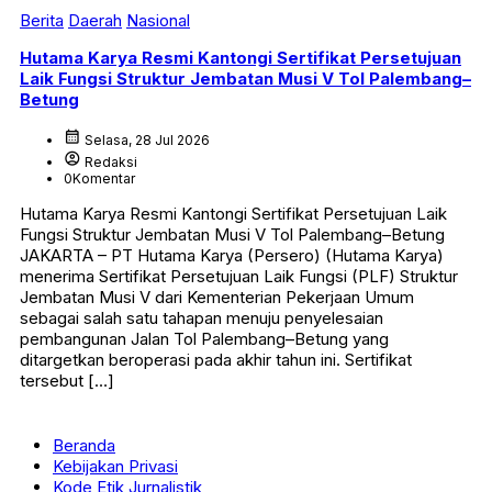
Berita
Daerah
Nasional
Hutama Karya Resmi Kantongi Sertifikat Persetujuan
Laik Fungsi Struktur Jembatan Musi V Tol Palembang–
Betung
calendar_month
Selasa, 28 Jul 2026
account_circle
Redaksi
0
Komentar
Hutama Karya Resmi Kantongi Sertifikat Persetujuan Laik
Fungsi Struktur Jembatan Musi V Tol Palembang–Betung
JAKARTA – PT Hutama Karya (Persero) (Hutama Karya)
menerima Sertifikat Persetujuan Laik Fungsi (PLF) Struktur
Jembatan Musi V dari Kementerian Pekerjaan Umum
sebagai salah satu tahapan menuju penyelesaian
pembangunan Jalan Tol Palembang–Betung yang
ditargetkan beroperasi pada akhir tahun ini. Sertifikat
tersebut […]
Beranda
Kebijakan Privasi
Kode Etik Jurnalistik