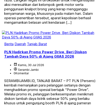
razia. Langkah tegas ini difokuskan untuk mengantisipasi
aksi meresahkan dari kelompok genk motor serta
penggunaan knalpot brong yang kerap mengganggu
kenyamanan warga, khususnya pada malam hari. Dalam
operasi penertiban tersebut, aparat kepolisian berhasil
mengamankan belasan unit kendaraan […]
Berita
Daerah
Tanjab Barat
PLN Hadirkan Promo Power Drive, Beri Diskon
Tambah Daya 50% di Ajang GIIAS 2026
calendar_month
Kamis, 30 Jul 2026
account_circle
Serambi Jambi
0
Komentar
SERAMBIJAMBI.ID, TANJAB BARAT – PT PLN (Persero)
kembali memanjakan para pelanggan setianya dengan
menghadirkan promo spesial bertajuk “Power Drive”.
Melalui promo ini, pelanggan berkesempatan menikmati
diskon tambah daya listrik sebesar 50% yang berlaku
khusus untuk pengunjung booth PLN di ajang pameran