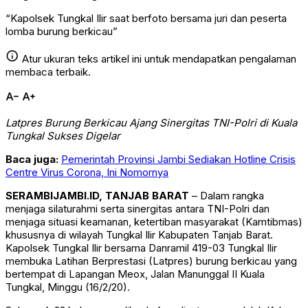
“Kapolsek Tungkal Ilir saat berfoto bersama juri dan peserta
lomba burung berkicau”
info
Atur ukuran teks artikel ini untuk mendapatkan pengalaman
membaca terbaik.
text_decrease
text_increase
Latpres Burung Berkicau Ajang Sinergitas TNI-Polri di Kuala
Tungkal Sukses Digelar
Baca juga:
Pemerintah Provinsi Jambi Sediakan Hotline Crisis
Centre Virus Corona, Ini Nomornya
SERAMBIJAMBI.ID, TANJAB BARAT
– Dalam rangka
menjaga silaturahmi serta sinergitas antara TNI-Polri dan
menjaga situasi keamanan, ketertiban masyarakat (Kamtibmas)
khususnya di wilayah Tungkal Ilir Kabupaten Tanjab Barat.
Kapolsek Tungkal Ilir bersama Danramil 419-03 Tungkal Ilir
membuka Latihan Berprestasi (Latpres) burung berkicau yang
bertempat di Lapangan Meox, Jalan Manunggal II Kuala
Tungkal, Minggu (16/2/20).