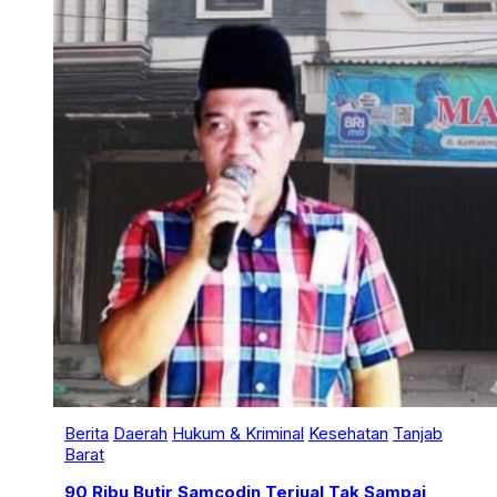
Berita
Daerah
Hukum & Kriminal
Kesehatan
Tanjab
Barat
90 Ribu Butir Samcodin Terjual Tak Sampai