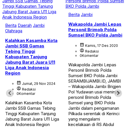
Berita
Jambi
Wakapolda Jambi Lepas
Berita
Daerah
Jambi
Personil Brimob Polda
Olahraga
Sumsel BKO Polda Jambi
Kalahkan Kasamba Kota
calendar_month
Jambi SSB Gamas
Kamis, 17 Des 2020
account_circle
Tebing Tinggi
Redaksi
0
Komentar
Kabupaten Tanjung
Jabung Barat Juara U11
Wakapolda Jambi Lepas
Liga Anak Indonesia
Personil Brimob Polda
Region
Sumsel BKO Polda Jambi
SERAMBIJAMBI.ID, JAMBI
calendar_month
Jumat, 29 Nov 2024
– Wakapolda Jambi Brigjen
account_circle
Redaksi
Pol Yudawan usai meninjau
0
Komentar
personil Brimob Polda
Kalahkan Kasamba Kota
Sumsel yang BKO Polda
Jambi SSB Gamas Tebing
Jambi dalam pengamanan
Tinggi Kabupaten Tanjung
Pilkada serentak di Kerinci
Jabung Barat Juara U11 Liga
yang mengalami
Anak Indonesia Region
kecelakaan di RS Abdul