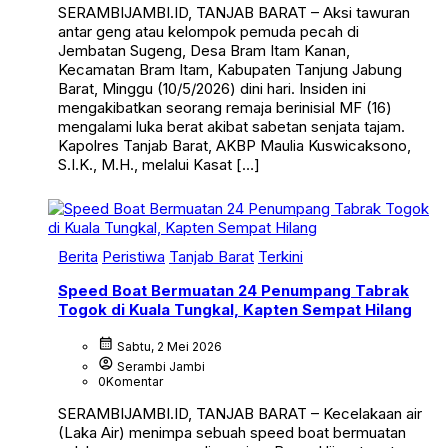
SERAMBIJAMBI.ID, TANJAB BARAT – Aksi tawuran
antar geng atau kelompok pemuda pecah di
Jembatan Sugeng, Desa Bram Itam Kanan,
Kecamatan Bram Itam, Kabupaten Tanjung Jabung
Barat, Minggu (10/5/2026) dini hari. Insiden ini
mengakibatkan seorang remaja berinisial MF (16)
mengalami luka berat akibat sabetan senjata tajam.
Kapolres Tanjab Barat, AKBP Maulia Kuswicaksono,
S.I.K., M.H., melalui Kasat […]
Berita
Peristiwa
Tanjab Barat
Terkini
Speed Boat Bermuatan 24 Penumpang Tabrak
Togok di Kuala Tungkal, Kapten Sempat Hilang
calendar_month
Sabtu, 2 Mei 2026
account_circle
Serambi Jambi
0
Komentar
SERAMBIJAMBI.ID, TANJAB BARAT – Kecelakaan air
(Laka Air) menimpa sebuah speed boat bermuatan