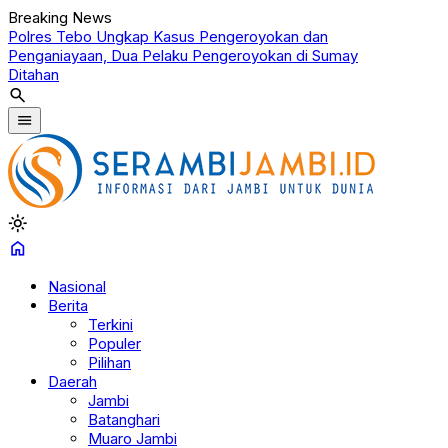
Breaking News
Polres Tebo Ungkap Kasus Pengeroyokan dan
Terkait
Penganiayaan, Dua Pelaku Pengeroyokan di Sumay
Narkotik
Ditahan
Proses
search
menu
light_mode
home
Nasional
Berita
Terkini
Populer
Pilihan
Daerah
Jambi
Batanghari
Muaro Jambi