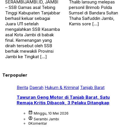
SERAMBIJAMBI.ID, JAMBI
Thalib lansung melepas
– SSB Gamas asal Tebing
personil Brimob Polda
Tinggi Kabupaten Tanjabbar
Sumsel di Bandara Sultan
berhasil keluar sebagai
Thaha Saifuddin Jambi,
Juara U11 setelah
Kamis sore […]
mengalahkan SSB Kasamba
asal Kota Jambi di babak
final. Kemenangan yang
diraih tersebut oleh SSB
berhak mewakili Provinsi
Jambi ke Tingkat […]
Terpopuler
Berita
Daerah
Hukum & Kriminal
Tanjab Barat
Tawuran Geng Motor di Tanjab Barat, Satu
Remaja Kritis Dibacok, 3 Pelaku Ditangkap
calendar_month
Minggu, 10 Mei 2026
account_circle
Serambi Jambi
0
Komentar