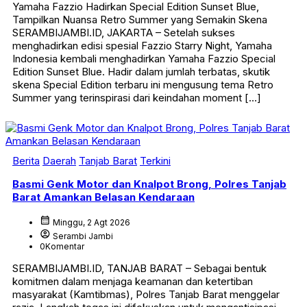
Yamaha Fazzio Hadirkan Special Edition Sunset Blue,
Tampilkan Nuansa Retro Summer yang Semakin Skena
SERAMBIJAMBI.ID, JAKARTA – Setelah sukses
menghadirkan edisi spesial Fazzio Starry Night, Yamaha
Indonesia kembali menghadirkan Yamaha Fazzio Special
Edition Sunset Blue. Hadir dalam jumlah terbatas, skutik
skena Special Edition terbaru ini mengusung tema Retro
Summer yang terinspirasi dari keindahan moment […]
Berita
Daerah
Tanjab Barat
Terkini
Basmi Genk Motor dan Knalpot Brong, Polres Tanjab
Barat Amankan Belasan Kendaraan
calendar_month
Minggu, 2 Agt 2026
account_circle
Serambi Jambi
0
Komentar
SERAMBIJAMBI.ID, TANJAB BARAT – Sebagai bentuk
komitmen dalam menjaga keamanan dan ketertiban
masyarakat (Kamtibmas), Polres Tanjab Barat menggelar