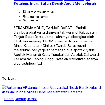
Setahun, Indra Safari Desak Audit Menyeluruh
calendar_month
Jumat, 26 Jun 2026
account_circle
Serambi Jambi
0
Komentar
SERAMBIJAMBI.ID, TANJAB BARAT – Praktik
distribusi obat yang disinyalir tak wajar di Kabupaten
Tanjab Barat Barat, Jambi, akhirnya dibongkar oleh
pihak berwenang. BPOM Provinsi Jambi bersama
Dinas Kesehatan (Dinkes) Tanjab Barat resmi
melakukan penyegelan terhadap dua apotek, yakni
Apotek Manjur di Kuala Tungkal dan Apotek Cahaya di
Kecamatan Tebing Tinggi, setelah ditemukan adanya
arus distribusi […]
Terbaru
Berita
Daerah
Jambi