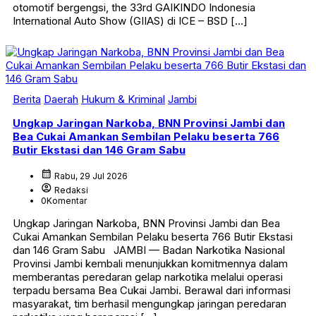
otomotif bergengsi, the 33rd GAIKINDO Indonesia
International Auto Show (GIIAS) di ICE – BSD […]
Berita
Daerah
Hukum & Kriminal
Jambi
Ungkap Jaringan Narkoba, BNN Provinsi Jambi dan
Bea Cukai Amankan Sembilan Pelaku beserta 766
Butir Ekstasi dan 146 Gram Sabu
calendar_month
Rabu, 29 Jul 2026
account_circle
Redaksi
0
Komentar
Ungkap Jaringan Narkoba, BNN Provinsi Jambi dan Bea
Cukai Amankan Sembilan Pelaku beserta 766 Butir Ekstasi
dan 146 Gram Sabu JAMBI — Badan Narkotika Nasional
Provinsi Jambi kembali menunjukkan komitmennya dalam
memberantas peredaran gelap narkotika melalui operasi
terpadu bersama Bea Cukai Jambi. Berawal dari informasi
masyarakat, tim berhasil mengungkap jaringan peredaran