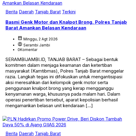
Berita
Daerah
Tanjab Barat
Terkini
Basmi Genk Motor dan Knalpot Brong, Polres Tanjab
Barat Amankan Belasan Kendaraan
calendar_month
Minggu, 2 Agt 2026
account_circle
Serambi Jambi
0
Komentar
SERAMBIJAMBI.ID, TANJAB BARAT – Sebagai bentuk
komitmen dalam menjaga keamanan dan ketertiban
masyarakat (Kamtibmas), Polres Tanjab Barat menggelar
razia. Langkah tegas ini difokuskan untuk mengantisipasi
aksi meresahkan dari kelompok genk motor serta
penggunaan knalpot brong yang kerap mengganggu
kenyamanan warga, khususnya pada malam hari. Dalam
operasi penertiban tersebut, aparat kepolisian berhasil
mengamankan belasan unit kendaraan […]
Berita
Daerah
Tanjab Barat