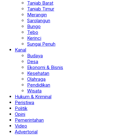
Tanjab Barat
Tanjab Timur
Merangin
Sarolangun
Bungo
Tebo
Kerinci
Sungai Penuh
Kanal
Budaya
Desa
Ekonomi & Bisnis
Kesehatan
Olahraga
Pendidikan
Wisata
Hukum & Kriminal
Peristiwa
Politik
Opini
Pemerintahan
Video
Advertorial