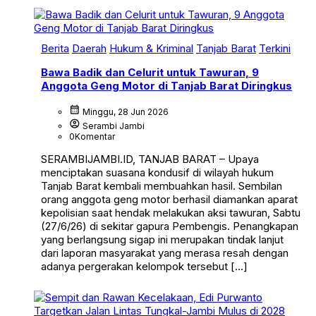
Berita
Daerah
Hukum & Kriminal
Tanjab Barat
Terkini
Bawa Badik dan Celurit untuk Tawuran, 9
Anggota Geng Motor di Tanjab Barat Diringkus
calendar_month
Minggu, 28 Jun 2026
account_circle
Serambi Jambi
0
Komentar
SERAMBIJAMBI.ID, TANJAB BARAT – Upaya
menciptakan suasana kondusif di wilayah hukum
Tanjab Barat kembali membuahkan hasil. Sembilan
orang anggota geng motor berhasil diamankan aparat
kepolisian saat hendak melakukan aksi tawuran, Sabtu
(27/6/26) di sekitar gapura Pembengis. Penangkapan
yang berlangsung sigap ini merupakan tindak lanjut
dari laporan masyarakat yang merasa resah dengan
adanya pergerakan kelompok tersebut […]