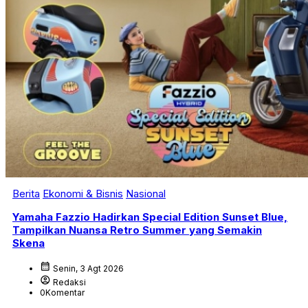
Berita
Ekonomi & Bisnis
Nasional
Yamaha Fazzio Hadirkan Special Edition Sunset Blue,
Tampilkan Nuansa Retro Summer yang Semakin
Skena
calendar_month
Senin, 3 Agt 2026
account_circle
Redaksi
0
Komentar