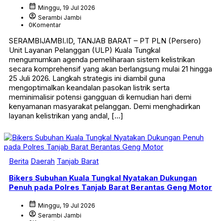
calendar_month
Minggu, 19 Jul 2026
account_circle
Serambi Jambi
0
Komentar
SERAMBIJAMBI.ID, TANJAB BARAT – PT PLN (Persero)
Unit Layanan Pelanggan (ULP) Kuala Tungkal
mengumumkan agenda pemeliharaan sistem kelistrikan
secara komprehensif yang akan berlangsung mulai 21 hingga
25 Juli 2026. Langkah strategis ini diambil guna
mengoptimalkan keandalan pasokan listrik serta
meminimalisir potensi gangguan di kemudian hari demi
kenyamanan masyarakat pelanggan. Demi menghadirkan
layanan kelistrikan yang andal, […]
Berita
Daerah
Tanjab Barat
Bikers Subuhan Kuala Tungkal Nyatakan Dukungan
Penuh pada Polres Tanjab Barat Berantas Geng Motor
calendar_month
Minggu, 19 Jul 2026
account_circle
Serambi Jambi