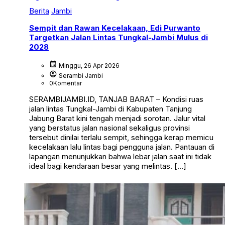
Berita
Jambi
Sempit dan Rawan Kecelakaan, Edi Purwanto
Targetkan Jalan Lintas Tungkal-Jambi Mulus di
2028
calendar_month
Minggu, 26 Apr 2026
account_circle
Serambi Jambi
0
Komentar
SERAMBIJAMBI.ID, TANJAB BARAT – Kondisi ruas
jalan lintas Tungkal-Jambi di Kabupaten Tanjung
Jabung Barat kini tengah menjadi sorotan. Jalur vital
yang berstatus jalan nasional sekaligus provinsi
tersebut dinilai terlalu sempit, sehingga kerap memicu
kecelakaan lalu lintas bagi pengguna jalan. Pantauan di
lapangan menunjukkan bahwa lebar jalan saat ini tidak
ideal bagi kendaraan besar yang melintas. […]