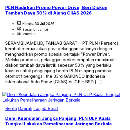
PLN Hadirkan Promo Power Drive, Beri Diskon
Tambah Daya 50% di Ajang GIIAS 2026
calendar_month
Kamis, 30 Jul 2026
account_circle
Serambi Jambi
0
Komentar
SERAMBIJAMBI.ID, TANJAB BARAT – PT PLN (Persero)
kembali memanjakan para pelanggan setianya dengan
menghadirkan promo spesial bertajuk “Power Drive”.
Melalui promo ini, pelanggan berkesempatan menikmati
diskon tambah daya listrik sebesar 50% yang berlaku
khusus untuk pengunjung booth PLN di ajang pameran
otomotif bergengsi, the 33rd GAIKINDO Indonesia
International Auto Show (GIIAS) di ICE – BSD […]
Berita
Daerah
Tanjab Barat
Demi Keandalan Jangka Panjang, PLN ULP Kuala
Tungkal Lakukan Pemeliharaan Jaringan Berkala