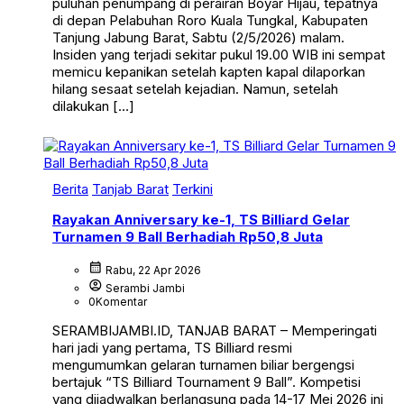
puluhan penumpang di perairan Boyar Hijau, tepatnya
di depan Pelabuhan Roro Kuala Tungkal, Kabupaten
Tanjung Jabung Barat, Sabtu (2/5/2026) malam.
Insiden yang terjadi sekitar pukul 19.00 WIB ini sempat
memicu kepanikan setelah kapten kapal dilaporkan
hilang sesaat setelah kejadian. Namun, setelah
dilakukan […]
Berita
Tanjab Barat
Terkini
Rayakan Anniversary ke-1, TS Billiard Gelar
Turnamen 9 Ball Berhadiah Rp50,8 Juta
calendar_month
Rabu, 22 Apr 2026
account_circle
Serambi Jambi
0
Komentar
SERAMBIJAMBI.ID, TANJAB BARAT – Memperingati
hari jadi yang pertama, TS Billiard resmi
mengumumkan gelaran turnamen biliar bergengsi
bertajuk “TS Billiard Tournament 9 Ball”. Kompetisi
yang dijadwalkan berlangsung pada 14-17 Mei 2026 ini