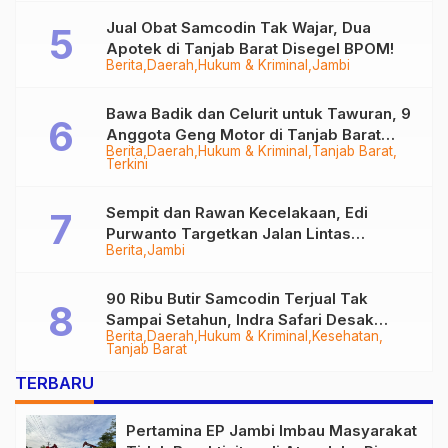
Jual Obat Samcodin Tak Wajar, Dua
Apotek di Tanjab Barat Disegel BPOM!
Berita
Daerah
Hukum & Kriminal
Jambi
Bawa Badik dan Celurit untuk Tawuran, 9
Anggota Geng Motor di Tanjab Barat
Berita
Daerah
Hukum & Kriminal
Tanjab Barat
Diringkus
Terkini
Sempit dan Rawan Kecelakaan, Edi
Purwanto Targetkan Jalan Lintas
Berita
Jambi
Tungkal-Jambi Mulus di 2028
90 Ribu Butir Samcodin Terjual Tak
Sampai Setahun, Indra Safari Desak
Berita
Daerah
Hukum & Kriminal
Kesehatan
Audit Menyeluruh
Tanjab Barat
TERBARU
Pertamina EP Jambi Imbau Masyarakat