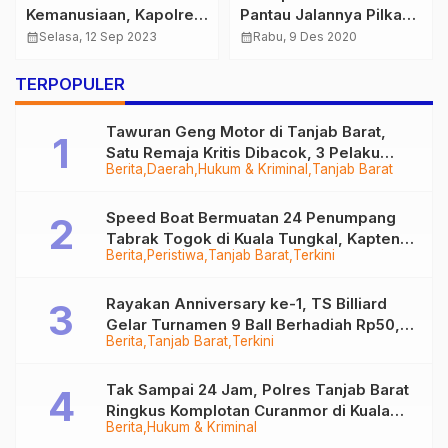
Kemanusiaan, Kapolres
Pantau Jalannya Pilkada
Tanjab Timur Donorkan
Serentak di Kabupaten
calendar_month
Selasa, 12 Sep 2023
calendar_month
Rabu, 9 Des 2020
Darah Sambut HUT
Bungo
Lantas ke 68
TERPOPULER
Tawuran Geng Motor di Tanjab Barat,
Satu Remaja Kritis Dibacok, 3 Pelaku
Berita
Daerah
Hukum & Kriminal
Tanjab Barat
Ditangkap
Speed Boat Bermuatan 24 Penumpang
Tabrak Togok di Kuala Tungkal, Kapten
Berita
Peristiwa
Tanjab Barat
Terkini
Sempat Hilang
Rayakan Anniversary ke-1, TS Billiard
Gelar Turnamen 9 Ball Berhadiah Rp50,8
Berita
Tanjab Barat
Terkini
Juta
Tak Sampai 24 Jam, Polres Tanjab Barat
Ringkus Komplotan Curanmor di Kuala
Berita
Hukum & Kriminal
Tungkal