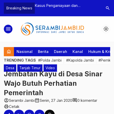
ayaan dan
Polres Tebo Ungkap Kasus
Terkait 
search
Breaking News
tua BPD, Polres
Pengeroyokan dan Penganiayaan,
Pejabat 
 Dua Tersangka
Dua Pelaku Pengeroyokan di Sumay
Kakanwil
Ditahan
Penuh P
menu
light_mode
home
Nasional
Berita
Daerah
Kanal
Hukum & Krim
TRENDING TAGS
#Polda Jambi
#Kapolda Jambi
#Pemkab
Desa
Tanjab Timur
Video
Jembatan Kayu di Desa Sinar
Wajo Butuh Perhatian
Pemerintah
account_circle
calendar_month
comment
Serambi Jambi
Senin, 27 Jan 2020
0 komentar
print
Cetak