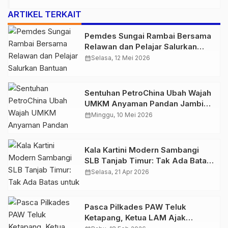
ARTIKEL TERKAIT
Pemdes Sungai Rambai Bersama
Relawan dan Pelajar Salurkan
Bantuan untuk Korban Kebakaran
calendar_month
Selasa, 12 Mei 2026
Teluk Nilau
Sentuhan PetroChina Ubah Wajah
UMKM Anyaman Pandan Jambi
Jadi Lebih Berkelas
calendar_month
Minggu, 10 Mei 2026
Kala Kartini Modern Sambangi
SLB Tanjab Timur: Tak Ada Batas
untuk Meraih Mimpi
calendar_month
Selasa, 21 Apr 2026
Pasca Pilkades PAW Teluk
Ketapang, Ketua LAM Ajak