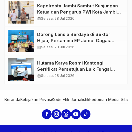
Kapolresta Jambi Sambut Kunjungan
Ketua dan Pengurus PWI Kota Jambi
Perkuat Sinergi dan Kolaborasi
calendar_month
Selasa, 28 Jul 2026
Dorong Lansia Berdaya di Sektor
Hijau, Pertamina EP Jambi Gagas
Lansiapreneur Batik Eco-Print
calendar_month
Selasa, 28 Jul 2026
Hutama Karya Resmi Kantongi
Sertifikat Persetujuan Laik Fungsi
Struktur Jembatan Musi V Tol
calendar_month
Selasa, 28 Jul 2026
Palembang–Betung
Beranda
Kebijakan Privasi
Kode Etik Jurnalistik
Pedoman Media Siber