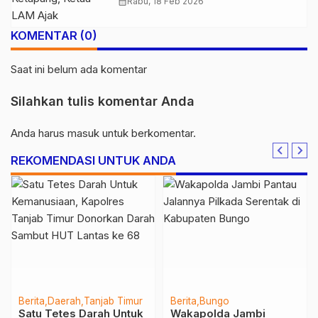
Masyarakat Jaga Kondusivitas
calendar_month
Rabu, 18 Feb 2026
Desa
KOMENTAR (0)
Saat ini belum ada komentar
Silahkan tulis komentar Anda
Anda harus
masuk
untuk berkomentar.
REKOMENDASI UNTUK ANDA
Berita
Daerah
Tanjab Timur
Berita
Bungo
Satu Tetes Darah Untuk
Wakapolda Jambi