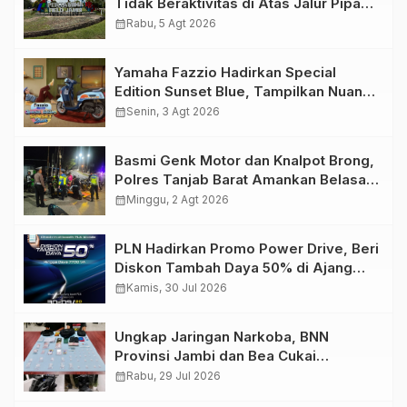
Tidak Beraktivitas di Atas Jalur Pipa
Migas Demi Keselamatan Bersama
calendar_month
Rabu, 5 Agt 2026
Yamaha Fazzio Hadirkan Special
Edition Sunset Blue, Tampilkan Nuansa
Retro Summer yang Semakin Skena
calendar_month
Senin, 3 Agt 2026
Basmi Genk Motor dan Knalpot Brong,
Polres Tanjab Barat Amankan Belasan
Kendaraan
calendar_month
Minggu, 2 Agt 2026
PLN Hadirkan Promo Power Drive, Beri
Diskon Tambah Daya 50% di Ajang
GIIAS 2026
calendar_month
Kamis, 30 Jul 2026
Ungkap Jaringan Narkoba, BNN
Provinsi Jambi dan Bea Cukai
Amankan Sembilan Pelaku beserta
calendar_month
Rabu, 29 Jul 2026
766 Butir Ekstasi dan 146 Gram Sabu