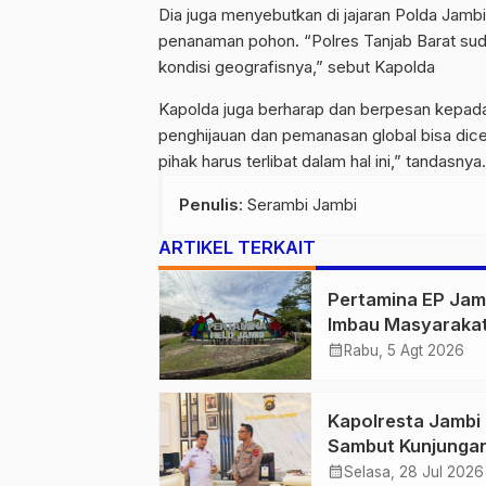
Dia juga menyebutkan di jajaran Polda Jambi
penanaman pohon. “Polres Tanjab Barat s
kondisi geografisnya,” sebut Kapolda
Kapolda juga berharap dan berpesan kepad
penghijauan dan pemanasan global bisa dice
pihak harus terlibat dalam hal ini,” tandasnya
Penulis
: Serambi Jambi
ARTIKEL TERKAIT
Pertamina EP Jam
Imbau Masyaraka
Tidak Beraktivitas
calendar_month
Rabu, 5 Agt 2026
Atas Jalur Pipa M
Demi Keselamata
Kapolresta Jambi
Bersama
Sambut Kunjunga
Ketua dan Pengur
calendar_month
Selasa, 28 Jul 2026