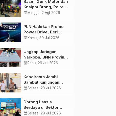
Basmi Genk Motor dan
Semakin Skena
Knalpot Brong, Polres
Tanjab Barat Amankan
calendar_month
Minggu, 2 Agt 2026
Belasan Kendaraan
PLN Hadirkan Promo
Power Drive, Beri
Diskon Tambah Daya
calendar_month
Kamis, 30 Jul 2026
50% di Ajang GIIAS
2026
Ungkap Jaringan
Narkoba, BNN Provinsi
Jambi dan Bea Cukai
calendar_month
Rabu, 29 Jul 2026
Amankan Sembilan
Pelaku beserta 766
Kapolresta Jambi
Butir Ekstasi dan 146
Sambut Kunjungan
Gram Sabu
Ketua dan Pengurus
calendar_month
Selasa, 28 Jul 2026
PWI Kota Jambi
Perkuat Sinergi dan
Dorong Lansia
Kolaborasi
Berdaya di Sektor
Hijau, Pertamina EP
calendar_month
Selasa, 28 Jul 2026