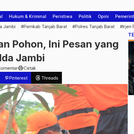
al
Hukum & Kriminal
Peristiwa
Politik
Opini
Pemerin
a Jambi
#Pemkab Tanjab Barat
#Polres Tanjab Barat
#Irjen
T
n Pohon, Ini Pesan yang
lda Jambi
print
komentar
Cetak
Pinterest
Threads