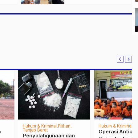
Jambi Gagas
an
Lansiapreneur Batik
Eco-Print
 & Kriminal
Pilihan
Hukum & Kriminal
Jambi
b Barat
Operasi Antik 2020,
alahgunaan dan