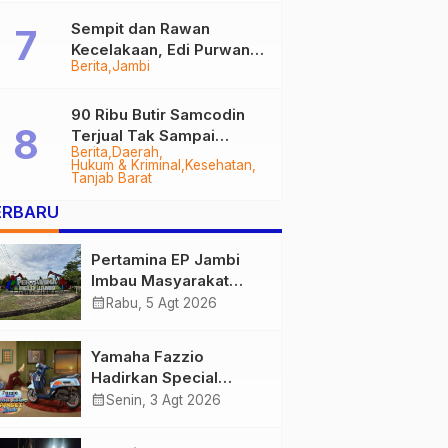
Sempit dan Rawan
Kecelakaan, Edi Purwanto
Berita
Jambi
Targetkan Jalan Lintas
Tungkal-Jambi Mulus di
2028
90 Ribu Butir Samcodin
Terjual Tak Sampai
Berita
Daerah
Setahun, Indra Safari
Hukum & Kriminal
Kesehatan
Desak Audit Menyeluruh
Tanjab Barat
ERBARU
Pertamina EP Jambi
Imbau Masyarakat
Tidak Beraktivitas di
calendar_month
Rabu, 5 Agt 2026
Atas Jalur Pipa Migas
Demi Keselamatan
Yamaha Fazzio
Bersama
Hadirkan Special
Edition Sunset Blue,
calendar_month
Senin, 3 Agt 2026
Tampilkan Nuansa
Retro Summer yang