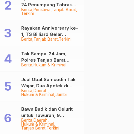
24 Penumpang Tabrak
Berita
Peristiwa
Tanjab Barat
Togok di Kuala Tungkal,
Terkini
Kapten Sempat Hilang
Rayakan Anniversary ke-
1, TS Billiard Gelar
Berita
Tanjab Barat
Terkini
Turnamen 9 Ball
Berhadiah Rp50,8 Juta
Tak Sampai 24 Jam,
Polres Tanjab Barat
Berita
Hukum & Kriminal
Ringkus Komplotan
Curanmor di Kuala
Tungkal
Jual Obat Samcodin Tak
Wajar, Dua Apotek di
Berita
Daerah
Tanjab Barat Disegel
Hukum & Kriminal
Jambi
BPOM!
Bawa Badik dan Celurit
untuk Tawuran, 9
Berita
Daerah
Anggota Geng Motor di
Hukum & Kriminal
Tanjab Barat Diringkus
Tanjab Barat
Terkini