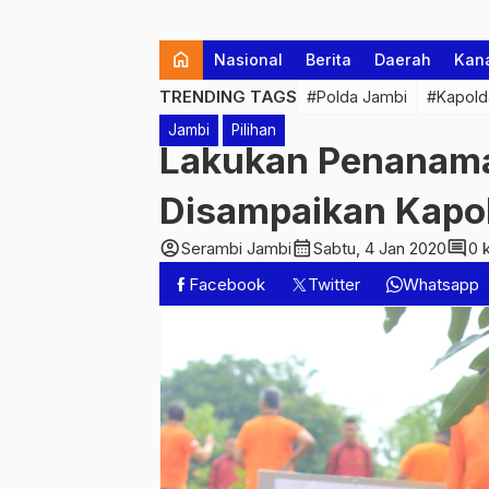
home
Nasional
Berita
Daerah
Kan
TRENDING TAGS
#Polda Jambi
#Kapold
Jambi
Pilihan
Lakukan Penanama
Disampaikan Kapo
account_circle
calendar_month
comment
Serambi Jambi
Sabtu, 4 Jan 2020
0 
Facebook
Twitter
Whatsapp