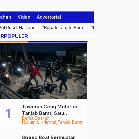
tahan
Video
Advertorial
 Pol Rusdi Hartono
#Bupati Tanjab Barat
#Pemprov Jambi
#Di
ERPOPULER
Tawuran Geng Motor di
Tanjab Barat, Satu
Berita
Daerah
Remaja Kritis Dibacok, 3
Hukum & Kriminal
Tanjab Barat
Pelaku Ditangkap
Speed Boat Bermuatan