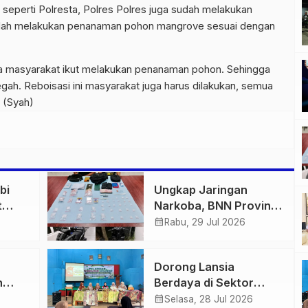
 seperti Polresta, Polres Polres juga sudah melakukan
udah melakukan penanaman pohon mangrove sesuai dengan
a masyarakat ikut melakukan penanaman pohon. Sehingga
gah. Reboisasi ini masyarakat juga harus dilakukan, semua
. (Syah)
bi
Ungkap Jaringan
t
Narkoba, BNN Provinsi
 di
Jambi dan Bea Cukai
calendar_month
Rabu, 29 Jul 2026
igas
Amankan Sembilan
n
Pelaku beserta 766
Dorong Lansia
Butir Ekstasi dan 146
n
Berdaya di Sektor
Gram Sabu
us
Hijau, Pertamina EP
calendar_month
Selasa, 28 Jul 2026