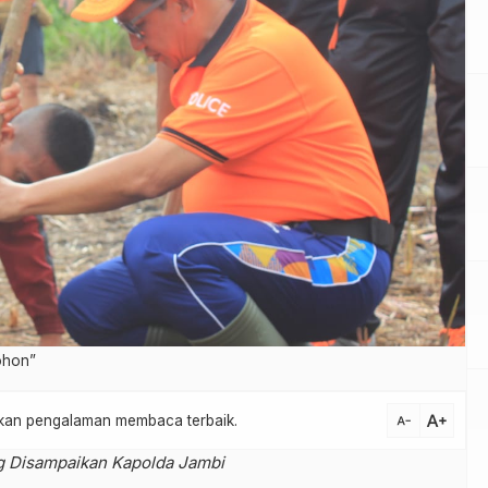
ohon”
text_increase
atkan pengalaman membaca terbaik.
text_decrease
g Disampaikan Kapolda Jambi