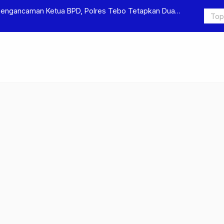
ebo Tetapkan Dua
Polres Tebo Ungkap Kasus Pengeroyokan da
Pengeroyokan di Sumay Ditahan