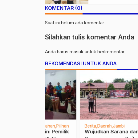
PWI Kota Jambi
KOMENTAR (0)
Perkuat Sinergi d
Kolaborasi
Saat ini belum ada komentar
Silahkan tulis komentar Anda
Anda harus
masuk
untuk berkomentar.
REKOMENDASI UNTUK ANDA
merintahan
Pilihan
Berita
Daerah
Jambi
Hukum
Tanja
angin: Pemilik
Wujudkan Sarana dan
Peny