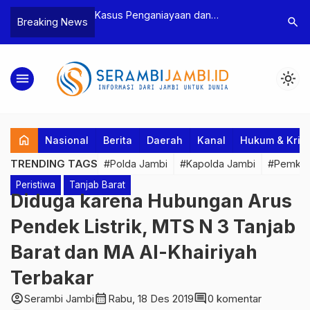
n Narkoba, BNN
Kasus Penganiayaan dan
Polres T
search
Breaking News
dan Bea Cukai
Pengancaman Ketua BPD, Polres
Pengeroy
an Pelaku beserta
Tebo Tetapkan Dua Tersangka
Dua Pela
si dan 146 Gram
Ditahan
menu
light_mode
home
Nasional
Berita
Daerah
Kanal
Hukum & Krim
TRENDING TAGS
#Polda Jambi
#Kapolda Jambi
#Pemkab
Peristiwa
Tanjab Barat
Diduga karena Hubungan Arus
Pendek Listrik, MTS N 3 Tanjab
Barat dan MA Al-Khairiyah
Terbakar
account_circle
calendar_month
comment
Serambi Jambi
Rabu, 18 Des 2019
0 komentar