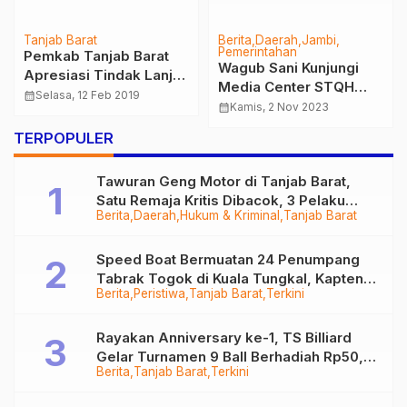
Tanjab Barat
Berita
Daerah
Jambi
Pemerintahan
Pemkab Tanjab Barat
Wagub Sani Kunjungi
Apresiasi Tindak Lanjut
Media Center STQH
Program Pintar Tanoto
calendar_month
Selasa, 12 Feb 2019
Nasional Ke-XXVII
calendar_month
Kamis, 2 Nov 2023
Foundation
TERPOPULER
Tawuran Geng Motor di Tanjab Barat,
Satu Remaja Kritis Dibacok, 3 Pelaku
Berita
Daerah
Hukum & Kriminal
Tanjab Barat
Ditangkap
Speed Boat Bermuatan 24 Penumpang
Tabrak Togok di Kuala Tungkal, Kapten
Berita
Peristiwa
Tanjab Barat
Terkini
Sempat Hilang
Rayakan Anniversary ke-1, TS Billiard
Gelar Turnamen 9 Ball Berhadiah Rp50,8
Berita
Tanjab Barat
Terkini
Juta