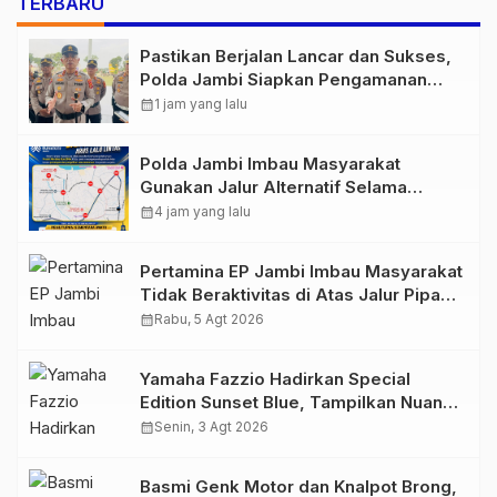
TERBARU
Pastikan Berjalan Lancar dan Sukses,
Polda Jambi Siapkan Pengamanan
Berlapis untuk 8.750 Pelari, 1.848
calendar_month
1 jam yang lalu
Personel Kawal Presisi Merdeka Run
Polda Jambi Imbau Masyarakat
Gunakan Jalur Alternatif Selama
Pelaksanaan Presisi Merdeka Run
calendar_month
4 jam yang lalu
2026
Pertamina EP Jambi Imbau Masyarakat
Tidak Beraktivitas di Atas Jalur Pipa
Migas Demi Keselamatan Bersama
calendar_month
Rabu, 5 Agt 2026
Yamaha Fazzio Hadirkan Special
Edition Sunset Blue, Tampilkan Nuansa
Retro Summer yang Semakin Skena
calendar_month
Senin, 3 Agt 2026
Basmi Genk Motor dan Knalpot Brong,