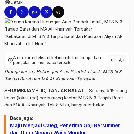
print
Cetak
“Kebakaran di MTS N 3 Tanjab Barat dan Madrasah Aliyah Al-
Khairiyah Teluk Nilau”
Atur ukuran teks artikel ini untuk mendapatkan
text_increase
info
text_decrease
pengalaman membaca terbaik.
Diduga karena Hubungan Arus Pendek Listrik, MTS N 3
Tanjab Barat dan MA Al-Khairiyah Terbakar
SERAMBIJAMBI.ID, TANJAB BARAT
– Sebanyak 15 ruang
kelas (lokal, red) serta ruang kantor MTS N 3 Tanjab Barat
dan MA Al-Khairiyah Teluk Nilau, hangus terbakar.
Baca juga:
Maju Menjadi Caleg, Penerima Gaji Bersumber
dari Uang Negara Wajib Mundur