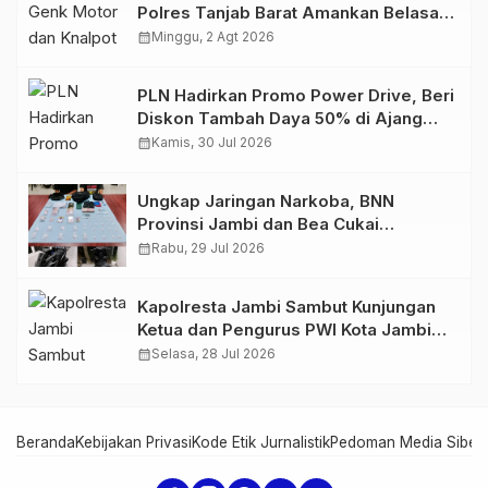
Polres Tanjab Barat Amankan Belasan
Kendaraan
calendar_month
Minggu, 2 Agt 2026
PLN Hadirkan Promo Power Drive, Beri
Diskon Tambah Daya 50% di Ajang
GIIAS 2026
calendar_month
Kamis, 30 Jul 2026
Ungkap Jaringan Narkoba, BNN
Provinsi Jambi dan Bea Cukai
Amankan Sembilan Pelaku beserta
calendar_month
Rabu, 29 Jul 2026
766 Butir Ekstasi dan 146 Gram Sabu
Kapolresta Jambi Sambut Kunjungan
Ketua dan Pengurus PWI Kota Jambi
Perkuat Sinergi dan Kolaborasi
calendar_month
Selasa, 28 Jul 2026
Beranda
Kebijakan Privasi
Kode Etik Jurnalistik
Pedoman Media Siber