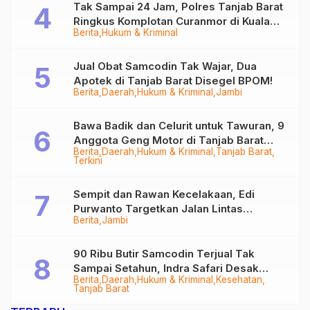
Tak Sampai 24 Jam, Polres Tanjab Barat
Ringkus Komplotan Curanmor di Kuala
Berita
Hukum & Kriminal
Tungkal
Jual Obat Samcodin Tak Wajar, Dua
Apotek di Tanjab Barat Disegel BPOM!
Berita
Daerah
Hukum & Kriminal
Jambi
Bawa Badik dan Celurit untuk Tawuran, 9
Anggota Geng Motor di Tanjab Barat
Berita
Daerah
Hukum & Kriminal
Tanjab Barat
Diringkus
Terkini
Sempit dan Rawan Kecelakaan, Edi
Purwanto Targetkan Jalan Lintas
Berita
Jambi
Tungkal-Jambi Mulus di 2028
90 Ribu Butir Samcodin Terjual Tak
Sampai Setahun, Indra Safari Desak
Berita
Daerah
Hukum & Kriminal
Kesehatan
Audit Menyeluruh
Tanjab Barat