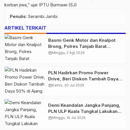
korban jiwa,” ujar IPTU Burmawi (SJ)
Penulis
: Serambi Jambi
ARTIKEL TERKAIT
Basmi Genk Motor dan Knalpot
Brong, Polres Tanjab Barat
Amankan Belasan Kendaraan
calendar_month
Minggu, 2 Agt 2026
PLN Hadirkan Promo Power
Drive, Beri Diskon Tambah Daya
50% di Ajang GIIAS 2026
calendar_month
Kamis, 30 Jul 2026
Demi Keandalan Jangka Panjang,
PLN ULP Kuala Tungkal Lakukan
Pemeliharaan Jaringan Berkala
calendar_month
Minggu, 19 Jul 2026